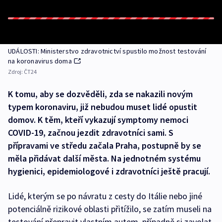
UDÁLOSTI: Ministerstvo zdravotnictví spustilo možnost testování
na koronavirus doma
Zdroj:
ČT24
K tomu, aby se dozvěděli, zda se nakazili novým
typem koronaviru, již nebudou muset lidé opustit
domov. K těm, kteří vykazují symptomy nemoci
COVID-19, začnou jezdit zdravotníci sami. S
přípravami ve středu začala Praha, postupně by se
měla přidávat další města. Na jednotném systému
hygienici, epidemiologové i zdravotníci ještě pracují.
Lidé, kterým se po návratu z cesty do Itálie nebo jiné
potenciálně rizikové oblasti přitížilo, se zatím museli na
testování přepravit vlastním autem, případně si zavolat