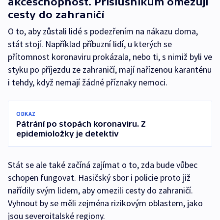
akceschopnost. Příslušníkům omezují
cesty do zahraničí
O to, aby zůstali lidé s podezřením na nákazu doma,
stát stojí. Například příbuzní lidí, u kterých se
přítomnost koronaviru prokázala, nebo ti, s nimiž byli ve
styku po příjezdu ze zahraničí, mají nařízenou karanténu
i tehdy, když nemají žádné příznaky nemoci.
ODKAZ
Pátrání po stopách koronaviru. Z
epidemioložky je detektiv
Stát se ale také začíná zajímat o to, zda bude vůbec
schopen fungovat. Hasičský sbor i policie proto již
nařídily svým lidem, aby omezili cesty do zahraničí.
Vyhnout by se měli zejména rizikovým oblastem, jako
jsou severoitalské regiony.