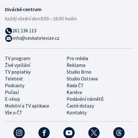
Divácké centrum
každý všední den:
8:00—16:00 hodin
261 136 113
info@ceskatelevize.cz
TV program
Pro média
Živé vysílání
Reklama
TV poplatky
Studio Brno
Teletext
Studio Ostrava
Podcasty
Rada ČT
Počasí
Kariéra
E-shop
Podávání námětů
Mobilní a TV aplikace
Časté dotazy
Vše o ČT
Kontakty