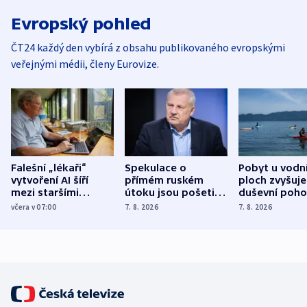
Evropský pohled
ČT24 každý den vybírá z obsahu publikovaného evropskými
veřejnými médii, členy Eurovize.
Falešní „lékaři“
Spekulace o
Pobyt u vodn
vytvoření AI šíří
přímém ruském
ploch zvyšuje
mezi staršími
útoku jsou pošetilé,
duševní poho
Poláky nebezpečné
míní estonský
ukázala
včera v 07:00
7. 8. 2026
7. 8. 2026
zdravotní rady
bezpečnostní
mezinárodní 
expert