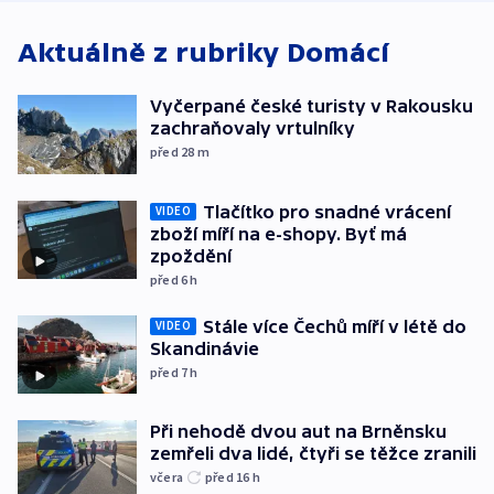
Aktuálně z rubriky
Domácí
Vyčerpané české turisty v Rakousku
zachraňovaly vrtulníky
před 28
m
Tlačítko pro snadné vrácení
VIDEO
zboží míří na e-shopy. Byť má
zpoždění
před 6
h
Stále více Čechů míří v létě do
VIDEO
Skandinávie
před 7
h
Při nehodě dvou aut na Brněnsku
zemřeli dva lidé, čtyři se těžce zranili
včera
před 16
h