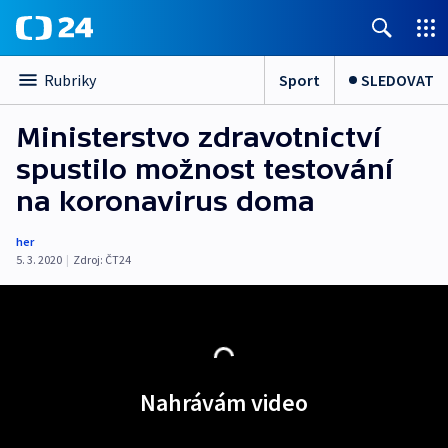
Sport
SLEDOVAT
Rubriky
Ministerstvo zdravotnictví
spustilo možnost testování
na koronavirus doma
her
5. 3. 2020
|
Zdroj:
ČT24
Nahrávám video