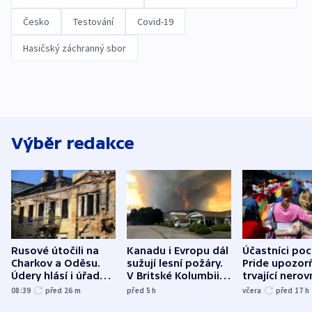
Česko
Testování
Covid-19
Hasičský záchranný sbor
Výběr redakce
Rusové útočili na
Kanadu i Evropu dál
Účastníci po
Charkov a Oděsu.
sužují lesní požáry.
Pride upozorň
Údery hlásí i úřady v
V Britské Kolumbii
trvající nerov
Bělgorodu
evakuovali tisíce lidí
společensko
08:39
před 26
m
před 5
h
včera
před 17
h
atmosféru