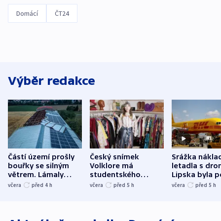
Domácí
ČT24
Výběr redakce
Částí území prošly
Český snímek
Srážka nákla
bouřky se silným
Volklore má
letadla s dr
větrem. Lámaly
studentského
Lipska byla p
stromy a poničily
Oscara, zabojuje o
německého mi
včera
před 4
h
včera
před 5
h
včera
před 5
h
střechu
cenu za krátký film
hybridní útok