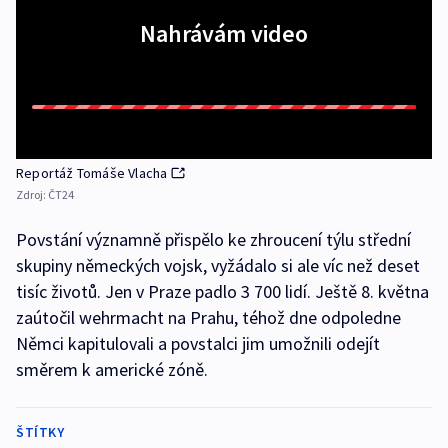
Nahrávám video
Reportáž Tomáše Vlacha
Zdroj:
ČT24
Povstání významně přispělo ke zhroucení týlu střední
skupiny německých vojsk, vyžádalo si ale víc než deset
tisíc životů. Jen v Praze padlo 3 700 lidí. Ještě 8. května
zaútočil wehrmacht na Prahu, téhož dne odpoledne
Němci kapitulovali a povstalci jim umožnili odejít
směrem k americké zóně.
ŠTÍTKY