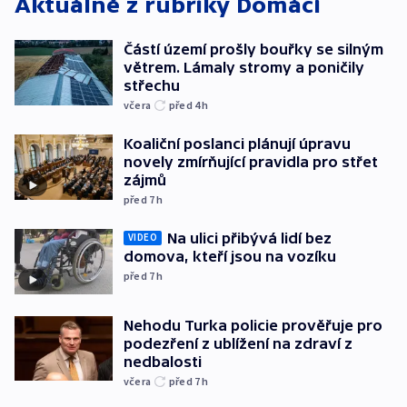
Aktuálně z rubriky
Domácí
Částí území prošly bouřky se silným
větrem. Lámaly stromy a poničily
střechu
včera
před 4
h
Koaliční poslanci plánují úpravu
novely zmírňující pravidla pro střet
zájmů
před 7
h
Na ulici přibývá lidí bez
VIDEO
domova, kteří jsou na vozíku
před 7
h
Nehodu Turka policie prověřuje pro
podezření z ublížení na zdraví z
nedbalosti
včera
před 7
h