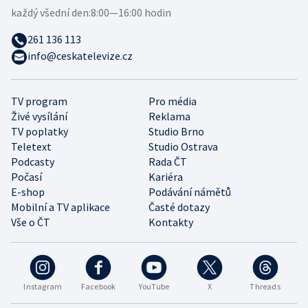
každý všední den:
8:00—16:00 hodin
261 136 113
info@ceskatelevize.cz
TV program
Pro média
Živé vysílání
Reklama
TV poplatky
Studio Brno
Teletext
Studio Ostrava
Podcasty
Rada ČT
Počasí
Kariéra
E-shop
Podávání námětů
Mobilní a TV aplikace
Časté dotazy
Vše o ČT
Kontakty
Instagram
Facebook
YouTube
X
Threads