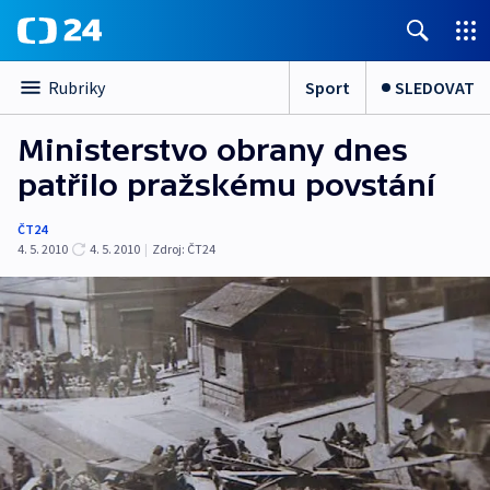
Sport
SLEDOVAT
Rubriky
Ministerstvo obrany dnes
patřilo pražskému povstání
ČT24
4. 5. 2010
4. 5. 2010
|
Zdroj:
ČT24