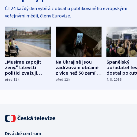
ČT24 každý den vybírá z obsahu publikovaného evropskými
veřejnými médii, členy Eurovize.
„Musíme zapojit
Na Ukrajině jsou
Španělský
ženy.“ Litevští
zadržováni občané
pořadatel fes
politici zvažují
z více než 50 zemí.
dostal pokut
dohodu o
Bojovali na straně
nekalé prakti
před 11
h
před 12
h
4. 8. 2026
demografii
Ruska
Divácké centrum