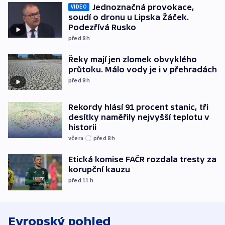
Jednoznačná provokace,
VIDEO
soudí o dronu u Lipska Žáček.
Podezřívá Rusko
před 8
h
Řeky mají jen zlomek obvyklého
průtoku. Málo vody je i v přehradách
před 8
h
Rekordy hlásí 91 procent stanic, tři
desítky naměřily nejvyšší teplotu v
historii
včera
před 8
h
Etická komise FAČR rozdala tresty za
korupční kauzu
před 11
h
Evropský pohled