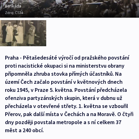
Barikáda
Zdroj:
ČT24
Praha - Pětašedesáté výročí od pražského povstání
proti nacistické okupaci si na ministerstvu obrany
připomněla zhruba stovka přímých účastníků. Na
území Čech začalo povstání v květnových dnech
roku 1945, v Praze 5. května. Povstání předcházela
ofenziva partyzánských skupin, která v dubnu už
přecházela v otevřené střety. 1. května se vzbouřil
Přerov, pak další místa v Čechách a na Moravě. O čtyři
dny později povstala metropole a s ní celkem 37
měst a 240 obcí.