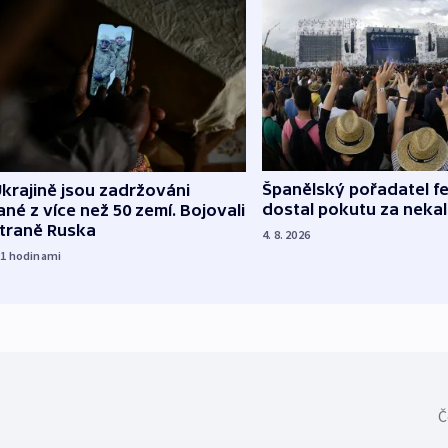
Španělský pořadatel fe
krajině jsou zadržováni
dostal pokutu za nekal
né z více než 50 zemí. Bojovali
straně Ruska
4. 8. 2026
21
hodinami
Č