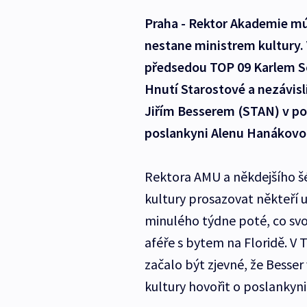
Praha - Rektor Akademie m
nestane ministrem kultury. 
předsedou TOP 09 Karlem S
Hnutí Starostové a nezávis
Jiřím Besserem (STAN) v p
poslankyni Alenu Hanákovo
Rektora AMU a někdejšího šéf
kultury prosazovat někteří u
minulého týdne poté, co svo
aféře s bytem na Floridě. V
začalo být zjevné, že Besser
kultury hovořit o poslankyn