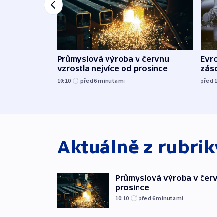
Průmyslová výroba v červnu
Evr
vzrostla nejvíce od prosince
zás
10:10
před 6
minutami
před 
Aktuálně z rubri
Průmyslová výroba v červ
prosince
10:10
před 6
minutami