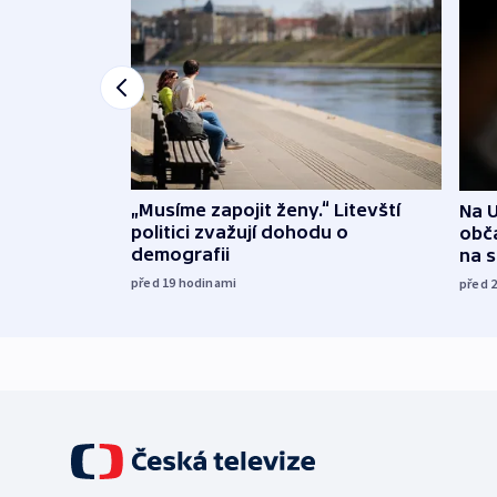
„Musíme zapojit ženy.“ Litevští
Na U
politici zvažují dohodu o
obča
demografii
na 
před 19
hodinami
před 