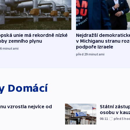
opská unie má rekordně nízké
Nejdražší demokratick
oby zemního plynu
v Michiganu stranu rozd
podpoře Izraele
16
minutami
před 29
minutami
ky
Domácí
nu vzrostla nejvíce od
Státní zástup
osobu v kau
06:11
před 5
ho