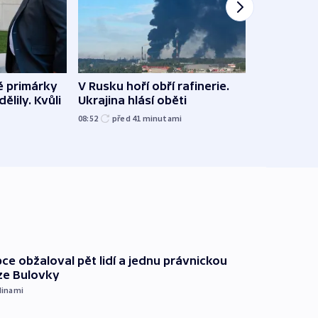
é primárky
V Rusku hoří obří rafinerie.
Němec
ělily. Kvůli
Ukrajina hlásí oběti
s ním
letiš
08:52
před 41
minutami
před 4
ce obžaloval pět lidí a jednu právnickou
ze Bulovky
dinami