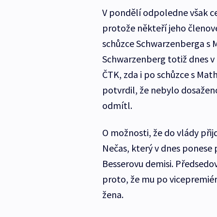
V pondělí odpoledne však ce
protože někteří jeho členové
schůzce Schwarzenberga s M
Schwarzenberg totiž dnes v
ČTK, zda i po schůzce s Math
potvrdil, že nebylo dosaže
odmítl.
O možnosti, že do vlády při
Nečas, který v dnes ponese 
Besserovu demisi. Předsedov
proto, že mu po vicepremiér
žena.