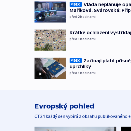
Vláda neplánuje opa
VIDEO
Maříková. Svárovská: Při
před 2
hodinami
Krátké ochlazení vystřída
před 3
hodinami
Začínají platit přísn
VIDEO
uprchlíky
před 5
hodinami
Evropský pohled
ČT24 každý den vybírá z obsahu publikovaného e