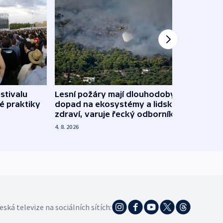
stivalu
Lesní požáry mají dlouhodobý
Ukraj
é praktiky
dopad na ekosystémy a lidské
Franc
zdraví, varuje řecký odborník
požá
4. 8. 2026
3. 8. 20
eská televize na sociálních sítích: