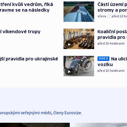
Částí území 
tření kvůli vedrům, říká
stromy a pon
pravme se na následky
včera
před 12
h
Koaliční posl
jí víkendové tropy
pravidla pro
před 15
hodinami
Na ulic
ější pravidla pro ukrajinské
VIDEO
vozíku
před 15
hodinami
vropskými veřejnými médii, členy Eurovize.