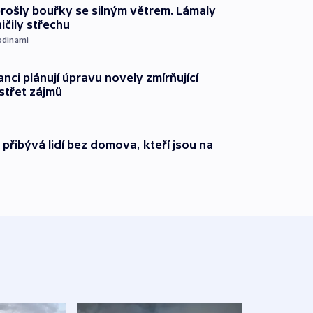
prošly bouřky se silným větrem. Lámaly
ičily střechu
odinami
anci plánují úpravu novely zmírňující
 střet zájmů
i přibývá lidí bez domova, kteří jsou na