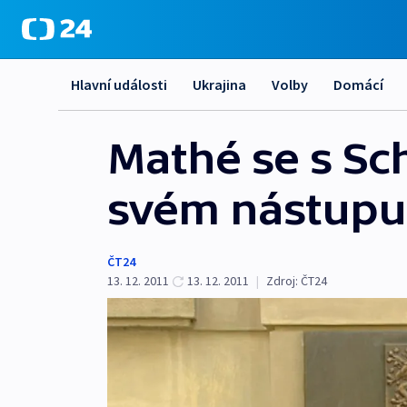
Hlavní události
Ukrajina
Volby
Domácí
Mathé se s S
svém nástupu
ČT24
13. 12. 2011
13. 12. 2011
|
Zdroj:
ČT24