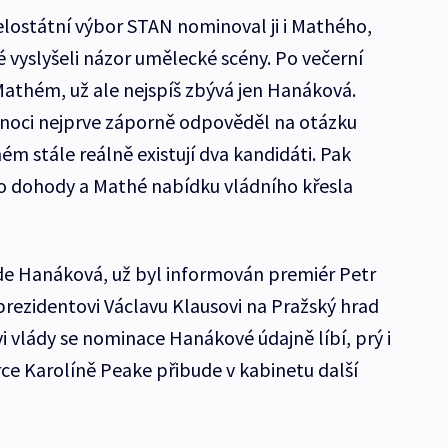
lostátní výbor STAN nominoval ji i Mathého,
 vyslyšeli názor umělecké scény. Po večerní
athém, už ale nejspíš zbývá jen Hanáková.
 noci nejprve záporně odpověděl na otázku
ém stále reálně existují dva kandidáti. Pak
no dohody a Mathé nabídku vládního křesla
jde Hanáková, už byl informován premiér Petr
prezidentovi Václavu Klausovi na Pražský hrad
i vlády se nominace Hanákové údajně líbí, prý i
ce Karolíně Peake přibude v kabinetu další