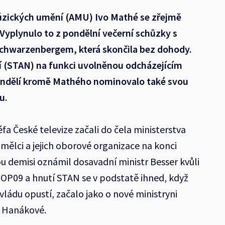
úzických umění (AMU) Ivo Mathé se zřejmě
Vyplynulo to z pondělní večerní schůzky s
chwarzenbergem, která skončila bez dohody.
lí (STAN) na funkci uvolněnou odcházejícím
ondělí kromě Mathého nominovalo také svou
u.
a České televize začali do čela ministerstva
mělci a jejich oborové organizace na konci
u demisi oznámil dosavadní ministr Besser kvůli
 TOP09 a hnutí STAN se v podstatě ihned, když
 vládu opustí, začalo jako o nové ministryni
i Hanákové.