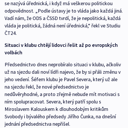
se nazývá úřednická, i když má veškerou politickou
odpovědnost. „Podle ústavy je to vláda jako každá jiná.
Vadí nám, že ODS a ČSSD tvrdí, že je nepolitická, každá
vláda je politická, žádná není úřednická,“ řekl ve Studiu
ČT24.
Situaci v klubu chtějí lidovci řešit až po evropských
volbách
Předsednictvo dnes neprobíralo situaci v klubu, ačkoliv
už na sjezdu dali noví lídři najevo, že by si přáli změnu v
jeho vedení. Šéfem klubu je Pavel Severa, který už ale
na sjezdu řekl, že nové předsednictvo je
nedůvěryhodné, a proto zřejmě nebude mít motivaci s
ním spolupracovat. Severa, který patří spolu s
Miroslavem Kalouskem k dlouhodobým kritikům
Svobody i bývalého předsedy Jiřího Čunka, na dnešní
jednání předsednictva nepřišel.