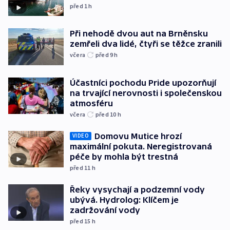
před 1
h
Při nehodě dvou aut na Brněnsku
zemřeli dva lidé, čtyři se těžce zranili
včera
před 9
h
Účastníci pochodu Pride upozorňují
na trvající nerovnosti i společenskou
atmosféru
včera
před 10
h
Domovu Mutice hrozí
VIDEO
maximální pokuta. Neregistrovaná
péče by mohla být trestná
před 11
h
Řeky vysychají a podzemní vody
ubývá. Hydrolog: Klíčem je
zadržování vody
před 15
h