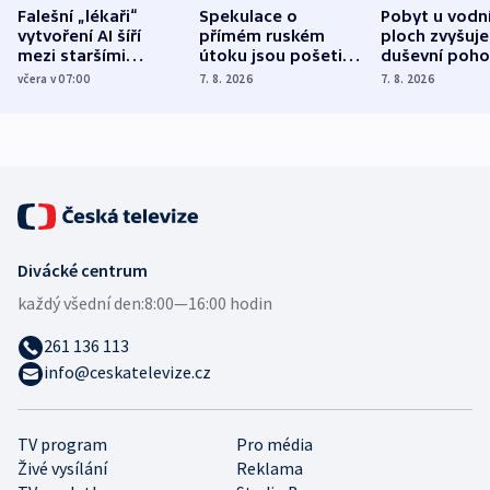
Falešní „lékaři“
Spekulace o
Pobyt u vodn
vytvoření AI šíří
přímém ruském
ploch zvyšuje
mezi staršími
útoku jsou pošetilé,
duševní poho
Poláky nebezpečné
míní estonský
ukázala
včera v 07:00
7. 8. 2026
7. 8. 2026
zdravotní rady
bezpečnostní
mezinárodní 
expert
Divácké centrum
každý všední den:
8:00—16:00 hodin
261 136 113
info@ceskatelevize.cz
TV program
Pro média
Živé vysílání
Reklama