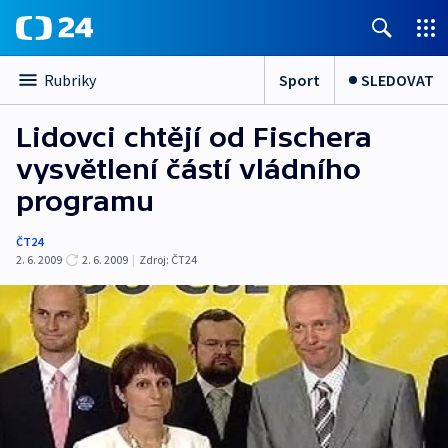
Sport
SLEDOVAT
Rubriky
Lidovci chtějí od Fischera
vysvětlení částí vládního
programu
ČT24
2. 6. 2009
2. 6. 2009
|
Zdroj:
ČT24