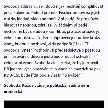
Svoboda zdůraznil, že lidovci nijak nechtějí komplikovat
práci kabinetu. Pokud premiér Fischer odpoví na jejich
otázky kladně, vládu podpoří. V případě, že pro důvěru
hlasovat nebudou, zdrží se. „V žádném případě
nechceme být s vládou v konfliktu, protože situace je
velmi komplikovaná. Jsme připraveni jednotlivé kroky
vlády, budou-li pozitivní, vždy podpořit,“ řekl ČT
Svoboda. Dnešní rozhodnutí předsednictva o postupu
při hlasování o důvěře ještě bude muset schválit
celostátní výbor. Svoboda ale nečeká, že by je změnil.
Při jednotlivých hlasováních o vládních návrzích se pak
KDU-ČSL bude řídit podle vlastního uvážení.
Svoboda: Každá vláda je politická, žádná není
úřednická