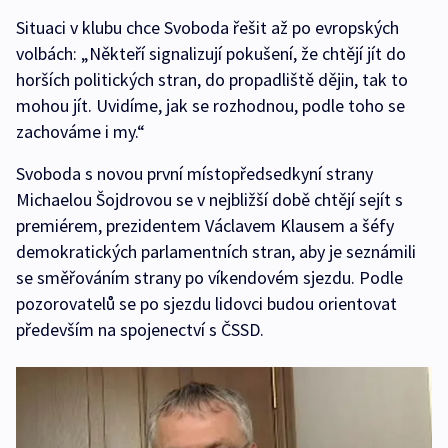
Situaci v klubu chce Svoboda řešit až po evropských
volbách: „Někteří signalizují pokušení, že chtějí jít do
horších politických stran, do propadliště dějin, tak to
mohou jít. Uvidíme, jak se rozhodnou, podle toho se
zachováme i my.“
Svoboda s novou první místopředsedkyní strany
Michaelou Šojdrovou se v nejbližší době chtějí sejít s
premiérem, prezidentem Václavem Klausem a šéfy
demokratických parlamentních stran, aby je seznámili
se směřováním strany po víkendovém sjezdu. Podle
pozorovatelů se po sjezdu lidovci budou orientovat
především na spojenectví s ČSSD.