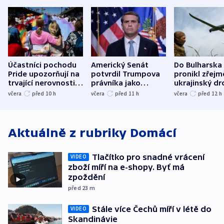
Účastníci pochodu
Americký Senát
Do Bulharska
Pride upozorňují na
potvrdil Trumpova
pronikl zřejm
trvající nerovnosti i
právníka jako
ukrajinský dr
společenskou
ministra
explodoval k
včera
před 10
h
včera
před 11
h
včera
před 12
h
atmosféru
spravedlnosti
od plynovod
Aktuálně z rubriky
Domácí
Tlačítko pro snadné vrácení
VIDEO
zboží míří na e-shopy. Byť má
zpoždění
před 23
m
Stále více Čechů míří v létě do
VIDEO
Skandinávie