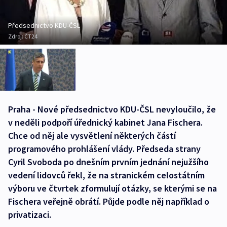
Předsednictvo KDU-ČSL
Zdroj:
ČT24
Praha - Nové předsednictvo KDU-ČSL nevyloučilo, že
v neděli podpoří úřednický kabinet Jana Fischera.
Chce od něj ale vysvětlení některých částí
programového prohlášení vlády. Předseda strany
Cyril Svoboda po dnešním prvním jednání nejužšího
vedení lidovců řekl, že na stranickém celostátním
výboru ve čtvrtek zformulují otázky, se kterými se na
Fischera veřejně obrátí. Půjde podle něj například o
privatizaci.