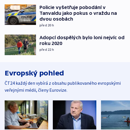
Policie vyšetřuje pobodání v
Tanvaldu jako pokus o vraždu na
dvou osobách
před 20
h
Adopcí dospělých bylo loni nejvíc od
roku 2020
před 22
h
Evropský pohled
ČT24 každý den vybírá z obsahu publikovaného evropskými
veřejnými médii, členy Eurovize.