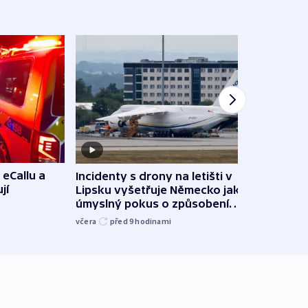
 eCallu a
Incidenty s drony na letišti v
Klima
jí
Lipsku vyšetřuje Německo jako
podn
úmyslný pokus o způsobení
i sví
exploze
včera
před 9
hodinami
včera