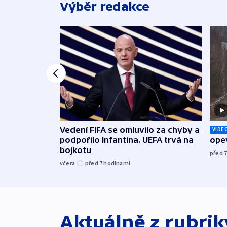
Výběr redakce
Vedení FIFA se omluvilo za chyby a
VIDE
podpořilo Infantina. UEFA trvá na
opev
bojkotu
před 
včera
před 7
hodinami
Aktuálně z rubri