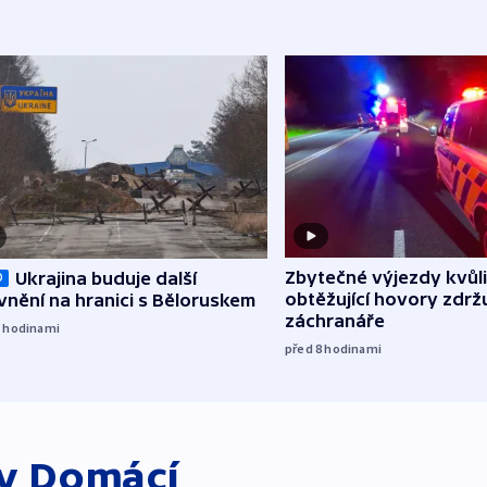
Zbytečné výjezdy kvůli
Ukrajina buduje další
O
obtěžující hovory zdržu
nění na hranici s Běloruskem
záchranáře
7
hodinami
před 8
hodinami
ky
Domácí