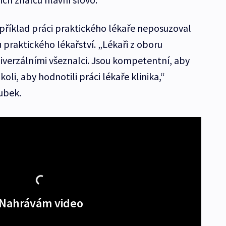
apříklad práci praktického lékaře neposuzoval
u praktického lékařství. „Lékaři z oboru
niverzálními všeznalci. Jsou kompetentní, aby
koli, aby hodnotili práci lékaře klinika,“
ubek.
Nahrávám video