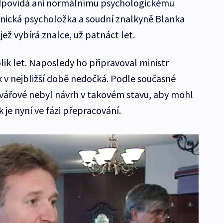
odpovídá ani normálnímu psychologickému
inická psycholožka a soudní znalkyně Blanka
 jež vybírá znalce, už patnáct let.
lik let. Naposledy ho připravoval ministr
šak v nejbližší době nedočká. Podle současné
ovářové nebyl návrh v takovém stavu, aby mohl
 je nyní ve fázi přepracování.