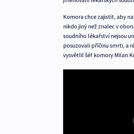
Komora chce zajistit, aby n
nikdo jiný než znalec v obor
soudního lékařství nejsou u
posuzovali příčinu smrti, a ni
vysvětlil šéf komory Milan K