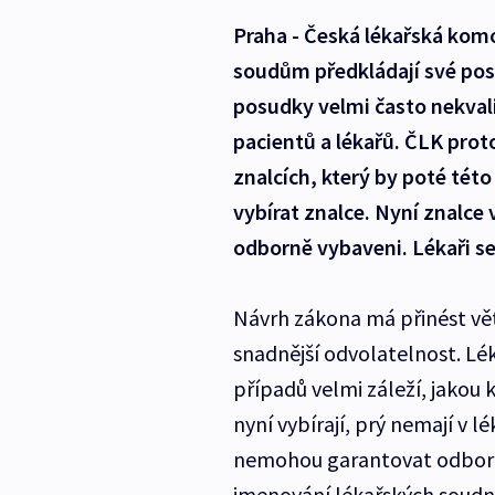
Praha - Česká lékařská komo
soudům předkládají své posu
posudky velmi často nekvalit
pacientů a lékařů. ČLK proto
znalcích, který by poté tét
vybírat znalce. Nyní znalce 
odborně vybaveni. Lékaři s
Návrh zákona má přinést větš
snadnější odvolatelnost. Lé
případů velmi záleží, jakou k
nyní vybírají, prý nemají v 
nemohou garantovat odborno
jmenování lékařských soudní