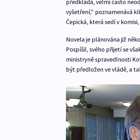
předkládá, velmi často ne
vyšetření,“ poznamenává kl
Čepická, která sedí v komisi,
Novela je plánována již něko
Pospíšil, svého přijetí se v
ministryně spravedlnosti K
být předložen ve vládě, a tak