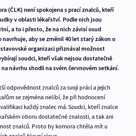
ra (ČLK) není spokojena s prací znalců, kteří
dky v oblasti lékařství. Podle nich jsou
ní, a to i přesto, že na nich závisí osud
 navrhuje, aby se změnil 40 let starý zákon o
o stavovské organizaci přiznával možnost
vybírají soudci, kteří však nejsou dostatečně
e na návrhu shodli na svém červnovém setkání.
í odpovědnost znalců za svoji práci a jejich
kařům se zejména nelíbí, že při hodnocení
valifikaci každý znalec má. Soudci, kteří znalce
lékařském oboru dostatečné znalosti, a tak ani
st znalců. Proto by komora chtěla mít u
ch znalců hlavní slovo.