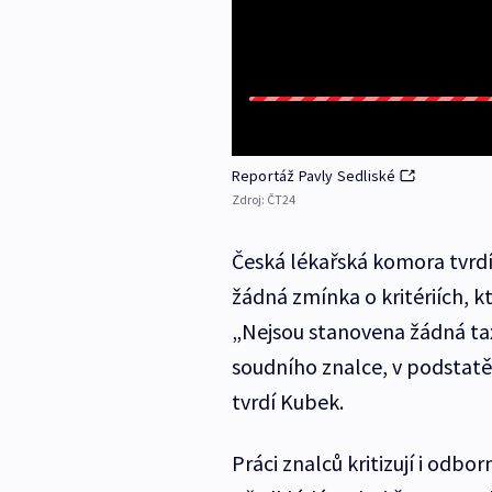
Reportáž Pavly Sedliské
Zdroj:
ČT24
Česká lékařská komora tvrdí
žádná zmínka o kritériích, k
„Nejsou stanovena žádná tax
soudního znalce, v podstatě 
tvrdí Kubek.
Práci znalců kritizují i odbor