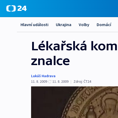
Hlavní události
Ukrajina
Volby
Domácí
Lékařská komo
znalce
Lukáš Hadrava
11. 8. 2009
11. 8. 2009
|
Zdroj:
ČT24