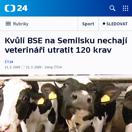
Sport
SLEDOVAT
Rubriky
Kvůli BSE na Semilsku nechají
veterináři utratit 120 krav
ČT24
31. 3. 2009
31. 3. 2009
|
Zdroj:
ČT24