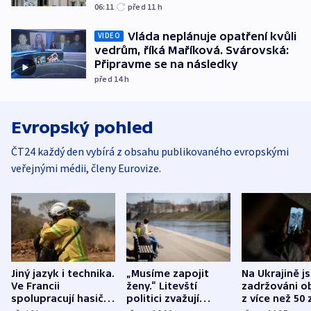
06:11
před 11
h
Vláda neplánuje opatření kvůli
VIDEO
vedrům, říká Maříková. Svárovská:
Připravme se na následky
před 14
h
Evropský pohled
ČT24 každý den vybírá z obsahu publikovaného evropskými
veřejnými médii, členy Eurovize.
Jiný jazyk i technika.
„Musíme zapojit
Na Ukrajině j
Ve Francii
ženy.“ Litevští
zadržováni o
spolupracují hasiči z
politici zvažují
z více než 50 