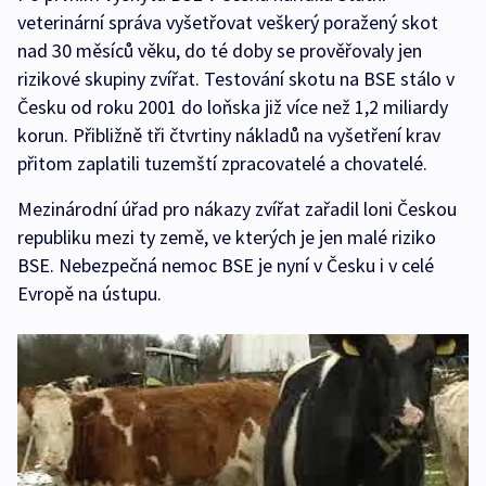
veterinární správa vyšetřovat veškerý poražený skot
nad 30 měsíců věku, do té doby se prověřovaly jen
rizikové skupiny zvířat. Testování skotu na BSE stálo v
Česku od roku 2001 do loňska již více než 1,2 miliardy
korun. Přibližně tři čtvrtiny nákladů na vyšetření krav
přitom zaplatili tuzemští zpracovatelé a chovatelé.
Mezinárodní úřad pro nákazy zvířat zařadil loni Českou
republiku mezi ty země, ve kterých je jen malé riziko
BSE. Nebezpečná nemoc BSE je nyní v Česku i v celé
Evropě na ústupu.