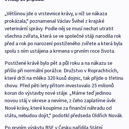
„Většinou jde o vrstevnice krávy, u níž se nákaza
prokázala,“ poznamenal Václav Švihel z krajské
veterinární správy. Podle něj se musí nechat utratit
všechna zvířata, která se ve společné stáji narodila rok
před a rok po narození postiženého zvířete a která byla
spolu s ním ustájena a krmena v prvním roce života.
Postižené krávě bylo pět a půl roku a na nákazu se
přišlo při normální porážce. Družstvo v Roprachticích,
které drží na mléko 320 kusů dojnic, tak přijde o třetinu
chovu. Před pěti lety přitom investovalo 25 milionů
korun do výstavby nové stáje. „Máme teď jedinou
novou stáj v okrese a nevíme, z čeho zaplatíme úvěr.
Nové krávy, které koupíme za finanční náhradu od
státu, nebudou dojit,“ podotkl předseda Oldřich Novák.
Po prvním výskytu BSE v Česku nařídila Státní