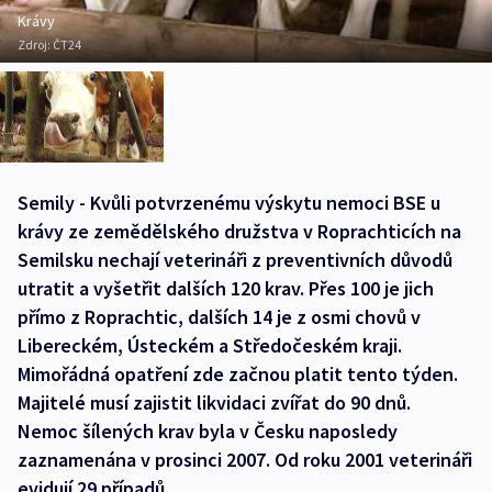
Krávy
Zdroj:
ČT24
Semily - Kvůli potvrzenému výskytu nemoci BSE u
krávy ze zemědělského družstva v Roprachticích na
Semilsku nechají veterináři z preventivních důvodů
utratit a vyšetřit dalších 120 krav. Přes 100 je jich
přímo z Roprachtic, dalších 14 je z osmi chovů v
Libereckém, Ústeckém a Středočeském kraji.
Mimořádná opatření zde začnou platit tento týden.
Majitelé musí zajistit likvidaci zvířat do 90 dnů.
Nemoc šílených krav byla v Česku naposledy
zaznamenána v prosinci 2007. Od roku 2001 veterináři
evidují 29 případů.