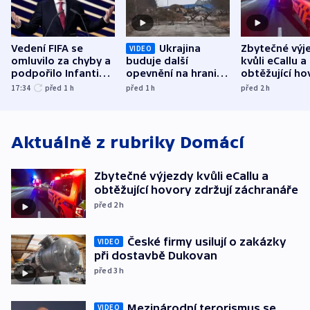
Vedení FIFA se
Ukrajina
Zbytečné výj
VIDEO
omluvilo za chyby a
buduje další
kvůli eCallu a
podpořilo Infantina.
opevnění na hranici
obtěžující ho
UEFA trvá na
s Běloruskem
zdržují záchr
17:34
před 1
h
před 1
h
před 2
h
bojkotu
Aktuálně z rubriky
Domácí
Zbytečné výjezdy kvůli eCallu a
obtěžující hovory zdržují záchranáře
před 2
h
České firmy usilují o zakázky
VIDEO
při dostavbě Dukovan
před 3
h
Mezinárodní terorismus se
VIDEO