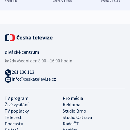
různých zemí
dohodu o
Bojovali na s
před 8
h
včera v 16:00
včera v 14:37
demografii
Ruska
Divácké centrum
každý všední den:
8:00—16:00 hodin
261 136 113
info@ceskatelevize.cz
TV program
Pro média
Živé vysílání
Reklama
TV poplatky
Studio Brno
Teletext
Studio Ostrava
Podcasty
Rada ČT
Počasí
Kariéra