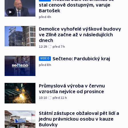
stal cenově dostupným, varuje
Bartošek
před 4
h
Demolice vyhořelé výškové budovy
ve Zlíně začne až v následujících
dnech
12:29
před 7
h
Sečteno: Pardubický kraj
VIDEO
před 8
h
Průmyslová výroba v červnu
vzrostla nejvíce od prosince
10:10
před 11
h
Státní zástupce obžaloval pět lidí a
jednu právnickou osobu v kauze
Bulovky