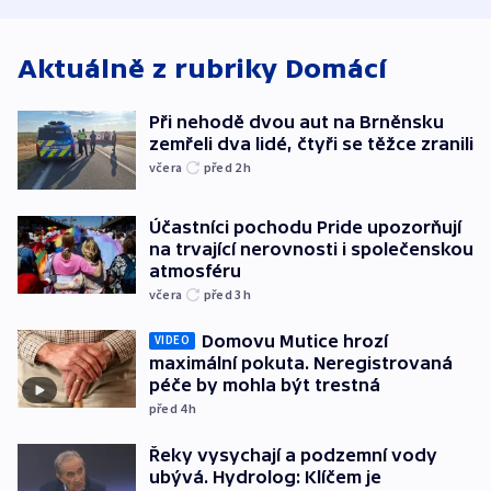
Aktuálně z rubriky
Domácí
Při nehodě dvou aut na Brněnsku
zemřeli dva lidé, čtyři se těžce zranili
včera
před 2
h
Účastníci pochodu Pride upozorňují
na trvající nerovnosti i společenskou
atmosféru
včera
před 3
h
Domovu Mutice hrozí
VIDEO
maximální pokuta. Neregistrovaná
péče by mohla být trestná
před 4
h
Řeky vysychají a podzemní vody
ubývá. Hydrolog: Klíčem je