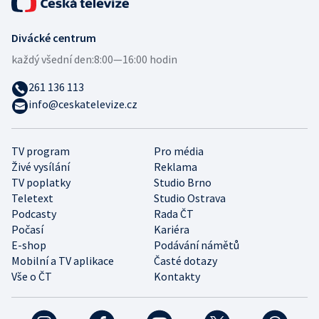
Divácké centrum
každý všední den:
8:00—16:00 hodin
261 136 113
info@ceskatelevize.cz
TV program
Pro média
Živé vysílání
Reklama
TV poplatky
Studio Brno
Teletext
Studio Ostrava
Podcasty
Rada ČT
Počasí
Kariéra
E-shop
Podávání námětů
Mobilní a TV aplikace
Časté dotazy
Vše o ČT
Kontakty