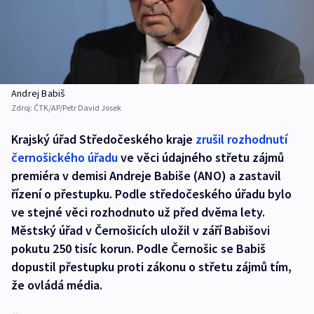
Andrej Babiš
Zdroj:
ČTK/AP/Petr David Josek
Krajský úřad Středočeského kraje
zrušil rozhodnutí
černošického úřadu
ve věci údajného střetu zájmů
premiéra v demisi Andreje Babiše (ANO) a zastavil
řízení o přestupku. Podle středočeského úřadu bylo
ve stejné věci rozhodnuto už před dvěma lety.
Městský úřad v Černošicích uložil v září Babišovi
pokutu 250 tisíc korun. Podle Černošic se Babiš
dopustil přestupku proti zákonu o střetu zájmů tím,
že ovládá média.