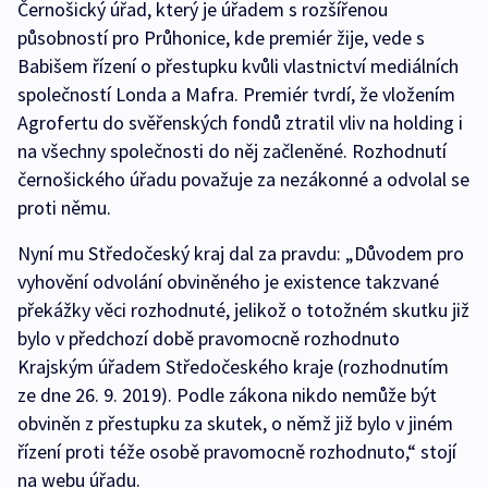
Černošický úřad, který je úřadem s rozšířenou
působností pro Průhonice, kde premiér žije, vede s
Babišem řízení o přestupku kvůli vlastnictví mediálních
společností Londa a Mafra. Premiér tvrdí, že vložením
Agrofertu do svěřenských fondů ztratil vliv na holding i
na všechny společnosti do něj začleněné. Rozhodnutí
černošického úřadu považuje za nezákonné a odvolal se
proti němu.
Nyní mu Středočeský kraj dal za pravdu: „Důvodem pro
vyhovění odvolání obviněného je existence takzvané
překážky věci rozhodnuté, jelikož o totožném skutku již
bylo v předchozí době pravomocně rozhodnuto
Krajským úřadem Středočeského kraje (rozhodnutím
ze dne 26. 9. 2019). Podle zákona nikdo nemůže být
obviněn z přestupku za skutek, o němž již bylo v jiném
řízení proti téže osobě pravomocně rozhodnuto,“ stojí
na webu úřadu.