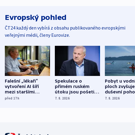
Evropský pohled
ČT24 každý den vybírá z obsahu publikovaného evropskými
veřejnými médii, členy Eurovize.
Falešní „lékaři“
Spekulace o
Pobyt u vodn
vytvoření AI šíří
přímém ruském
ploch zvyšuje
mezi staršími
útoku jsou pošetilé,
duševní poho
Poláky nebezpečné
míní estonský
ukázala
před 17
h
7. 8. 2026
7. 8. 2026
zdravotní rady
bezpečnostní
mezinárodní 
expert