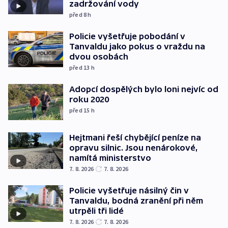
zadržování vody
před 8
h
Policie vyšetřuje pobodání v
Tanvaldu jako pokus o vraždu na
dvou osobách
před 13
h
Adopcí dospělých bylo loni nejvíc od
roku 2020
před 15
h
Hejtmani řeší chybějící peníze na
opravu silnic. Jsou nenárokové,
namítá ministerstvo
7. 8. 2026
7. 8. 2026
Policie vyšetřuje násilný čin v
Tanvaldu, bodná zranění při něm
utrpěli tři lidé
7. 8. 2026
7. 8. 2026