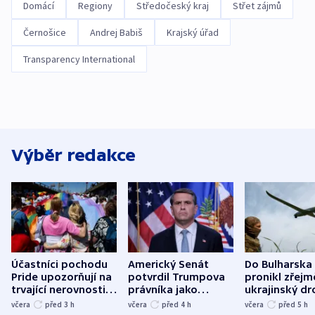
Domácí
Regiony
Středočeský kraj
Střet zájmů
Černošice
Andrej Babiš
Krajský úřad
Transparency International
Výběr redakce
Účastníci pochodu
Americký Senát
Do Bulharska
Pride upozorňují na
potvrdil Trumpova
pronikl zřejm
trvající nerovnosti i
právníka jako
ukrajinský dr
společenskou
ministra
explodoval k
včera
před 3
h
včera
před 4
h
včera
před 5
h
atmosféru
spravedlnosti
od plynovod