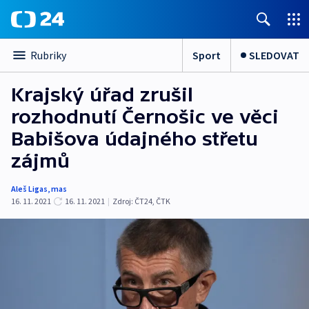
Sport
SLEDOVAT
Rubriky
Krajský úřad zrušil
rozhodnutí Černošic ve věci
Babišova údajného střetu
zájmů
Aleš Ligas
,
mas
16. 11. 2021
16. 11. 2021
|
Zdroj:
ČT24
,
ČTK