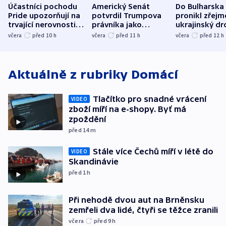
Účastníci pochodu
Americký Senát
Do Bulharska
Pride upozorňují na
potvrdil Trumpova
pronikl zřejm
trvající nerovnosti i
právníka jako
ukrajinský dr
společenskou
ministra
explodoval k
včera
před 10
h
včera
před 11
h
včera
před 12
h
atmosféru
spravedlnosti
od plynovod
Aktuálně z rubriky
Domácí
Tlačítko pro snadné vrácení
VIDEO
zboží míří na e-shopy. Byť má
zpoždění
před 14
m
Stále více Čechů míří v létě do
VIDEO
Skandinávie
před 1
h
Při nehodě dvou aut na Brněnsku
zemřeli dva lidé, čtyři se těžce zranili
včera
před 9
h