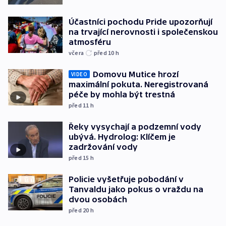
Účastníci pochodu Pride upozorňují
na trvající nerovnosti i společenskou
atmosféru
včera
před 10
h
Domovu Mutice hrozí
VIDEO
maximální pokuta. Neregistrovaná
péče by mohla být trestná
před 11
h
Řeky vysychají a podzemní vody
ubývá. Hydrolog: Klíčem je
zadržování vody
před 15
h
Policie vyšetřuje pobodání v
Tanvaldu jako pokus o vraždu na
dvou osobách
před 20
h