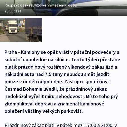
Respekt k zákazu jízd ve vymezenou dobu
Zdroj:
ČT24
Praha - Kamiony se opět vrátí v páteční podvečery a
sobotní dopoledne na silnice. Tento týden přestane
platit prázdninový rozšířený víkendový zákaz jízd a
nákladní auta nad 7,5 tuny nebudou smět jezdit
pouze v neděli odpoledne. Zástupci společnosti
Česmad Bohemia uvedli, že prázdninový zákaz
nedokázal vyřešit míru nehodovosti. Místo toho prý
zkomplikoval dopravu a znamenal kamionové
obležení většiny velkých parkovišť.
Prázdninový zákaz platil v pátek mezi 17:00 a 21:00, v