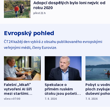
Adopcí dospělých bylo loni nejvíc od
roku 2020
před 21
h
Evropský pohled
ČT24 každý den vybírá z obsahu publikovaného evropskými
veřejnými médii, členy Eurovize.
Falešní „lékaři“
Spekulace o
Pobyt u vodn
vytvoření AI šíří
přímém ruském
ploch zvyšuje
mezi staršími
útoku jsou pošetilé,
duševní poho
Poláky nebezpečné
míní estonský
ukázala
včera v 07:00
7. 8. 2026
7. 8. 2026
zdravotní rady
bezpečnostní
mezinárodní 
expert