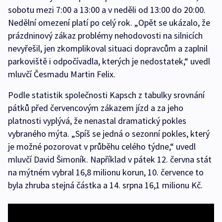
sobotu mezi 7:00 a 13:00 a v neděli od 13:00 do 20:00.
Nedělní omezení platí po celý rok. „Opět se ukázalo, že
prázdninový zákaz problémy nehodovosti na silnicích
nevyřešil, jen zkomplikoval situaci dopravcům a zaplnil
parkoviště i odpočívadla, kterých je nedostatek,“ uvedl
mluvčí Česmadu Martin Felix.
Podle statistik společnosti Kapsch z tabulky srovnání
pátků před červencovým zákazem jízd a za jeho
platnosti vyplývá, že nenastal dramatický pokles
vybraného mýta. „Spíš se jedná o sezonní pokles, který
je možné pozorovat v průběhu celého týdne,“ uvedl
mluvčí David Šimoník. Například v pátek 12. června stát
na mýtném vybral 16,8 milionu korun, 10. července to
byla zhruba stejná částka a 14. srpna 16,1 milionu Kč.