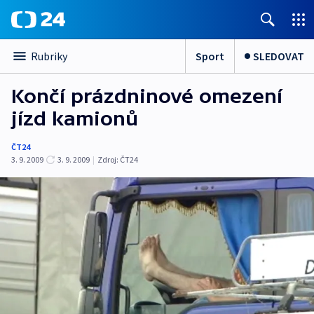
Sport
SLEDOVAT
Rubriky
Končí prázdninové omezení
jízd kamionů
ČT24
3. 9. 2009
3. 9. 2009
|
Zdroj:
ČT24