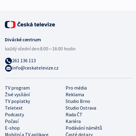
Divácké centrum
každý všední den:
8:00—16:00 hodin
261 136 113
info@ceskatelevize.cz
TV program
Pro média
Živé vysílání
Reklama
TV poplatky
Studio Brno
Teletext
Studio Ostrava
Podcasty
Rada ČT
Počasí
Kariéra
E-shop
Podávání námětů
Mobilní a TV aplikace
Časté dotazy