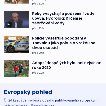
před 11
h
Řeky vysychají a podzemní vody
ubývá. Hydrolog: Klíčem je
zadržování vody
před 15
h
Policie vyšetřuje pobodání v
Tanvaldu jako pokus o vraždu na
dvou osobách
před 20
h
Adopcí dospělých bylo loni nejvíc od
roku 2020
před 21
h
Evropský pohled
ČT24 každý den vybírá z obsahu publikovaného evropskými
veřejnými médii, členy Eurovize.