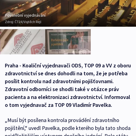
Povolební vyjednávání
Zdroj:
ČT24/Vojtěch Rejl
Praha - Koaliční vyjednavači ODS, TOP 09 a VV z oboru
zdravotnictví se dnes dohodli na tom, že je potřeba
posílit kontrolu nad zdravotními pojišťovnami.
Zdravotní odborníci se shodli také v otázce práv
pacienta a na elektronizaci zdravotnictví. Informoval
o tom vyjednavač za TOP 09 Vladimír Pavelka.
„Musí být posílena kontrola provádění zdravotního
pojištění,“ uvedl Pavelka, podle kterého byla tato shoda
nejdůležitějším výstupem dnešního jednání. Role státu