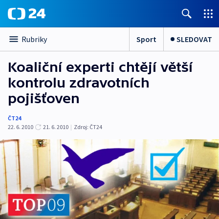
Sport
SLEDOVAT
Rubriky
Koaliční experti chtějí větší
kontrolu zdravotních
pojišťoven
ČT24
22. 6. 2010
21. 6. 2010
|
Zdroj:
ČT24