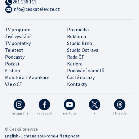
261 136 113
info@ceskatelevize.cz
TV program
Pro média
Živé vysílání
Reklama
TV poplatky
Studio Brno
Teletext
Studio Ostrava
Podcasty
Rada ČT
Počasí
Kariéra
E-shop
Podávání námětů
Mobilní a TV aplikace
Časté dotazy
Vše o ČT
Kontakty
Instagram
Facebook
YouTube
X
Threads
© Česká televize
•
•
English
Ochrana soukromí
Přístupnost