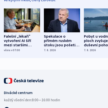
Falešní „lékaři“
Spekulace o
Pobyt u vodn
vytvoření AI šíří
přímém ruském
ploch zvyšuje
mezi staršími
útoku jsou pošetilé,
duševní poho
Poláky nebezpečné
míní estonský
ukázala
včera v 07:00
7. 8. 2026
7. 8. 2026
zdravotní rady
bezpečnostní
mezinárodní 
expert
Divácké centrum
každý všední den:
8:00—16:00 hodin