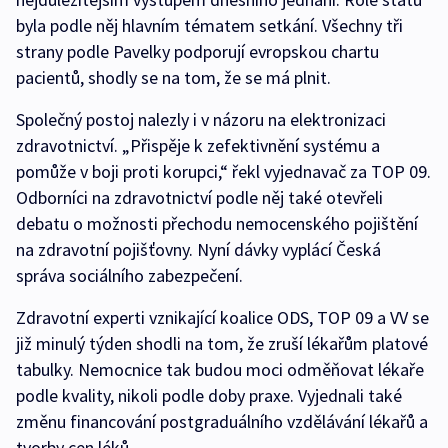
byla podle něj hlavním tématem setkání. Všechny tři
strany podle Pavelky podporují evropskou chartu
pacientů, shodly se na tom, že se má plnit.
Společný postoj nalezly i v názoru na elektronizaci
zdravotnictví. „Přispěje k zefektivnění systému a
pomůže v boji proti korupci,“ řekl vyjednavač za TOP 09.
Odborníci na zdravotnictví podle něj také otevřeli
debatu o možnosti přechodu nemocenského pojištění
na zdravotní pojišťovny. Nyní dávky vyplácí Česká
správa sociálního zabezpečení.
Zdravotní experti vznikající koalice ODS, TOP 09 a VV se
již minulý týden shodli na tom, že zruší lékařům platové
tabulky. Nemocnice tak budou moci odměňovat lékaře
podle kvality, nikoli podle doby praxe. Vyjednali také
změnu financování postgraduálního vzdělávání lékařů a
tvorby cen léků.