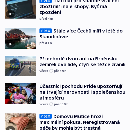
Tlačítko pro snadné vrácení
VIDEO
zboží míří na e-shopy. Byť má
zpoždění
před 4
m
Stále více Čechů míří v létě do
VIDEO
Skandinávie
před 1
h
Při nehodě dvou aut na Brněnsku
zemřeli dva lidé, čtyři se těžce zranili
včera
před 9
h
Účastníci pochodu Pride upozorňují
na trvající nerovnosti i společenskou
atmosféru
včera
před 10
h
Domovu Mutice hrozí
VIDEO
maximální pokuta. Neregistrovaná
péče by mohla být trestná