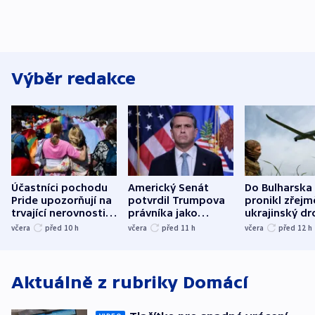
Výběr redakce
Účastníci pochodu
Americký Senát
Do Bulharska
Pride upozorňují na
potvrdil Trumpova
pronikl zřejm
trvající nerovnosti i
právníka jako
ukrajinský dr
společenskou
ministra
explodoval k
včera
před 10
h
včera
před 11
h
včera
před 12
h
atmosféru
spravedlnosti
od plynovod
Aktuálně z rubriky
Domácí