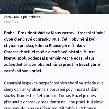
Václav Klaus při incidentu
Zdroj:
ČT24
Praha - Prezident Václav Klaus zastavil trestní stíhání
dvou členů své ochranky. Muži čelili obvinění kvůli
chybám při akci, kde na Klause při mítinku v
Chrastavě střílel muž z airsoftové pistole. Milost,
kterou spolupodepsal premiér Petr Nečas, Klaus
zdůvodnil tím, že oba ochránci předtím bezchybně
zastávali svou práci.
Generální inspekce bezpečnostních sborů ve středu dva
členy ochranky obvinila z porušení povinnosti strážní
služby. Náměstek šéfa policie Tomáš Kužel je dnes
přesunul z ochranky prezidenta na jinou práci. Kuželova
pracovní skupina se případem dál zabývá. Ochrance