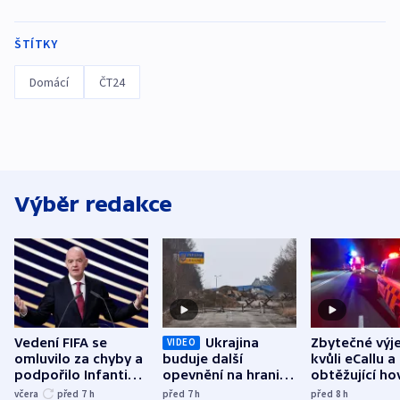
ŠTÍTKY
Domácí
ČT24
Výběr redakce
Vedení FIFA se
Ukrajina
Zbytečné výj
VIDEO
omluvilo za chyby a
buduje další
kvůli eCallu a
podpořilo Infantina.
opevnění na hranici
obtěžující ho
UEFA trvá na
s Běloruskem
zdržují záchr
včera
před 7
h
před 7
h
před 8
h