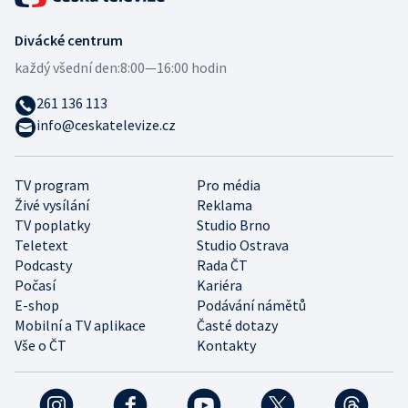
Divácké centrum
každý všední den:
8:00—16:00 hodin
261 136 113
info@ceskatelevize.cz
TV program
Pro média
Živé vysílání
Reklama
TV poplatky
Studio Brno
Teletext
Studio Ostrava
Podcasty
Rada ČT
Počasí
Kariéra
E-shop
Podávání námětů
Mobilní a TV aplikace
Časté dotazy
Vše o ČT
Kontakty