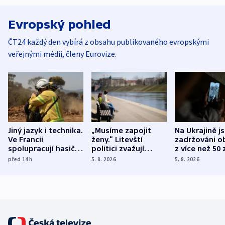
Evropský pohled
ČT24 každý den vybírá z obsahu publikovaného evropskými
veřejnými médii, členy Eurovize.
Jiný jazyk i technika.
„Musíme zapojit
Na Ukrajině j
Ve Francii
ženy.“ Litevští
zadržováni o
spolupracují hasiči z
politici zvažují
z více než 50 
různých zemí
dohodu o
Bojovali na s
před 14
h
5. 8. 2026
5. 8. 2026
demografii
Ruska