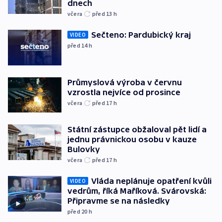
dnech
včera
před 13
h
Sečteno: Pardubický kraj
VIDEO
před 14
h
Průmyslová výroba v červnu
vzrostla nejvíce od prosince
včera
před 17
h
Státní zástupce obžaloval pět lidí a
jednu právnickou osobu v kauze
Bulovky
včera
před 17
h
Vláda neplánuje opatření kvůli
VIDEO
vedrům, říká Maříková. Svárovská:
Připravme se na následky
před 20
h