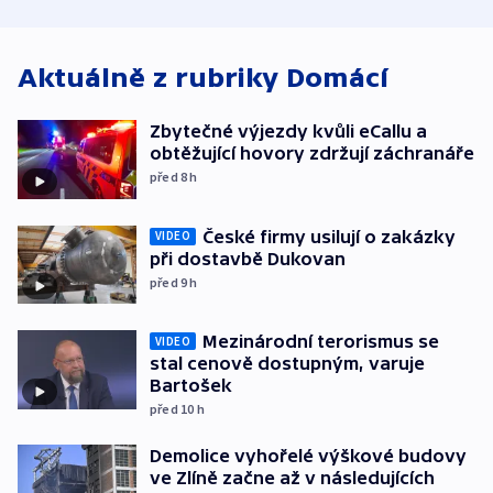
bojkotu
Aktuálně z rubriky
Domácí
Zbytečné výjezdy kvůli eCallu a
obtěžující hovory zdržují záchranáře
před 8
h
České firmy usilují o zakázky
VIDEO
při dostavbě Dukovan
před 9
h
Mezinárodní terorismus se
VIDEO
stal cenově dostupným, varuje
Bartošek
před 10
h
Demolice vyhořelé výškové budovy
ve Zlíně začne až v následujících