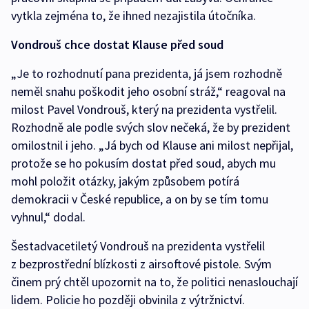
vytkla zejména to, že ihned nezajistila útočníka.
Vondrouš chce dostat Klause před soud
„Je to rozhodnutí pana prezidenta, já jsem rozhodně
neměl snahu poškodit jeho osobní stráž,“ reagoval na
milost Pavel Vondrouš, který na prezidenta vystřelil.
Rozhodně ale podle svých slov nečeká, že by prezident
omilostnil i jeho. „Já bych od Klause ani milost nepřijal,
protože se ho pokusím dostat před soud, abych mu
mohl položit otázky, jakým způsobem potírá
demokracii v České republice, a on by se tím tomu
vyhnul,“ dodal.
Šestadvacetiletý Vondrouš na prezidenta vystřelil
z bezprostřední blízkosti z airsoftové pistole. Svým
činem prý chtěl upozornit na to, že politici nenaslouchají
lidem. Policie ho později obvinila z výtržnictví.