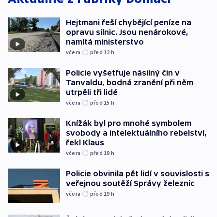
Hejtmani řeší chybějící peníze na
opravu silnic. Jsou nenárokové,
namítá ministerstvo
včera
před 12
h
Policie vyšetřuje násilný čin v
Tanvaldu, bodná zranění při něm
utrpěli tři lidé
včera
před 15
h
Knížák byl pro mnohé symbolem
svobody a intelektuálního rebelství,
řekl Klaus
včera
před 19
h
Policie obvinila pět lidí v souvislosti s
veřejnou soutěží Správy železnic
včera
před 19
h