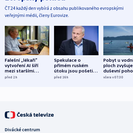
ČT24 každý den vybírá z obsahu publikovaného evropskými
veřejnými médii, členy Eurovize.
Falešní „lékaři“
Spekulace o
Pobyt u vodn
vytvoření AI šíří
přímém ruském
ploch zvyšuje
mezi staršími
útoku jsou pošetilé,
duševní poho
Poláky nebezpečné
míní estonský
ukázala
před 2
h
před 16
h
včera v 07:30
zdravotní rady
bezpečnostní
mezinárodní 
expert
Divácké centrum