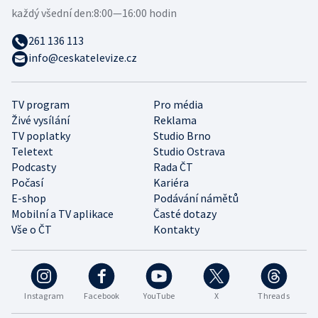
každý všední den:
8:00—16:00 hodin
261 136 113
info@ceskatelevize.cz
TV program
Pro média
Živé vysílání
Reklama
TV poplatky
Studio Brno
Teletext
Studio Ostrava
Podcasty
Rada ČT
Počasí
Kariéra
E-shop
Podávání námětů
Mobilní a TV aplikace
Časté dotazy
Vše o ČT
Kontakty
Instagram
Facebook
YouTube
X
Threads