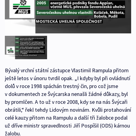
Bývalý vrchní státní zástupce Vlastimil Rampula přitom
ještě letos v únoru tvrdil opak. „I kdyby byl při ovládnutí
dolů v roce 1998 spáchán trestný čin, pro což jsme
v dokumentech ze Švýcarska nenašli žádné důkazy, byl
by promlčen. A to už v roce 2008, kdy se na nás Švýcaři
obrátili,“ řekl tehdy Lidovým novinám. Kvůli protahování
celé kauzy přitom na Rampulu a další tři žalobce podal
už dříve ministr spravedlnosti Jiří Pospíšil (ODS) kárnou
žalobu.