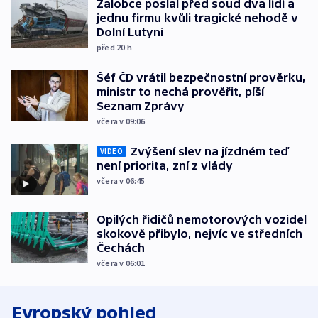
Žalobce poslal před soud dva lidi a
jednu firmu kvůli tragické nehodě v
Dolní Lutyni
před 20
h
Šéf ČD vrátil bezpečnostní prověrku,
ministr to nechá prověřit, píší
Seznam Zprávy
včera v 09:06
Zvýšení slev na jízdném teď
VIDEO
není priorita, zní z vlády
včera v 06:45
Opilých řidičů nemotorových vozidel
skokově přibylo, nejvíc ve středních
Čechách
včera v 06:01
Evropský pohled