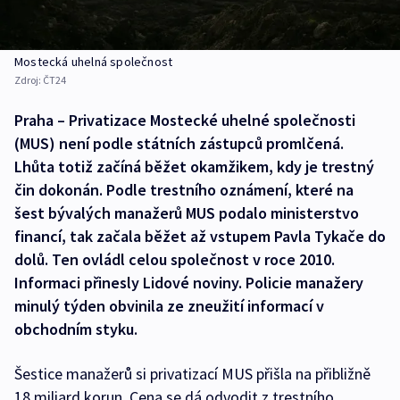
Mostecká uhelná společnost
Zdroj:
ČT24
Praha – Privatizace Mostecké uhelné společnosti
(MUS) není podle státních zástupců promlčená.
Lhůta totiž začíná běžet okamžikem, kdy je trestný
čin dokonán. Podle trestního oznámení, které na
šest bývalých manažerů MUS podalo ministerstvo
financí, tak začala běžet až vstupem Pavla Tykače do
dolů. Ten ovládl celou společnost v roce 2010.
Informaci přinesly Lidové noviny. Policie manažery
minulý týden obvinila ze zneužití informací v
obchodním styku.
Šestice manažerů si privatizací MUS přišla na přibližně
18 miliard korun. Cena se dá odvodit z trestního