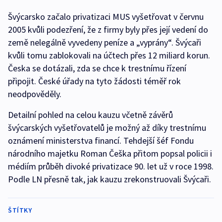
Švýcarsko začalo privatizaci MUS vyšetřovat v červnu
2005 kvůli podezření, že z firmy byly přes její vedení do
země nelegálně vyvedeny peníze a „vyprány“. Švýcaři
kvůli tomu zablokovali na účtech přes 12 miliard korun.
Česka se dotázali, zda se chce k trestnímu řízení
připojit. České úřady na tyto žádosti téměř rok
neodpověděly.
Detailní pohled na celou kauzu včetně závěrů
švýcarských vyšetřovatelů je možný až díky trestnímu
oznámení ministerstva financí. Tehdejší šéf Fondu
národního majetku Roman Češka přitom popsal policii i
médiím průběh divoké privatizace 90. let už v roce 1998.
Podle LN přesně tak, jak kauzu zrekonstruovali Švýcaři.
ŠTÍTKY