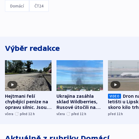
Domácí
ČT24
Výběr redakce
Hejtmani řeší
Ukrajina zasáhla
Dron n
VIDEO
chybějící peníze na
sklad Wildberries,
letišti u Lips
opravu silnic. Jsou
Rusové útočili na
skoro kilo trh
nenárokové, namítá
trh, hasiče či
indicie ukazuj
včera
před 12
h
včera
před 12
h
před 12
h
ministerstvo
stadion
Rusko
Aktuálně z rubriky
Domácí