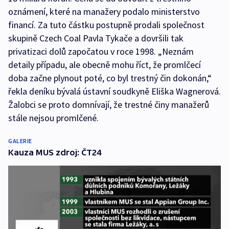
oznámení, které na manažery podalo ministerstvo
financí. Za tuto částku postupně prodali společnost
skupině Czech Coal Pavla Tykače a dovršili tak
privatizaci dolů započatou v roce 1998. „Neznám
detaily případu, ale obecně mohu říct, že promlčecí
doba začne plynout poté, co byl trestný čin dokonán,“
řekla deníku bývalá ústavní soudkyně Eliška Wagnerová.
Žalobci se proto domnívají, že trestné činy manažerů
stále nejsou promlčené.
GALERIE
Kauza MUS zdroj: ČT24