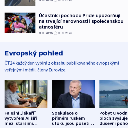
Účastníci pochodu Pride upozorňují
na trvající nerovnosti i společenskou
atmosféru
8. 8. 2026
8. 8. 2026
Evropský pohled
ČT24 každý den vybírá z obsahu publikovaného evropskými
veřejnými médii, členy Eurovize.
Falešní „lékaři“
Spekulace o
Pobyt u vodn
vytvoření AI šíří
přímém ruském
ploch zvyšuje
mezi staršími
útoku jsou pošetilé,
duševní poho