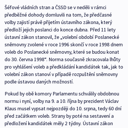
Šéfové vládních stran a ČSSD se v neděli v rámci
předběžné dohody domluvili na tom, že předčasné
volby zajistí právě přijetím ústavního zákona, který
předloží jejich poslanci do konce dubna. Před 11 lety
ústavní zákon stanovil, že „volební období Poslanecké
sněmovny zvolené v roce 1996 skončí v roce 1998 dnem
voleb do Poslanecké sněmovny, které se budou konat
do 30. června 1998“. Norma současně zkracovala lhůty
pro vyhlášení voleb a předkládání kandidátek tak, jak to
volební zákon stanoví v případě rozpuštění sněmovny
podle ústavou daných možností.
Pokud by obě komory Parlamentu schválily obdobnou
normu i nyní, volby na 9. a 10. října by prezident Václav
Klaus musel vypsat nejpozději do 10. srpna, tedy 60 dní
před začátkem voleb. Strany by poté na sestavení a
předložení kandidátek měly 2 týdny. Ústavní zákon