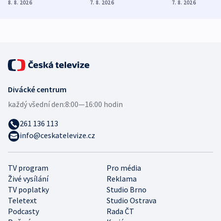
Poláky nebezpečné
míní estonský
ukázala
8. 8. 2026
7. 8. 2026
7. 8. 2026
zdravotní rady
bezpečnostní
mezinárodní 
expert
Divácké centrum
každý všední den:
8:00—16:00 hodin
261 136 113
info@ceskatelevize.cz
TV program
Pro média
Živé vysílání
Reklama
TV poplatky
Studio Brno
Teletext
Studio Ostrava
Podcasty
Rada ČT