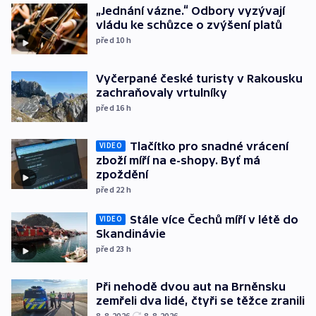
„Jednání vázne.“ Odbory vyzývají
vládu ke schůzce o zvýšení platů
před 10
h
Vyčerpané české turisty v Rakousku
zachraňovaly vrtulníky
před 16
h
Tlačítko pro snadné vrácení
VIDEO
zboží míří na e-shopy. Byť má
zpoždění
před 22
h
Stále více Čechů míří v létě do
VIDEO
Skandinávie
před 23
h
Při nehodě dvou aut na Brněnsku
zemřeli dva lidé, čtyři se těžce zranili
8. 8. 2026
8. 8. 2026