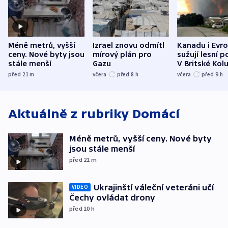
Méně metrů, vyšší
Izrael znovu odmítl
Kanadu i Evro
ceny. Nové byty jsou
mírový plán pro
sužují lesní p
stále menší
Gazu
V Britské Kol
evakuovali tis
před 21
m
včera
před 8
h
včera
před 9
h
Aktuálně z rubriky
Domácí
Méně metrů, vyšší ceny. Nové byty
jsou stále menší
před 21
m
Ukrajinští váleční veteráni učí
VIDEO
Čechy ovládat drony
před 10
h