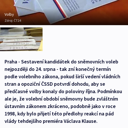
Volby
Zdroj:
ČT24
Praha - Sestavení kandidátek do sněmovních voleb
nejpozději do 24. srpna - tak zní konečný termín
podle volebního zákona, pokud širší vedení vládních
stran a opoziční ČSSD potvrdí dohodu, aby se
předčasné volby konaly do poloviny října. Podmínkou
ale je, že volební období sněmovny bude zvláštním
ústavním zákonem zkráceno, podobně jako v roce
1998, kdy bylo přijetí této předlohy reakcí na pád
vlády tehdejšího premiéra Václava Klause.