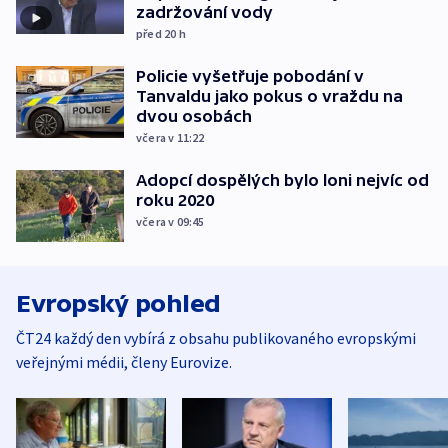
zadržování vody
před 20
h
Policie vyšetřuje pobodání v
Tanvaldu jako pokus o vraždu na
dvou osobách
včera v 11:22
Adopcí dospělých bylo loni nejvíc od
roku 2020
včera v 09:45
Evropský pohled
ČT24 každý den vybírá z obsahu publikovaného evropskými
veřejnými médii, členy Eurovize.