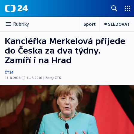
Sport
SLEDOVAT
Rubriky
Kancléřka Merkelová přijede
do Česka za dva týdny.
Zamíří i na Hrad
ČT24
11. 8. 2016
11. 8. 2016
|
Zdroj:
ČTK