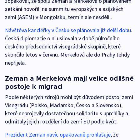
zopakoval, že spolu Zeman a Merkelová o plánovaném
setkání hovořili na summitu evropských a asijských
zemí (ASEM) v Mongolsku, termín ale nesdělil.
Návštěva kancléřky v Česku se plánovala již delší dobu
.
Česká diplomacie o ni usilovala v době půlročního
českého předsednictví visegrádské skupině, které
skončilo letos v červnu. Merkelová ale do Prahy tehdy
nepřijela.
Zeman a Merkelová mají velice odlišné
postoje k migraci
Podle některých zdrojů mohl být důvodem postoj zemí
Visegrádu (Polsko, Maďarsko, Česko a Slovensko),
které neprojevily dostatečnou solidaritu s uprchlíky a
odmítaly jejich rozdělení do zemí EU podle kvót.
Prezident Zeman navíc opakovaně prohlašuje
, že