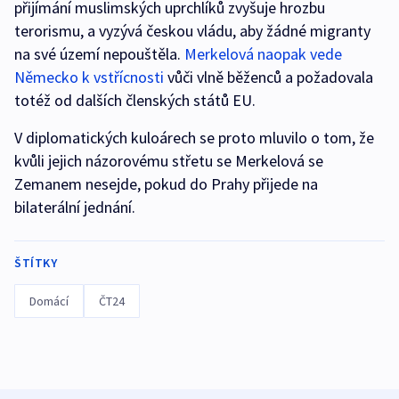
přijímání muslimských uprchlíků zvyšuje hrozbu
terorismu, a vyzývá českou vládu, aby žádné migranty
na své území nepouštěla.
Merkelová naopak vede
Německo k vstřícnosti
vůči vlně běženců a požadovala
totéž od dalších členských států EU.
V diplomatických kuloárech se proto mluvilo o tom, že
kvůli jejich názorovému střetu se Merkelová se
Zemanem nesejde, pokud do Prahy přijede na
bilaterální jednání.
ŠTÍTKY
Domácí
ČT24