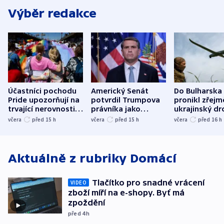
Výběr redakce
Účastníci pochodu
Americký Senát
Do Bulharska
Pride upozorňují na
potvrdil Trumpova
pronikl zřejm
trvající nerovnosti i
právníka jako
ukrajinský dr
společenskou
ministra
explodoval k
včera
před 15
h
včera
před 15
h
včera
před 16
h
atmosféru
spravedlnosti
od plynovod
Aktuálně z rubriky
Domácí
Tlačítko pro snadné vrácení
VIDEO
zboží míří na e-shopy. Byť má
zpoždění
před 4
h