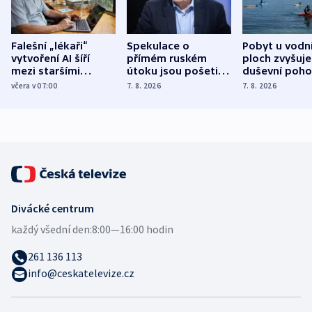
Falešní „lékaři“
Spekulace o
Pobyt u vodn
vytvoření AI šíří
přímém ruském
ploch zvyšuje
mezi staršími
útoku jsou pošetilé,
duševní poho
Poláky nebezpečné
míní estonský
ukázala
včera v 07:00
7. 8. 2026
7. 8. 2026
zdravotní rady
bezpečnostní
mezinárodní 
expert
Divácké centrum
každý všední den:
8:00—16:00 hodin
261 136 113
info@ceskatelevize.cz