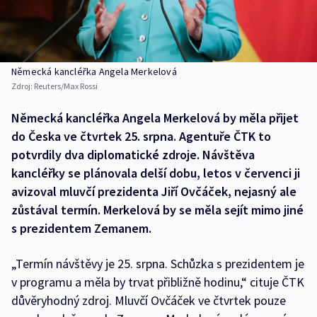
Německá kancléřka Angela Merkelová
Zdroj:
Reuters/Max Rossi
Německá kancléřka Angela Merkelová by měla přijet
do Česka ve čtvrtek 25. srpna. Agentuře ČTK to
potvrdily dva diplomatické zdroje. Návštěva
kancléřky se plánovala delší dobu, letos v červenci ji
avizoval mluvčí prezidenta Jiří Ovčáček, nejasný ale
zůstával termín. Merkelová by se měla sejít mimo jiné
s prezidentem Zemanem.
„Termín návštěvy je 25. srpna. Schůzka s prezidentem je
v programu a měla by trvat přibližně hodinu,“ cituje ČTK
důvěryhodný zdroj. Mluvčí Ovčáček ve čtvrtek pouze