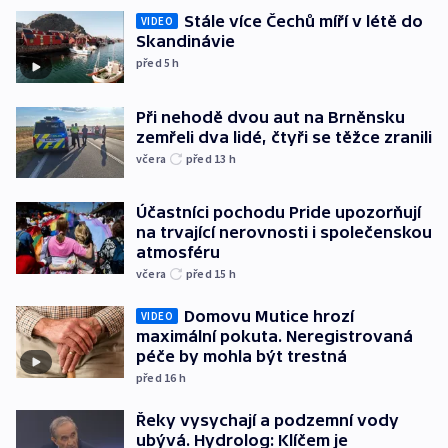
Stále více Čechů míří v létě do
VIDEO
Skandinávie
před 5
h
Při nehodě dvou aut na Brněnsku
zemřeli dva lidé, čtyři se těžce zranili
včera
před 13
h
Účastníci pochodu Pride upozorňují
na trvající nerovnosti i společenskou
atmosféru
včera
před 15
h
Domovu Mutice hrozí
VIDEO
maximální pokuta. Neregistrovaná
péče by mohla být trestná
před 16
h
Řeky vysychají a podzemní vody
ubývá. Hydrolog: Klíčem je