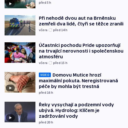
před 5
h
Při nehodě dvou aut na Brněnsku
zemřeli dva lidé, čtyři se těžce zranili
včera
před 14
h
Účastníci pochodu Pride upozorňují
na trvající nerovnosti i společenskou
atmosféru
včera
před 15
h
Domovu Mutice hrozí
VIDEO
maximální pokuta. Neregistrovaná
péče by mohla být trestná
před 16
h
Řeky vysychají a podzemní vody
ubývá. Hydrolog: Klíčem je
zadržování vody
před 20
h