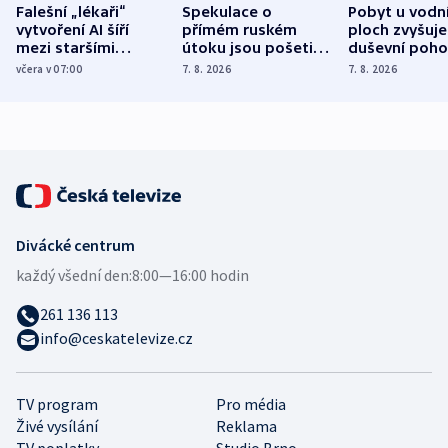
Falešní „lékaři“
Spekulace o
Pobyt u vodn
vytvoření AI šíří
přímém ruském
ploch zvyšuje
mezi staršími
útoku jsou pošetilé,
duševní poho
Poláky nebezpečné
míní estonský
ukázala
včera v 07:00
7. 8. 2026
7. 8. 2026
zdravotní rady
bezpečnostní
mezinárodní 
expert
Divácké centrum
každý všední den:
8:00—16:00 hodin
261 136 113
info@ceskatelevize.cz
TV program
Pro média
Živé vysílání
Reklama
TV poplatky
Studio Brno