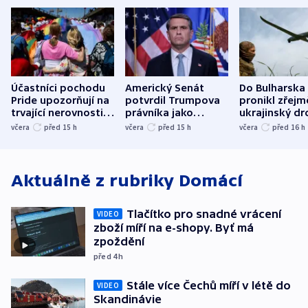
Účastníci pochodu
Americký Senát
Do Bulharska
Pride upozorňují na
potvrdil Trumpova
pronikl zřejm
trvající nerovnosti i
právníka jako
ukrajinský dr
společenskou
ministra
explodoval k
včera
před 15
h
včera
před 15
h
včera
před 16
h
atmosféru
spravedlnosti
od plynovod
Aktuálně z rubriky
Domácí
Tlačítko pro snadné vrácení
VIDEO
zboží míří na e-shopy. Byť má
zpoždění
před 4
h
Stále více Čechů míří v létě do
VIDEO
Skandinávie