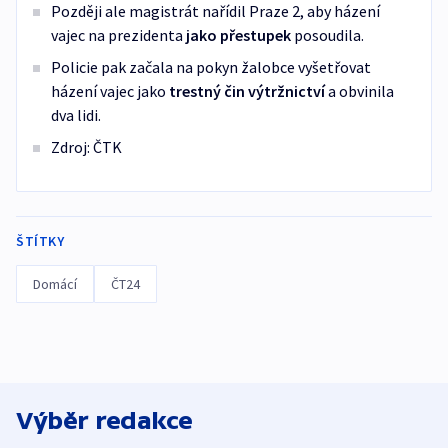
Později ale magistrát nařídil Praze 2, aby házení
vajec na prezidenta
jako přestupek
posoudila.
Policie pak začala na pokyn žalobce vyšetřovat
házení vajec jako
trestný čin výtržnictví
a obvinila
dva lidi.
Zdroj: ČTK
ŠTÍTKY
Domácí
ČT24
Výběr redakce