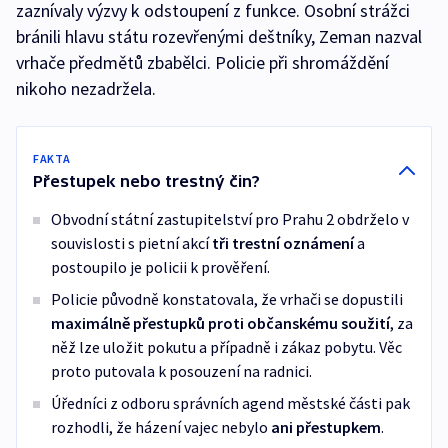
zaznívaly výzvy k odstoupení z funkce. Osobní strážci
bránili hlavu státu rozevřenými deštníky, Zeman nazval
vrhače předmětů zbabělci. Policie při shromáždění
nikoho nezadržela.
FAKTA
Přestupek nebo trestný čin?
Obvodní státní zastupitelství pro Prahu 2 obdrželo v
souvislosti s pietní akcí
tři trestní oznámení
a
postoupilo je policii k prověření.
Policie původně konstatovala, že vrhači se dopustili
maximálně přestupků proti občanskému soužití
, za
něž lze uložit pokutu a případně i zákaz pobytu. Věc
proto putovala k posouzení na radnici.
Úředníci z odboru správních agend městské části pak
rozhodli, že házení vajec nebylo
ani přestupkem
.