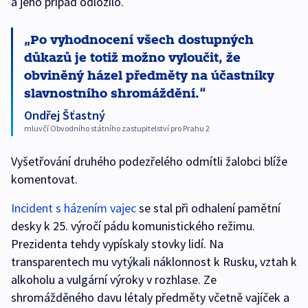
a jeho případ odložilo.
Po vyhodnocení všech dostupných
důkazů je totiž možno vyloučit, že
obviněný házel předměty na účastníky
slavnostního shromáždění.
Ondřej Šťastný
mluvčí Obvodního státního zastupitelství pro Prahu 2
Vyšetřování druhého podezřelého odmítli žalobci blíže
komentovat.
Incident s házením vajec
se stal při odhalení pamětní
desky k 25. výročí pádu komunistického režimu.
Prezidenta tehdy vypískaly stovky lidí. Na
transparentech mu vytýkali náklonnost k Rusku, vztah k
alkoholu a vulgární výroky v rozhlase. Ze
shromážděného davu létaly předměty včetně vajíček a