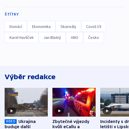
ŠTÍTKY
Domácí
Ekonomika
Skiareály
Covid-19
Karel Havlíček
Jan Blatný
ANO
Česko
Výběr redakce
Ukrajina
Zbytečné výjezdy
Incidenty s d
VIDEO
buduje další
kvůli eCallu a
letišti v Lips