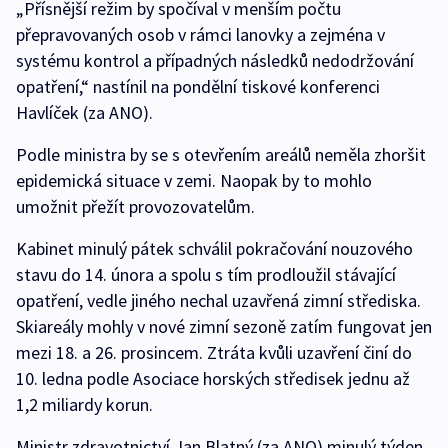
„Přísnější režim by spočíval v menším počtu
přepravovaných osob v rámci lanovky a zejména v
systému kontrol a případných následků nedodržování
opatření,“ nastínil na pondělní tiskové konferenci
Havlíček (za ANO).
Podle ministra by se s otevřením areálů neměla zhoršit
epidemická situace v zemi. Naopak by to mohlo
umožnit přežít provozovatelům.
Kabinet minulý pátek schválil pokračování nouzového
stavu do 14. února a spolu s tím prodloužil stávající
opatření, vedle jiného nechal uzavřená zimní střediska.
Skiareály mohly v nové zimní sezoně zatím fungovat jen
mezi 18. a 26. prosincem. Ztráta kvůli uzavření činí do
10. ledna podle Asociace horských středisek jednu až
1,2 miliardy korun.
Ministr zdravotnictví Jan Blatný (za ANO) minulý týden