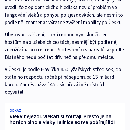
uvedl, že z epidemického hlediska nevidí problém ve
fungování vleků a pohybu po sjezdovkách, ale nesmí to
podle něj znamenat výrazné zvýšení mobility po Česku.
Ubytovací zařízení, která mohou nyní sloužit jen
hostům na služebních cestách, nesmějí být podle něj
zneužívána pro rekreaci. S otevřením skiareálů se podle
Blatného nedá počítat dřív než na přelomu měsíce.
V Česku je podle Havlíčka 450 lyžařských středisek, do
státního rozpočtu ročně přinášejí zhruba 13 miliard
korun. Zaměstnávají 45 tisíc převážně místních
obyvatel.
ODKAZ
Vleky nejezdí, vlekaři si zoufají. Přesto je na
horách plno a vlaky i silnice sotva pobírají lidi