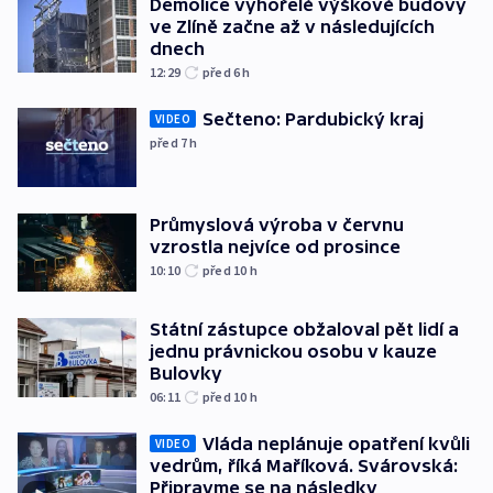
Demolice vyhořelé výškové budovy
ve Zlíně začne až v následujících
dnech
12:29
před 6
h
Sečteno: Pardubický kraj
VIDEO
před 7
h
Průmyslová výroba v červnu
vzrostla nejvíce od prosince
10:10
před 10
h
Státní zástupce obžaloval pět lidí a
jednu právnickou osobu v kauze
Bulovky
06:11
před 10
h
Vláda neplánuje opatření kvůli
VIDEO
vedrům, říká Maříková. Svárovská:
Připravme se na následky