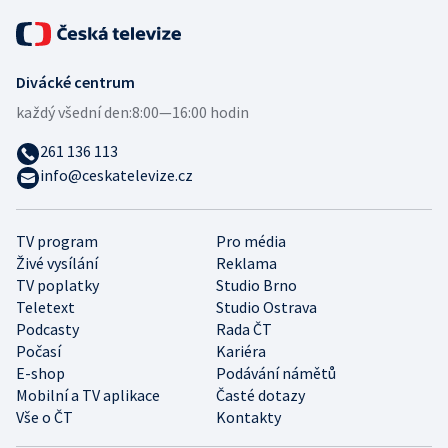
Divácké centrum
každý všední den:
8:00—16:00 hodin
261 136 113
info@ceskatelevize.cz
TV program
Pro média
Živé vysílání
Reklama
TV poplatky
Studio Brno
Teletext
Studio Ostrava
Podcasty
Rada ČT
Počasí
Kariéra
E-shop
Podávání námětů
Mobilní a TV aplikace
Časté dotazy
Vše o ČT
Kontakty