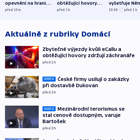
opevnění na hranici
obtěžující hovory
vyšetřuje Ně
s Běloruskem
zdržují záchranáře
jako úmyslný
před 13
m
před 1
h
10:56
před 1
h
o způsobení
exploze
Aktuálně z rubriky
Domácí
Zbytečné výjezdy kvůli eCallu a
obtěžující hovory zdržují záchranáře
před 1
h
České firmy usilují o zakázky
VIDEO
při dostavbě Dukovan
před 2
h
Mezinárodní terorismus se
VIDEO
stal cenově dostupným, varuje
Bartošek
před 2
h