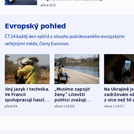
před 13
h
Evropský pohled
ČT24 každý den vybírá z obsahu publikovaného evropskými
veřejnými médii, členy Eurovize.
Jiný jazyk i technika.
„Musíme zapojit
Na Ukrajině j
Ve Francii
ženy.“ Litevští
zadržováni o
spolupracují hasiči z
politici zvažují
z více než 50 
různých zemí
dohodu o
Bojovali na s
před 6
h
včera v 16:00
včera v 14:37
demografii
Ruska