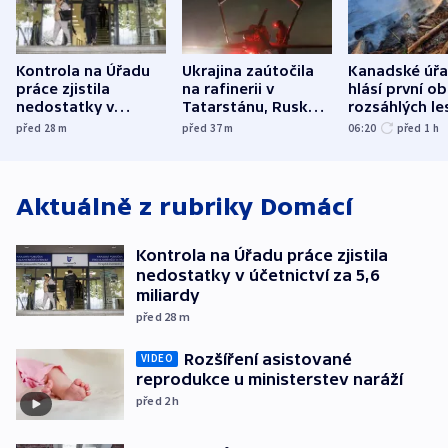
Kontrola na Úřadu
Ukrajina zaútočila
Kanadské úř
práce zjistila
na rafinerii v
hlásí první o
nedostatky v
Tatarstánu, Rusko
rozsáhlých le
účetnictví za 5,6
bombardovalo
požárů
před 28
m
před 37
m
06:20
před 1
h
miliardy
Sumy
Aktuálně z rubriky
Domácí
Kontrola na Úřadu práce zjistila
nedostatky v účetnictví za 5,6
miliardy
před 28
m
Rozšíření asistované
VIDEO
reprodukce u ministerstev naráží
před 2
h