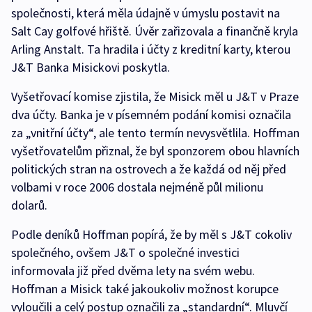
společnosti, která měla údajně v úmyslu postavit na
Salt Cay golfové hřiště. Úvěr zařizovala a finančně kryla
Arling Anstalt. Ta hradila i účty z kreditní karty, kterou
J&T Banka Misickovi poskytla.
Vyšetřovací komise zjistila, že Misick měl u J&T v Praze
dva účty. Banka je v písemném podání komisi označila
za „vnitřní účty“, ale tento termín nevysvětlila. Hoffman
vyšetřovatelům přiznal, že byl sponzorem obou hlavních
politických stran na ostrovech a že každá od něj před
volbami v roce 2006 dostala nejméně půl milionu
dolarů.
Podle deníků Hoffman popírá, že by měl s J&T cokoliv
společného, ovšem J&T o společné investici
informovala již před dvěma lety na svém webu.
Hoffman a Misick také jakoukoliv možnost korupce
vyloučili a celý postup označili za „standardní“. Mluvčí