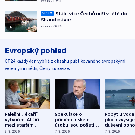
včera v 07:30
Stále více Čechů míří v létě do
VIDEO
Skandinávie
včera v 06:30
Evropský pohled
ČT24 každý den vybírá z obsahu publikovaného evropskými
veřejnými médii, členy Eurovize.
Falešní „lékaři“
Spekulace o
Pobyt u vodn
vytvoření AI šíří
přímém ruském
ploch zvyšuje
mezi staršími
útoku jsou pošetilé,
duševní poho
Poláky nebezpečné
míní estonský
ukázala
8. 8. 2026
7. 8. 2026
7. 8. 2026