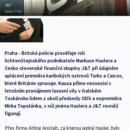
J&T
Zdroj:
ČT24
Praha - Britská policie prověřuje roli
lichtenštejnského podnikatele Markuse Haslera a
česko-slovenské finanční skupiny J&T při údajném
uplácení premiéra karibských ostrovů Turks a Caicos,
které Británie spravuje. Kauza přímo nesouvisí s
letošním pronájmem luxusní vily v italském
Toskánsku lidem z okolí předsedy ODS a expremiéra
Mirka Topolánka, v níž jména Haslera a J&T rovněž
figurují.
Přes firmu Arling Anstalt, za kterou jedná Hasler, byly