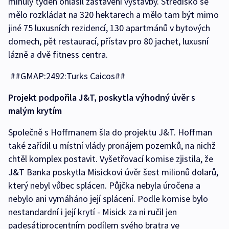
minulý týden ohlásil zastavení výstavby. Středisko se
mělo rozkládat na 320 hektarech a mělo tam být mimo
jiné 75 luxusních rezidencí, 130 apartmánů v bytových
domech, pět restaurací, přístav pro 80 jachet, luxusní
lázně a dvě fitness centra.
##GMAP:2492:Turks Caicos##
Projekt podpořila J&T, poskytla výhodný úvěr s
malým krytím
Společně s Hoffmanem šla do projektu J&T. Hoffman
také zařídil u místní vlády pronájem pozemků, na nichž
chtěl komplex postavit. Vyšetřovací komise zjistila, že
J&T Banka poskytla Misickovi úvěr šest milionů dolarů,
který nebyl vůbec splácen. Půjčka nebyla úročena a
nebylo ani vymáháno její splácení. Podle komise bylo
nestandardní i její krytí - Misick za ni ručil jen
padesátiprocentním podílem svého bratra ve