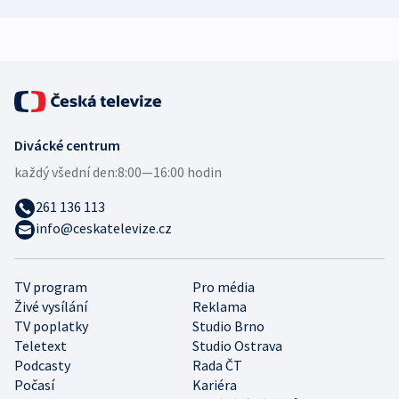
zdravotní rady
bezpečnostní
mezinárodní 
expert
Divácké centrum
každý všední den:
8:00—16:00 hodin
261 136 113
info@ceskatelevize.cz
TV program
Pro média
Živé vysílání
Reklama
TV poplatky
Studio Brno
Teletext
Studio Ostrava
Podcasty
Rada ČT
Počasí
Kariéra