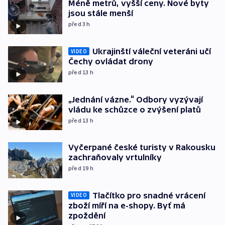
Méně metrů, vyšší ceny. Nové byty
jsou stále menší
před 3
h
Ukrajinští váleční veteráni učí
VIDEO
Čechy ovládat drony
před 13
h
„Jednání vázne.“ Odbory vyzývají
vládu ke schůzce o zvýšení platů
před 13
h
Vyčerpané české turisty v Rakousku
zachraňovaly vrtulníky
před 19
h
Tlačítko pro snadné vrácení
VIDEO
zboží míří na e-shopy. Byť má
zpoždění