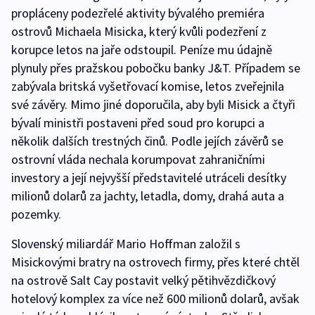
propláceny podezřelé aktivity bývalého premiéra
ostrovů Michaela Misicka, který kvůli podezření z
korupce letos na jaře odstoupil. Peníze mu údajně
plynuly přes pražskou pobočku banky J&T. Případem se
zabývala britská vyšetřovací komise, letos zveřejnila
své závěry. Mimo jiné doporučila, aby byli Misick a čtyři
bývalí ministři postaveni před soud pro korupci a
několik dalších trestných činů. Podle jejích závěrů se
ostrovní vláda nechala korumpovat zahraničními
investory a její nejvyšší představitelé utráceli desítky
milionů dolarů za jachty, letadla, domy, drahá auta a
pozemky.
Slovenský miliardář Mario Hoffman založil s
Misickovými bratry na ostrovech firmy, přes které chtěl
na ostrově Salt Cay postavit velký pětihvězdičkový
hotelový komplex za více než 600 milionů dolarů, avšak