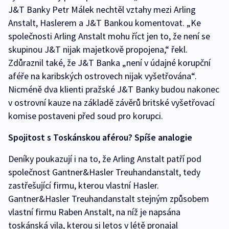
J&T Banky Petr Málek nechtěl vztahy mezi Arling
Anstalt, Haslerem a J&T Bankou komentovat. „Ke
společnosti Arling Anstalt mohu říct jen to, že není se
skupinou J&T nijak majetkově propojena,“ řekl.
Zdůraznil také, že J&T Banka „není v údajné korupční
aféře na karibských ostrovech nijak vyšetřována“.
Nicméně dva klienti pražské J&T Banky budou nakonec
v ostrovní kauze na základě závěrů britské vyšetřovací
komise postaveni před soud pro korupci.
Spojitost s Toskánskou aférou? Spíše analogie
Deníky poukazují i na to, že Arling Anstalt patří pod
společnost Gantner&Hasler Treuhandanstalt, tedy
zastřešující firmu, kterou vlastní Hasler.
Gantner&Hasler Treuhandanstalt stejným způsobem
vlastní firmu Raben Anstalt, na níž je napsána
toskánská vila, kterou si letos v létě pronajal