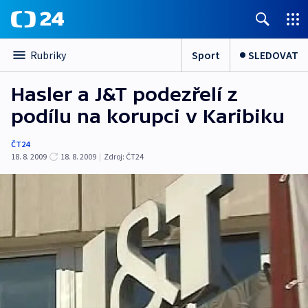
Sport
SLEDOVAT
Rubriky
Hasler a J&T podezřelí z
podílu na korupci v Karibiku
ČT24
18. 8. 2009
18. 8. 2009
|
Zdroj:
ČT24