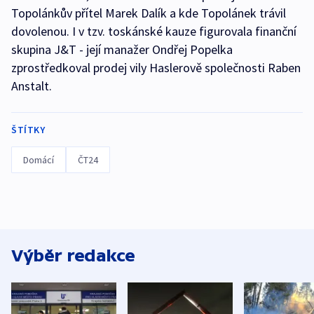
Topolánkův přítel Marek Dalík a kde Topolánek trávil
dovolenou. I v tzv. toskánské kauze figurovala finanční
skupina J&T - její manažer Ondřej Popelka
zprostředkoval prodej vily Haslerově společnosti Raben
Anstalt.
ŠTÍTKY
Domácí
ČT24
Výběr redakce