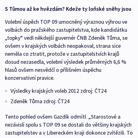
S Tůmou až ke hvězdám? Kdeže ty loňské sněhy jsou
Volební úspěch TOP 09 umocněný výraznou výhrou ve
volbách do pražského zastupitelstva, kde kandidátku
„topky“ vedl někdejší guvernér ČNB Zdeněk Tůma, se
ovšem v krajských volbách neopakoval; strana sice
neměla co ztratit, protože v zastupitelstvích krajů
dosud nezasedla, volební výsledek průměrných 6,6 %
hlasů ovšem nesvědčí o přílišném úspěchu
konzervativní pravice.
Výsledky krajských voleb 2012 zdroj: ČT24
Zdeněk Tůma zdroj: ČT24
Tento pohled ovšem Gazdík odmítl. „Starostové a
nezávislí spolu s TOP 09 se dostali do většiny krajských
zastupitelstev a v Libereckém kraji dokonce zvítězili. To