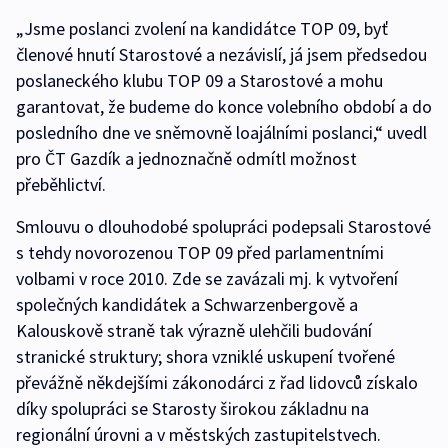
„Jsme poslanci zvolení na kandidátce TOP 09, byť
členové hnutí Starostové a nezávislí, já jsem předsedou
poslaneckého klubu TOP 09 a Starostové a mohu
garantovat, že budeme do konce volebního období a do
posledního dne ve sněmovně loajálními poslanci,“ uvedl
pro ČT Gazdík a jednoznačně odmítl možnost
přeběhlictví.
Smlouvu o dlouhodobé spolupráci podepsali Starostové
s tehdy novorozenou TOP 09 před parlamentními
volbami v roce 2010. Zde se zavázali mj. k vytvoření
společných kandidátek a Schwarzenbergově a
Kalouskově straně tak výrazně ulehčili budování
stranické struktury; shora vzniklé uskupení tvořené
převážně někdejšími zákonodárci z řad lidovců získalo
díky spolupráci se Starosty širokou základnu na
regionální úrovni a v městských zastupitelstvech.