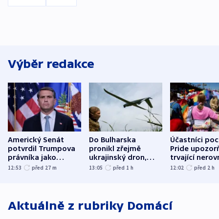
Výběr redakce
Americký Senát
Do Bulharska
Účastníci po
potvrdil Trumpova
pronikl zřejmě
Pride upozorň
právníka jako
ukrajinský dron,
trvající nerov
ministra
explodoval kilometr
společensko
12:53
před 27
m
13:05
před 1
h
12:02
před 2
h
spravedlnosti
od plynovodu
atmosféru
Aktuálně z rubriky
Domácí