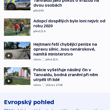
Tanvaldu jako pokus o vraždu na
dvou osobách
před 9
h
Adopcí dospělých bylo loni nejvíc od
roku 2020
před 11
h
Hejtmani řeší chybějící peníze na
opravu silnic. Jsou nenárokové,
namítá ministerstvo
včera
před 23
h
Policie vyšetřuje násilný čin v
Tanvaldu, bodná zranění při něm
utrpěli tři lidé
včera
včera v 17:58
Evropský pohled