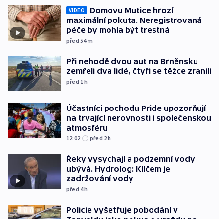
Domovu Mutice hrozí
VIDEO
maximální pokuta. Neregistrovaná
péče by mohla být trestná
před 54
m
Při nehodě dvou aut na Brněnsku
zemřeli dva lidé, čtyři se těžce zranili
před 1
h
Účastníci pochodu Pride upozorňují
na trvající nerovnosti i společenskou
atmosféru
12:02
před 2
h
Řeky vysychají a podzemní vody
ubývá. Hydrolog: Klíčem je
zadržování vody
před 4
h
Policie vyšetřuje pobodání v