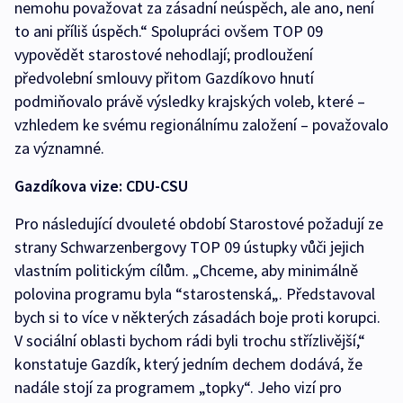
nemohu považovat za zásadní neúspěch, ale ano, není
to ani příliš úspěch.“ Spolupráci ovšem TOP 09
vypovědět starostové nehodlají; prodloužení
předvolební smlouvy přitom Gazdíkovo hnutí
podmiňovalo právě výsledky krajských voleb, které –
vzhledem ke svému regionálnímu založení – považovalo
za významné.
Gazdíkova vize: CDU-CSU
Pro následující dvouleté období Starostové požadují ze
strany Schwarzenbergovy TOP 09 ústupky vůči jejich
vlastním politickým cílům. „Chceme, aby minimálně
polovina programu byla “starostenská„. Představoval
bych si to více v některých zásadách boje proti korupci.
V sociální oblasti bychom rádi byli trochu střízlivější,“
konstatuje Gazdík, který jedním dechem dodává, že
nadále stojí za programem „topky“. Jeho vizí pro