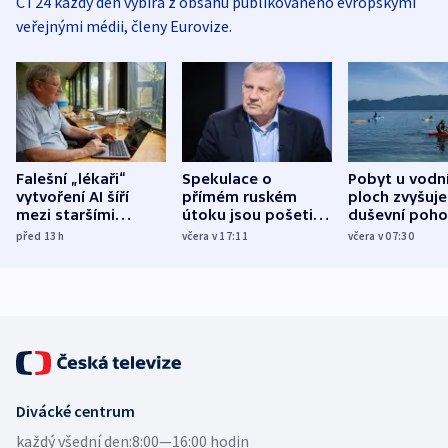
ČT24 každý den vybírá z obsahu publikovaného evropskými
veřejnými médii, členy Eurovize.
Falešní „lékaři“
Spekulace o
Pobyt u vodn
vytvoření AI šíří
přímém ruském
ploch zvyšuje
mezi staršími
útoku jsou pošetilé,
duševní poho
Poláky nebezpečné
míní estonský
ukázala
před 13
h
včera v 17:11
včera v 07:30
zdravotní rady
bezpečnostní
mezinárodní 
expert
Divácké centrum
každý všední den:
8:00—16:00 hodin