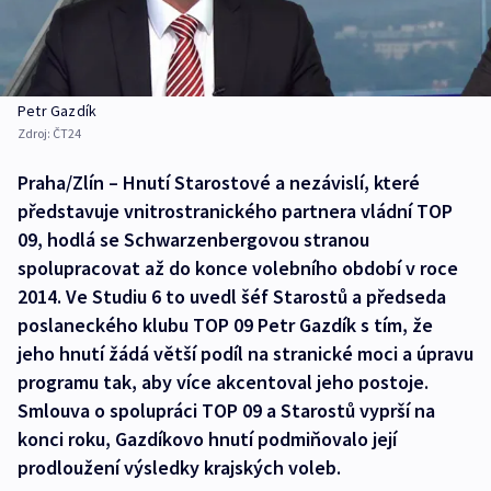
Petr Gazdík
Zdroj:
ČT24
Praha/Zlín – Hnutí Starostové a nezávislí, které
představuje vnitrostranického partnera vládní TOP
09, hodlá se Schwarzenbergovou stranou
spolupracovat až do konce volebního období v roce
2014. Ve Studiu 6 to uvedl šéf Starostů a předseda
poslaneckého klubu TOP 09 Petr Gazdík s tím, že
jeho hnutí žádá větší podíl na stranické moci a úpravu
programu tak, aby více akcentoval jeho postoje.
Smlouva o spolupráci TOP 09 a Starostů vyprší na
konci roku, Gazdíkovo hnutí podmiňovalo její
prodloužení výsledky krajských voleb.