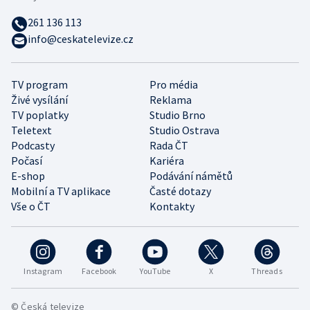
261 136 113
info@ceskatelevize.cz
TV program
Pro média
Živé vysílání
Reklama
TV poplatky
Studio Brno
Teletext
Studio Ostrava
Podcasty
Rada ČT
Počasí
Kariéra
E-shop
Podávání námětů
Mobilní a TV aplikace
Časté dotazy
Vše o ČT
Kontakty
Instagram
Facebook
YouTube
X
Threads
© Česká televize