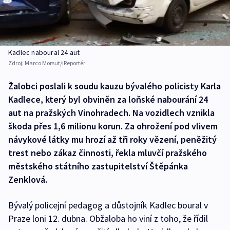
Kadlec naboural 24 aut
Zdroj:
Marco Morsut/iReportér
Žalobci poslali k soudu kauzu bývalého policisty Karla
Kadlece, který byl obviněn za loňské nabourání 24
aut na pražských Vinohradech. Na vozidlech vznikla
škoda přes 1,6 milionu korun. Za ohrožení pod vlivem
návykové látky mu hrozí až tři roky vězení, peněžitý
trest nebo zákaz činnosti, řekla mluvčí pražského
městského státního zastupitelství Štěpánka
Zenklová.
Bývalý policejní pedagog a důstojník Kadlec boural v
Praze loni 12. dubna. Obžaloba ho viní z toho, že řídil