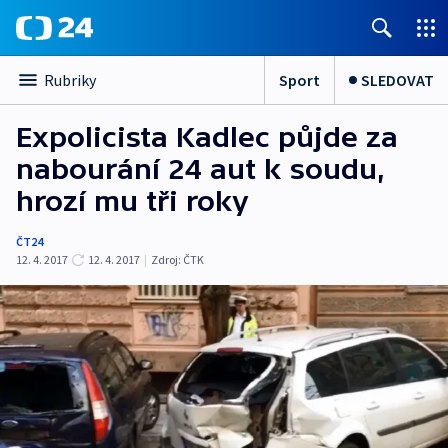
Sport
SLEDOVAT
Rubriky
Expolicista Kadlec půjde za
nabourání 24 aut k soudu,
hrozí mu tři roky
ČT24
12. 4. 2017
12. 4. 2017
|
Zdroj:
ČTK