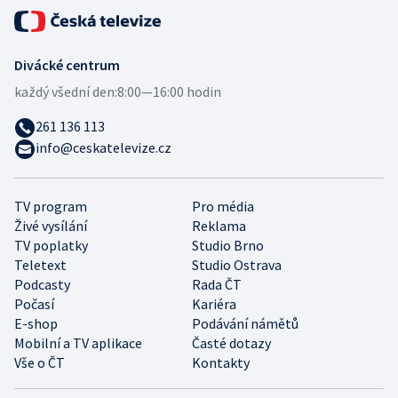
Divácké centrum
každý všední den:
8:00—16:00 hodin
261 136 113
info@ceskatelevize.cz
TV program
Pro média
Živé vysílání
Reklama
TV poplatky
Studio Brno
Teletext
Studio Ostrava
Podcasty
Rada ČT
Počasí
Kariéra
E-shop
Podávání námětů
Mobilní a TV aplikace
Časté dotazy
Vše o ČT
Kontakty