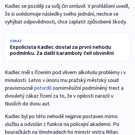
Kadlec se později za svůj čin omluvil. V prohlášení uvedl,
že si uvědomuje následky svého jednání, nechce se
vyhýbat odpovědnosti, chce zaplatit způsobené škody.
ODKAZ
Expolicista Kadlec dostal za první nehodu
podmínku. Za další karamboly čelí obvinění
Kadlec měl s řízením pod vlivem alkoholu problémy i v
minulosti. Letos v únoru mu pražský městský soud
pravomocně
potvrdil
osmiměsíční podmíněný trest a
dvouletý zákaz řízení za to, že v opilosti narazil v
Nuslích do dvou aut.
Kadlec byl po této nehodě nejprve postaven mimo
službu a odvolán z funkce na policejní akademii. Po
bouračkách na Vinohradech ho ministr vnitra Milan