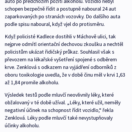
auto po předchozím požití alkoholu. Vozidlo nebyl
schopen bezpečně řídit a postupně naboural 24 aut
zaparkovaných po stranách vozovky. Do dalšího auta
podle spisu naboural, když vjel do protisměru.
Když policisté Kadlece dostihli v Máchově ulici, tak
nejprve odmítl orientační dechovou zkoušku a nechtěl
policistům ukázat řidičský průkaz. Souhlasil však s
převozem na lékařské vyšetření spojené s odběrem
krve. Zenklová s odkazem na vyjádření odborníků z
oboru toxikologie uvedla, že v době činu měl v krvi 1,63
až 1,84 promile alkoholu.
Výsledek testů podle mluvčí neovlivnily léky, které
obžalovaný v té době užíval. „Léky, které užil, neměly
negativní účinek na schopnost řídit vozidlo,“ řekla
Zenklová. Léky podle mluvčí také nevystupňovaly
účinky alkoholu.