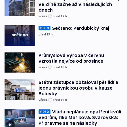
ve Zlíně začne až v následujících
dnech
včera
před 12
h
Sečteno: Pardubický kraj
VIDEO
před 13
h
Průmyslová výroba v červnu
vzrostla nejvíce od prosince
včera
před 16
h
Státní zástupce obžaloval pět lidí a
jednu právnickou osobu v kauze
Bulovky
včera
před 16
h
Vláda neplánuje opatření kvůli
VIDEO
vedrům, říká Maříková. Svárovská:
Připravme se na následky