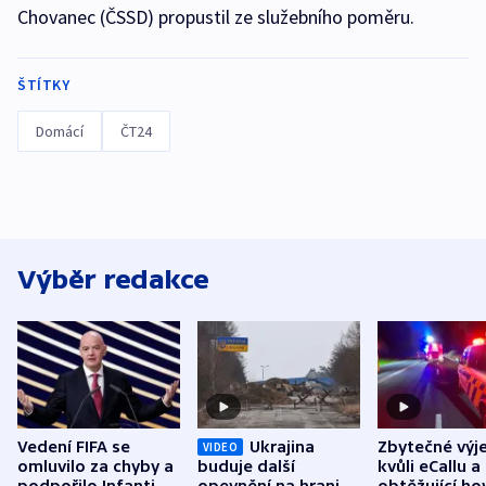
Chovanec (ČSSD) propustil ze služebního poměru.
ŠTÍTKY
Domácí
ČT24
Výběr redakce
Vedení FIFA se
Ukrajina
Zbytečné výj
VIDEO
omluvilo za chyby a
buduje další
kvůli eCallu a