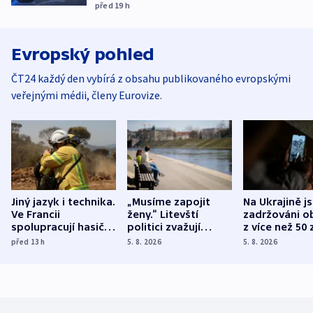
před 19
h
Evropský pohled
ČT24 každý den vybírá z obsahu publikovaného evropskými
veřejnými médii, členy Eurovize.
Jiný jazyk i technika.
„Musíme zapojit
Na Ukrajině j
Ve Francii
ženy.“ Litevští
zadržováni o
spolupracují hasiči z
politici zvažují
z více než 50 
různých zemí
dohodu o
Bojovali na s
před 13
h
5. 8. 2026
5. 8. 2026
demografii
Ruska