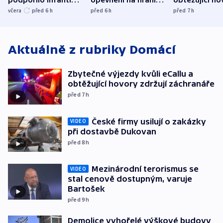
podpořilo Infantina.
opevnění na hranici
obtěžující ho
UEFA trvá na
s Běloruskem
zdržují záchr
včera
před 6
h
před 6
h
před 7
h
bojkotu
Aktuálně z rubriky
Domácí
Zbytečné výjezdy kvůli eCallu a
obtěžující hovory zdržují záchranáře
před 7
h
České firmy usilují o zakázky
VIDEO
při dostavbě Dukovan
před 8
h
Mezinárodní terorismus se
VIDEO
stal cenově dostupným, varuje
Bartošek
před 9
h
Demolice vyhořelé výškové budovy