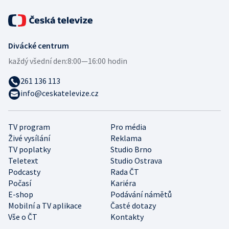
Divácké centrum
každý všední den:
8:00—16:00 hodin
261 136 113
info@ceskatelevize.cz
TV program
Pro média
Živé vysílání
Reklama
TV poplatky
Studio Brno
Teletext
Studio Ostrava
Podcasty
Rada ČT
Počasí
Kariéra
E-shop
Podávání námětů
Mobilní a TV aplikace
Časté dotazy
Vše o ČT
Kontakty