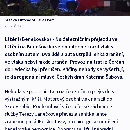
Srážka automobilu s vlakem
Zdroj:
ČT24
Lštění (Benešovsko) - Na železničním přejezdu ve
Lštění na Benešovsku se dopoledne srazil vlak s
osobním autem. Dva lidé z auta utrpěli lehká zranění,
ve vlaku nebyl nikdo zraněn. Provoz na trati z Čerčan
do Ledečka byl přerušen. Příčiny nehody se vyšetřují,
řekla regionální mluvčí Českýh drah Kateřina Šubová.
Nehoda se podle ní stala na železničním přejezdu s
výstražnými kříži. Motorový osobní vlak narazil do
Škody Fabie. Podle mluvčí středočeské záchranné
služby Terezy Janečkové převezla sanitka lehce
zraněnou posádku škodovky na chirurgické oddělení
benešovské nemocnice. Dopravu zajišťují náhradní