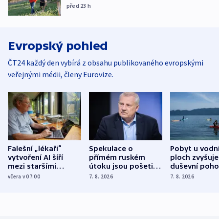
před 23
h
Evropský pohled
ČT24 každý den vybírá z obsahu publikovaného evropskými
veřejnými médii, členy Eurovize.
Falešní „lékaři“
Spekulace o
Pobyt u vodn
vytvoření AI šíří
přímém ruském
ploch zvyšuje
mezi staršími
útoku jsou pošetilé,
duševní poho
Poláky nebezpečné
míní estonský
ukázala
včera v 07:00
7. 8. 2026
7. 8. 2026
zdravotní rady
bezpečnostní
mezinárodní 
expert