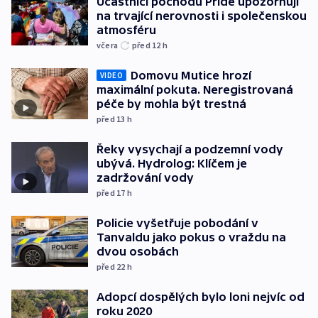
Účastníci pochodu Pride upozorňují
na trvající nerovnosti i společenskou
atmosféru
včera
před 12
h
Domovu Mutice hrozí
VIDEO
maximální pokuta. Neregistrovaná
péče by mohla být trestná
před 13
h
Řeky vysychají a podzemní vody
ubývá. Hydrolog: Klíčem je
zadržování vody
před 17
h
Policie vyšetřuje pobodání v
Tanvaldu jako pokus o vraždu na
dvou osobách
před 22
h
Adopcí dospělých bylo loni nejvíc od
roku 2020