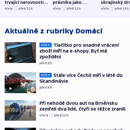
trvající nerovnosti i
právníka jako
ukrajinský dr
společenskou
ministra
explodoval k
včera
před 12
h
včera
před 13
h
včera
před 14
h
atmosféru
spravedlnosti
od plynovod
Aktuálně z rubriky
Domácí
Tlačítko pro snadné vrácení
VIDEO
zboží míří na e-shopy. Byť má
zpoždění
před 2
h
Stále více Čechů míří v létě do
VIDEO
Skandinávie
před 3
h
Při nehodě dvou aut na Brněnsku
zemřeli dva lidé, čtyři se těžce zranili
včera
před 11
h