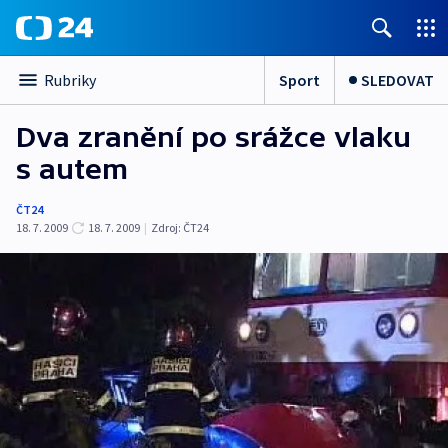
Sport
SLEDOVAT
Rubriky
Dva zranění po srážce vlaku
s autem
ČT24
18. 7. 2009
18. 7. 2009
|
Zdroj:
ČT24