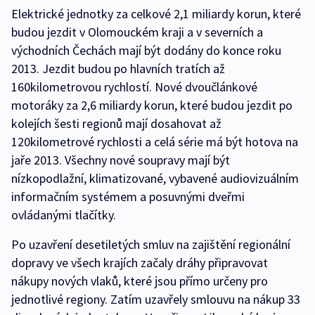
Elektrické jednotky za celkové 2,1 miliardy korun, které
budou jezdit v Olomouckém kraji a v severních a
východních Čechách mají být dodány do konce roku
2013. Jezdit budou po hlavních tratích až
160kilometrovou rychlostí. Nové dvoučlánkové
motoráky za 2,6 miliardy korun, které budou jezdit po
kolejích šesti regionů mají dosahovat až
120kilometrové rychlosti a celá série má být hotova na
jaře 2013. Všechny nové soupravy mají být
nízkopodlažní, klimatizované, vybavené audiovizuálním
informačním systémem a posuvnými dveřmi
ovládanými tlačítky.
Po uzavření desetiletých smluv na zajištění regionální
dopravy ve všech krajích začaly dráhy připravovat
nákupy nových vlaků, které jsou přímo určeny pro
jednotlivé regiony. Zatím uzavřely smlouvu na nákup 33