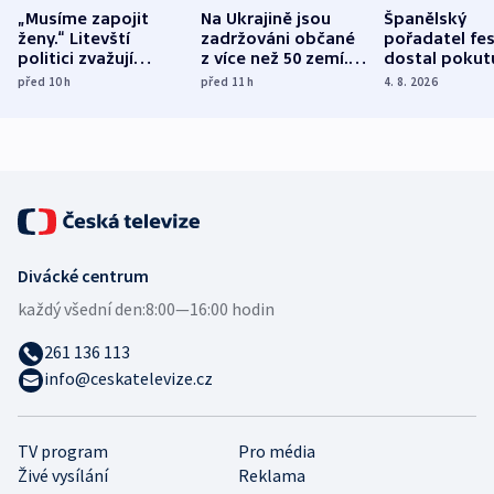
„Musíme zapojit
Na Ukrajině jsou
Španělský
ženy.“ Litevští
zadržováni občané
pořadatel fes
politici zvažují
z více než 50 zemí.
dostal pokut
dohodu o
Bojovali na straně
nekalé prakti
před 10
h
před 11
h
4. 8. 2026
demografii
Ruska
Divácké centrum
každý všední den:
8:00—16:00 hodin
261 136 113
info@ceskatelevize.cz
TV program
Pro média
Živé vysílání
Reklama