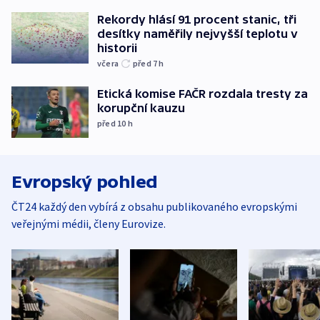
Rekordy hlásí 91 procent stanic, tři
desítky naměřily nejvyšší teplotu v
historii
včera
před 7
h
Etická komise FAČR rozdala tresty za
korupční kauzu
před 10
h
Evropský pohled
ČT24 každý den vybírá z obsahu publikovaného evropskými
veřejnými médii, členy Eurovize.