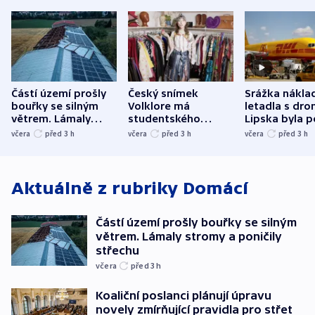
Částí území prošly
Český snímek
Srážka nákla
bouřky se silným
Volklore má
letadla s dr
větrem. Lámaly
studentského
Lipska byla p
stromy a poničily
Oscara, zabojuje o
německého mi
včera
před 3
h
včera
před 3
h
včera
před 3
h
střechu
cenu za krátký film
hybridní útok
Aktuálně z rubriky
Domácí
Částí území prošly bouřky se silným
větrem. Lámaly stromy a poničily
střechu
včera
před 3
h
Koaliční poslanci plánují úpravu
novely zmírňující pravidla pro střet