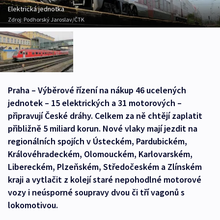
Elektrická jednotka
Zdroj:
Podhorský Jaroslav/ČTK
Praha – Výběrové řízení na nákup 46 ucelených
jednotek – 15 elektrických a 31 motorových –
připravují České dráhy. Celkem za ně chtějí zaplatit
přibližně 5 miliard korun. Nové vlaky mají jezdit na
regionálních spojích v Ústeckém, Pardubickém,
Královéhradeckém, Olomouckém, Karlovarském,
Libereckém, Plzeňském, Středočeském a Zlínském
kraji a vytlačit z kolejí staré nepohodlné motorové
vozy i neúsporné soupravy dvou či tří vagonů s
lokomotivou.