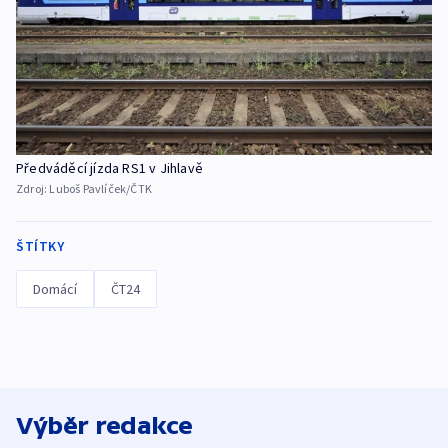
Předváděcí jízda RS1 v Jihlavě
Zdroj:
Luboš Pavlíček/ČTK
ŠTÍTKY
Domácí
ČT24
Výběr redakce