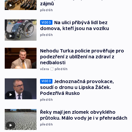
zájmů
před 6
h
Na ulici přibývá lidí bez
VIDEO
domova, kteří jsou na vozíku
před 6
h
Nehodu Turka policie prověřuje pro
podezření z ublížení na zdraví z
nedbalosti
včera
před 6
h
Jednoznačná provokace,
VIDEO
soudí o dronu u Lipska Žáček.
Podezřívá Rusko
před 6
h
Řeky mají jen zlomek obvyklého
průtoku. Málo vody je i v přehradách
před 6
h