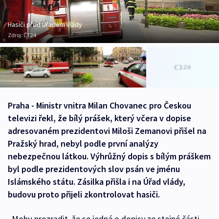
Hasiči před Úřadem vlády
Zdroj:
ČT24
Praha - Ministr vnitra Milan Chovanec pro Českou
televizi řekl, že bílý prášek, který včera v dopise
adresovaném prezidentovi Miloši Zemanovi přišel na
Pražský hrad, nebyl podle první analýzy
nebezpečnou látkou. Výhrůžný dopis s bílým práškem
byl podle prezidentových slov psán ve jménu
Islámského státu. Zásilka přišla i na Úřad vlády,
budovu proto přijeli zkontrolovat hasiči.
„Mohu prozradit, že se jedná o dopisy ze stejné části