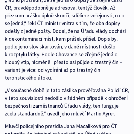
ČR, pravděpodobně je adresoval tentýž člověk. Až
přezkum prášku úplně skončí, sdělíme veřejnosti, o co
se jedná,“ řekl ČT ministr vnitra s tím, že oba dopisy
odešly z jedné pošty. Dodal, že na Úřadu vlády dochází
k dekontaminaci míst, kam prášek přišel. Dopis byl
podle jeho slov skartován, v dané místnosti došlo
k rozptylu látky. Podle Chovance se zřejmě jedná o
hloupý vtip, nicméně i přesto asi půjde o trestný čin –
variant je více: od vydírání až po trestný čin
teroristického útoku.
„V současné době je tato zásilka prověřována Policií ČR,
v této souvislosti nedošlo v žádném případě k ohrožení
bezpečnosti zaměstnanců Úřadu vlády, ten funguje
zcela standardně,“ uvedl jeho mluvčí Martin Ayrer.
Mluvčí policejního prezidia Jana Macalíková pro ČT
potvrdila, že kriminalisté zajistili na Úřadu vlády