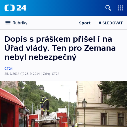
Sport
SLEDOVAT
Rubriky
Dopis s práškem přišel i na
Úřad vlády. Ten pro Zemana
nebyl nebezpečný
ČT24
25. 9. 2014
25. 9. 2014
|
Zdroj:
ČT24