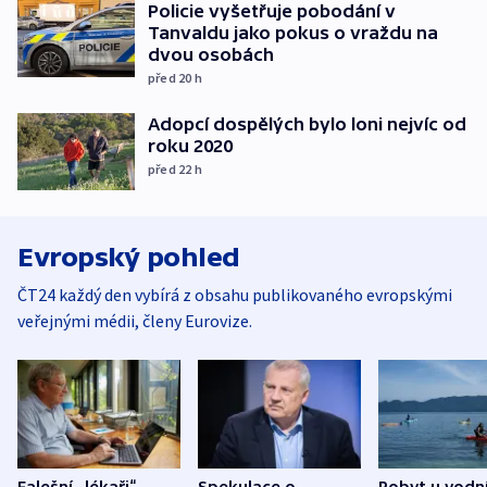
Policie vyšetřuje pobodání v
Tanvaldu jako pokus o vraždu na
dvou osobách
před 20
h
Adopcí dospělých bylo loni nejvíc od
roku 2020
před 22
h
Evropský pohled
ČT24 každý den vybírá z obsahu publikovaného evropskými
veřejnými médii, členy Eurovize.
Falešní „lékaři“
Spekulace o
Pobyt u vodn