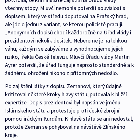
všechny stopy. Mluvčí nemohla potvrdit souvislost s
dopisem, který ve středu doputoval na Pražský hrad,
ale jde o jednu z variant, se kterou policisté pracují.
„Anonymních dopisů chodí každoročně na Úřad vlády i
prezidentovi několik desítek. Nebereme je na lehkou
váhu, každým se zabýváme a vyhodnocujeme jejich
riziko,“ řekla České televizi. Mluvčí Úřadu vlády Martin
Ayrer potvrdil, že úřad funguje naprosto standardně a k
žádnému ohrožení nikoho z přítomných nedošlo.
Po zajištění látky z dopisu Zemanovi, který údajně
kritizoval některé kroky hlavy státu, putovala k bližší
expertíze. Dopis prezidentovi byl napsán ve jménu
Islámského státu a protestuje proti české zbrojní
pomoci iráckým Kurdům. K hlavě státu se ani nedostal,
protože Zeman se pohyboval na návštěvě Zlínského
kraje.