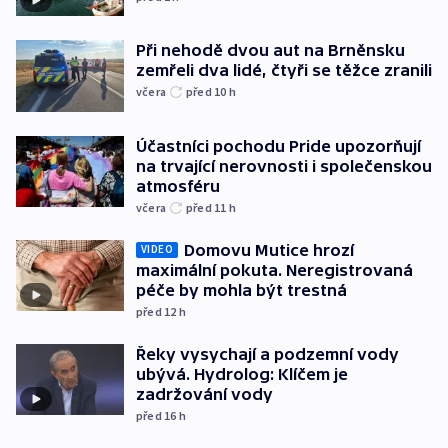
Při nehodě dvou aut na Brněnsku
zemřeli dva lidé, čtyři se těžce zranili
včera
před 10
h
Účastníci pochodu Pride upozorňují
na trvající nerovnosti i společenskou
atmosféru
včera
před 11
h
Domovu Mutice hrozí
VIDEO
maximální pokuta. Neregistrovaná
péče by mohla být trestná
před 12
h
Řeky vysychají a podzemní vody
ubývá. Hydrolog: Klíčem je
zadržování vody
před 16
h