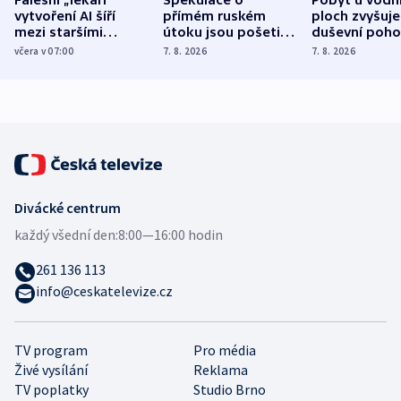
vytvoření AI šíří
přímém ruském
ploch zvyšuje
mezi staršími
útoku jsou pošetilé,
duševní poho
Poláky nebezpečné
míní estonský
ukázala
včera v 07:00
7. 8. 2026
7. 8. 2026
zdravotní rady
bezpečnostní
mezinárodní 
expert
Divácké centrum
každý všední den:
8:00—16:00 hodin
261 136 113
info@ceskatelevize.cz
TV program
Pro média
Živé vysílání
Reklama
TV poplatky
Studio Brno