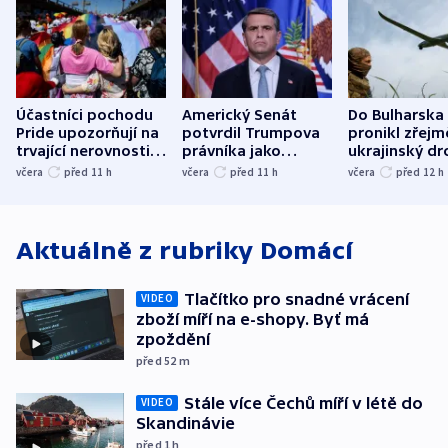
Účastníci pochodu
Americký Senát
Do Bulharska
Pride upozorňují na
potvrdil Trumpova
pronikl zřejm
trvající nerovnosti i
právníka jako
ukrajinský dr
společenskou
ministra
explodoval k
včera
před 11
h
včera
před 11
h
včera
před 12
h
atmosféru
spravedlnosti
od plynovod
Aktuálně z rubriky
Domácí
Tlačítko pro snadné vrácení
VIDEO
zboží míří na e-shopy. Byť má
zpoždění
před 52
m
Stále více Čechů míří v létě do
VIDEO
Skandinávie
před 1
h