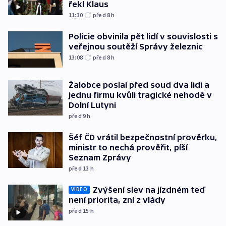
řekl Klaus
11:30
před 8
h
Policie obvinila pět lidí v souvislosti s
veřejnou soutěží Správy železnic
13:08
před 8
h
Žalobce poslal před soud dva lidi a
jednu firmu kvůli tragické nehodě v
Dolní Lutyni
před 9
h
Šéf ČD vrátil bezpečnostní prověrku,
ministr to nechá prověřit, píší
Seznam Zprávy
před 13
h
Zvýšení slev na jízdném teď
VIDEO
není priorita, zní z vlády
před 15
h