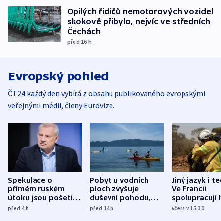
Opilých řidičů nemotorových vozidel
skokově přibylo, nejvíc ve středních
Čechách
před 16
h
Evropský pohled
ČT24 každý den vybírá z obsahu publikovaného evropskými
veřejnými médii, členy Eurovize.
Spekulace o
Pobyt u vodních
Jiný jazyk i t
přímém ruském
ploch zvyšuje
Ve Francii
útoku jsou pošetilé,
duševní pohodu,
spolupracují h
míní estonský
ukázala
různých zemí
před 4
h
před 14
h
včera v 15:30
bezpečnostní
mezinárodní studie