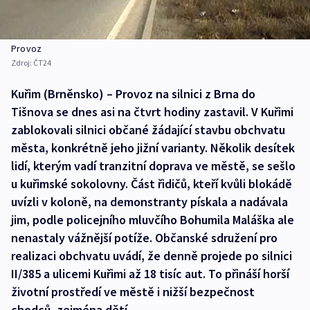
Provoz
Zdroj:
ČT24
Kuřim (Brněnsko) – Provoz na silnici z Brna do
Tišnova se dnes asi na čtvrt hodiny zastavil. V Kuřimi
zablokovali silnici občané žádající stavbu obchvatu
města, konkrétně jeho jižní varianty. Několik desítek
lidí, kterým vadí tranzitní doprava ve městě, se sešlo
u kuřimské sokolovny. Část řidičů, kteří kvůli blokádě
uvízli v koloně, na demonstranty pískala a nadávala
jim, podle policejního mluvčího Bohumila Maláška ale
nenastaly vážnější potíže. Občanské sdružení pro
realizaci obchvatu uvádí, že denně projede po silnici
II/385 a ulicemi Kuřimi až 18 tisíc aut. To přináší horší
životní prostředí ve městě i nižší bezpečnost
chodců, zejména dětí.