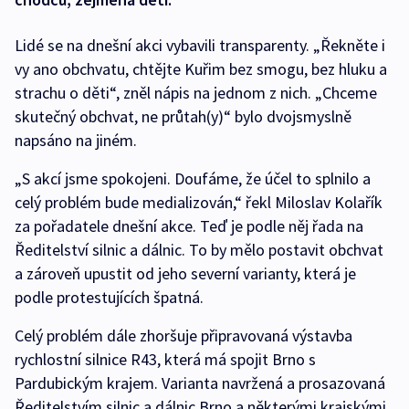
Lidé se na dnešní akci vybavili transparenty. „Řekněte i
vy ano obchvatu, chtějte Kuřim bez smogu, bez hluku a
strachu o děti“, zněl nápis na jednom z nich. „Chceme
skutečný obchvat, ne průtah(y)“ bylo dvojsmyslně
napsáno na jiném.
„S akcí jsme spokojeni. Doufáme, že účel to splnilo a
celý problém bude medializován,“ řekl Miloslav Kolařík
za pořadatele dnešní akce. Teď je podle něj řada na
Ředitelství silnic a dálnic. To by mělo postavit obchvat
a zároveň upustit od jeho severní varianty, která je
podle protestujících špatná.
Celý problém dále zhoršuje připravovaná výstavba
rychlostní silnice R43, která má spojit Brno s
Pardubickým krajem. Varianta navržená a prosazovaná
Ředitelstvím silnic a dálnic Brno a některými krajskými