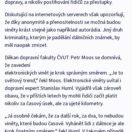
dopravy, a nikoliv postihování řidičů za přestupky.
Diskutující na internetových serverech však upozorňují,
že díky anonymitě a přenositelnosti se možná budou
viněty krást stejně jako například autorádia. Jiný druh
kriminality, kterým je padělání dálničních známek, by
měl naopak zmizet.
Děkan dopravní fakulty ČVUT Petr Moos se domnívá,
že zavedení
elektronických vinět je krok správným směrem. „Je to
světový trend,“ řekl Moos. Elektronické viněty uvítal i
dopravní expert Stanislav Huml. Vyjádřil však zároveň
obavu, že v příštích letech by mohli řidiči začít platit
nikoliv za časový úsek, ale za ujeté kilometry.
„Já osobně čekám, že za další rok, za dva, to nebudou
viněty, které budou časové. Vyhánět lidi z dálnice je ale
krok špatným směrem,“ řekl Huml. V takovém případě