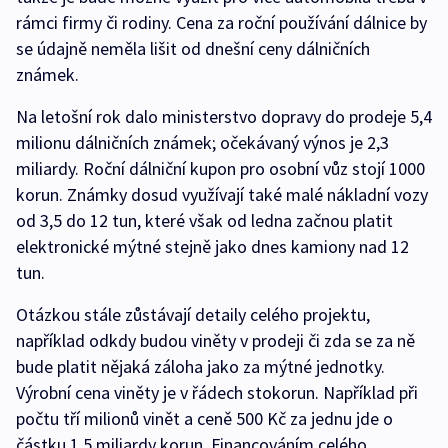
rámci firmy či rodiny. Cena za roční používání dálnice by
se údajně neměla lišit od dnešní ceny dálničních
známek.
Na letošní rok dalo ministerstvo dopravy do prodeje 5,4
milionu dálničních známek; očekávaný výnos je 2,3
miliardy. Roční dálniční kupon pro osobní vůz stojí 1000
korun. Známky dosud využívají také malé nákladní vozy
od 3,5 do 12 tun, které však od ledna začnou platit
elektronické mýtné stejně jako dnes kamiony nad 12
tun.
Otázkou stále zůstávají detaily celého projektu,
například odkdy budou viněty v prodeji či zda se za ně
bude platit nějaká záloha jako za mýtné jednotky.
Výrobní cena viněty je v řádech stokorun. Například při
počtu tří milionů vinět a ceně 500 Kč za jednu jde o
částku 1,5 miliardy korun. Financováním celého