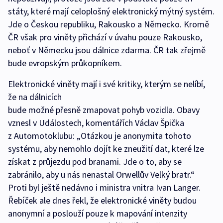
státy, které mají celoplošný elektronický mýtný systém.
Jde o Českou republiku, Rakousko a Německo. Kromě
ČR však pro viněty přichází v úvahu pouze Rakousko,
neboť v Německu jsou dálnice zdarma. ČR tak zřejmě
bude evropským průkopníkem.
Elektronické viněty mají i své kritiky, kterým se nelíbí,
že na dálnicích
bude možné přesně zmapovat pohyb vozidla. Obavy
vznesl v Událostech, komentářích Václav Špička
z Automotoklubu: „Otázkou je anonymita tohoto
systému, aby nemohlo dojít ke zneužití dat, které lze
získat z průjezdu pod branami. Jde o to, aby se
zabránilo, aby u nás nenastal Orwellův Velký bratr.“
Proti byl ještě nedávno i ministra vnitra Ivan Langer.
Řebíček ale dnes řekl, že elektronické viněty budou
anonymní a poslouží pouze k mapování intenzity