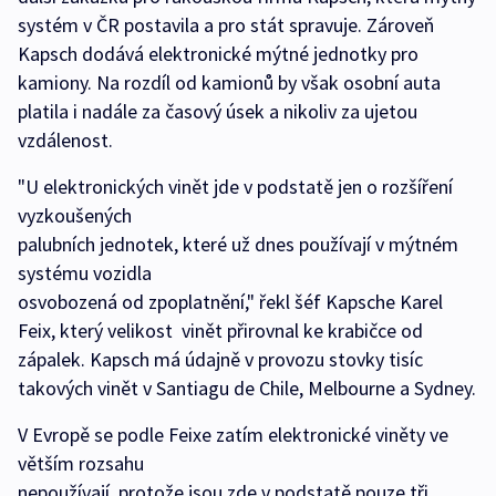
systém v ČR postavila a pro stát spravuje. Zároveň
Kapsch dodává elektronické mýtné jednotky pro
kamiony. Na rozdíl od kamionů by však osobní auta
platila i nadále za časový úsek a nikoliv za ujetou
vzdálenost.
"U elektronických vinět jde v podstatě jen o rozšíření
vyzkoušených
palubních jednotek, které už dnes používají v mýtném
systému vozidla
osvobozená od zpoplatnění," řekl šéf Kapsche Karel
Feix, který velikost vinět přirovnal ke krabičce od
zápalek. Kapsch má údajně v provozu stovky tisíc
takových vinět v Santiagu de Chile, Melbourne a Sydney.
V Evropě se podle Feixe zatím elektronické viněty ve
větším rozsahu
nepoužívají, protože jsou zde v podstatě pouze tři