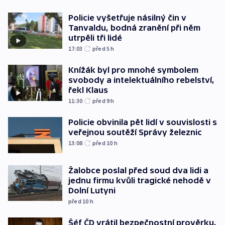
Policie vyšetřuje násilný čin v
Tanvaldu, bodná zranění při něm
utrpěli tři lidé
17:03
před 5
h
Knížák byl pro mnohé symbolem
svobody a intelektuálního rebelství,
řekl Klaus
11:30
před 9
h
Policie obvinila pět lidí v souvislosti s
veřejnou soutěží Správy železnic
13:08
před 10
h
Žalobce poslal před soud dva lidi a
jednu firmu kvůli tragické nehodě v
Dolní Lutyni
před 10
h
Šéf ČD vrátil bezpečnostní prověrku,