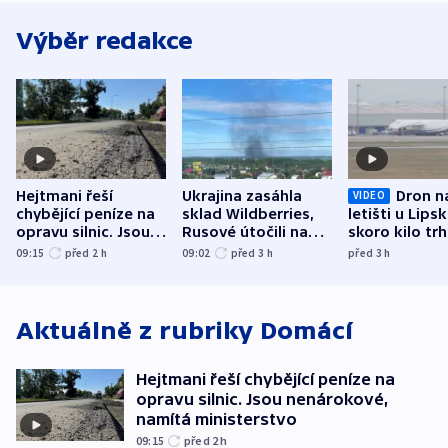
Výběr redakce
Hejtmani řeší
Ukrajina zasáhla
Dron n
VIDEO
chybějící peníze na
sklad Wildberries,
letišti u Lips
opravu silnic. Jsou
Rusové útočili na
skoro kilo trh
nenárokové, namítá
trh, hasiče či
indicie ukazuj
09:15
před 2
h
09:02
před 3
h
před 3
h
ministerstvo
stadion
Rusko
Aktuálně z rubriky
Domácí
Hejtmani řeší chybějící peníze na
opravu silnic. Jsou nenárokové,
namítá ministerstvo
09:15
před 2
h