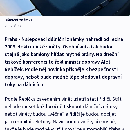
Dálniční známka
Zdroj:
ČT24
Praha - Nalepovací dálniční známky nahradí od ledna
2009 elektronické viněty. Osobní auta tak budou
stejně jako kamiony hlídat mýtné brány. Na dnešní
tiskové konferenci to řekl ministr dopravy Aleš
Řebíček. Podle něj novinka přispěje k bezpečnosti
dopravy, neboť bude možné lépe sledovat dopravní
toky na dálnicích.
Podle Řebíčka zavedením vinět ušetří stát i řidiči. Stát
nebude muset každoročně tisknout dálniční známky,
neboť viněty budou „věčné“ a řidiči je budou dobíjet
jako mobilní telefony. Navíc budou viněty přenosné,
takže je bude možné využít pro více automobilů třeba v