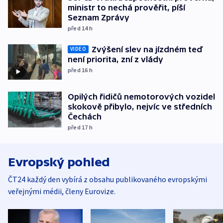
ministr to nechá prověřit, píší
Seznam Zprávy
před 14
h
Zvýšení slev na jízdném teď
VIDEO
není priorita, zní z vlády
před 16
h
Opilých řidičů nemotorových vozidel
skokově přibylo, nejvíc ve středních
Čechách
před 17
h
Evropský pohled
ČT24 každý den vybírá z obsahu publikovaného evropskými
veřejnými médii, členy Eurovize.