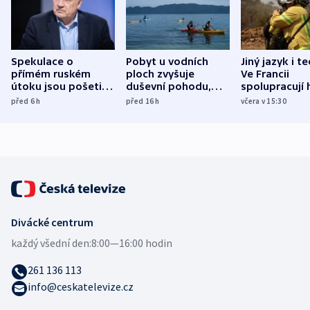
Spekulace o
Pobyt u vodních
Jiný jazyk i t
přímém ruském
ploch zvyšuje
Ve Francii
útoku jsou pošetilé,
duševní pohodu,
spolupracují h
míní estonský
ukázala
různých zemí
před 6
h
před 16
h
včera v 15:30
bezpečnostní
mezinárodní studie
expert
Divácké centrum
každý všední den:
8:00—16:00 hodin
261 136 113
info@ceskatelevize.cz