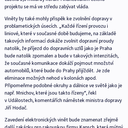
projektu se má ve středu zabývat vláda.
Viněty by také mohly přispěk ke zvolnění dopravy v
problametických úsecích. „Každé řízení provozu i
liniové, které v současné době budujeme, na základě
takových informací dokáže zvolnit dopravní proudy
natolik, že příjezd do dopravních uzlů jako je Praha
bude natolik zpomalen a bude v takových intenzitách,
že současné komunikace dokáží pojmout množství
automobilů, které bude do Prahy přijíždět. Je zde
eliminace možných nehod v kolonách apod.
Připomeňme podobné okruhy a dálnice ve světě jako je
např. Mnichov, které jsou takto řízeny“, řekl
v Událostech, komentářích náměstek ministra dopravy
Jiří Hodač.
Zavedení elektronických vinět bude znamenat zřejmě
další zakázku pro rakouskou firmu Kapsch, která mýtný