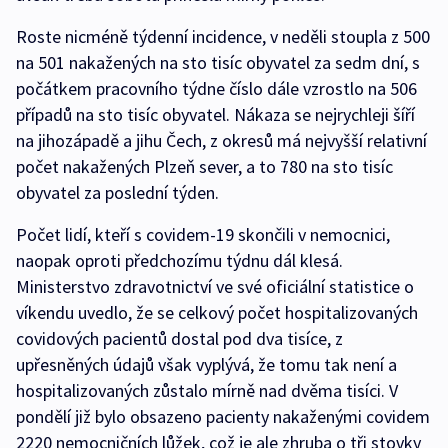
Roste nicméně týdenní incidence, v neděli stoupla z 500
na 501 nakažených na sto tisíc obyvatel za sedm dní, s
počátkem pracovního týdne číslo dále vzrostlo na 506
případů na sto tisíc obyvatel. Nákaza se nejrychleji šíří
na jihozápadě a jihu Čech, z okresů má nejvyšší relativní
počet nakažených Plzeň sever, a to 780 na sto tisíc
obyvatel za poslední týden.
Počet lidí, kteří s covidem-19 skončili v nemocnici,
naopak oproti předchozímu týdnu dál klesá.
Ministerstvo zdravotnictví ve své oficiální statistice o
víkendu uvedlo, že se celkový počet hospitalizovaných
covidových pacientů dostal pod dva tisíce, z
upřesněných údajů však vyplývá, že tomu tak není a
hospitalizovaných zůstalo mírně nad dvěma tisíci. V
pondělí již bylo obsazeno pacienty nakaženými covidem
2220 nemocničních lůžek, což je ale zhruba o tři stovky