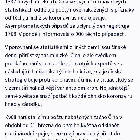
1337 nových infekcích. Čína ve svých koronavirových
statistikách odděluje počty nově nakažených s příznaky
od těch, u nichž se koronavirus neprojevuje.
Asymptomatických případů za uplynulý den registruje
1768. V pondělí informovala o 906 těchto případech.
V porovnání se statistikami z jiných zemí jsou čínské
denní přírůstky zatím nízké. Čína je ale svědkem
prudkého nárůstu a podle zdravotních expertů se v
následujících několika týdnech ukáže, zda je čínská
strategie boje proti koronaviru účinná i v situaci, kdy se
v zemi šíří nakažlivější varianta omikron. Nejlidnatější
země světa se snaží potlačit každé ohnisko koronaviru
hned v zárodku.
Kvůli narůstajícímu počtu nakažených začne Čína v
období od 21. března do prvního května odklánět
mezinárodní spoje, které mají pravidelný přílet do