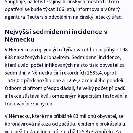
Šanghaje, na letiště v jiných čínských městech. Toto
opatření se bude týkat 106 letů, informovala v úterý
agentura Reuters s odvoláním na čínský letecký úřad.
Nejvyšší sedmidenní incidence v
Německu
V Německu za uplynulých čtyřiadvacet hodin přibylo 198
888 nakažených koronavirem. Sedmidenní incidence,
která uvádí počet infikovaných na sto tisíc obyvatel za
sedm dní, v Německu činí rekordních 1585,4, oproti
1543,0 z předchozího dne a 1259,2 z minulého pondělí.
Odborníci přitom předpokládají, že velký počet případů
infekce zůstává kvůli omezeným kapacitám testování a
trasování nezachycen.
V Německu, které má přibližně 83 milionů obyvatel, se
koronavirová nákaza od začátku epidemie prokázala u
více než 17,4 milionu lidí, z nichž 125 873 zemřelo. Za