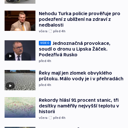
Nehodu Turka policie prověřuje pro
podezření z ublížení na zdraví z
nedbalosti
včera
před 4
h
Jednoznačná provokace,
VIDEO
soudí o dronu u Lipska Žáček.
Podezřívá Rusko
před 4
h
Řeky mají jen zlomek obvyklého
průtoku. Málo vody je i v přehradách
před 4
h
Rekordy hlásí 91 procent stanic, tři
desítky naměřily nejvyšší teplotu v
historii
včera
před 4
h