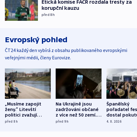
Etická komise FAČR rozdala tresty za
korupční kauzu
před 8
h
Evropský pohled
ČT24 každý den vybírá z obsahu publikovaného evropskými
veřejnými médii, členy Eurovize.
„Musíme zapojit
Na Ukrajině jsou
Španělský
ženy.“ Litevští
zadržováni občané
pořadatel fes
politici zvažují
z více než 50 zemí.
dostal pokut
dohodu o
Bojovali na straně
nekalé prakti
před 8
h
před 9
h
4. 8. 2026
demografii
Ruska