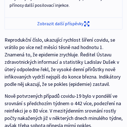
přínosy další posilovací injekce.
Zobrazit další příspěvky
Reprodukční číslo, ukazující rychlost šíření covidu, se
vrátilo po více než měsíci těsně nad hodnotu 1.
Znamená to, že epidemie zrychluje. Ředitel Ústavu
zdravotnických informací a statistiky Ladislav Dušek v
úterý odpoledne řekl, že vysoké denní přírůstky nově
infikovaných vydrží nejspíš do konce března. Indikátory
podle něj ukazují, že se pokles (epidemie) zastavil.
Nově potvrzených případů covidu-19 bylo v pondělí ve
srovnání s předchozím týdnem o 442 více, podezření na
reinfekci je o 80 více. V mezitýdenním srovnání rostly
počty nakažených již v některých dnech minulého týdne,
avšak třeba sobota přinesla mírný pokles.