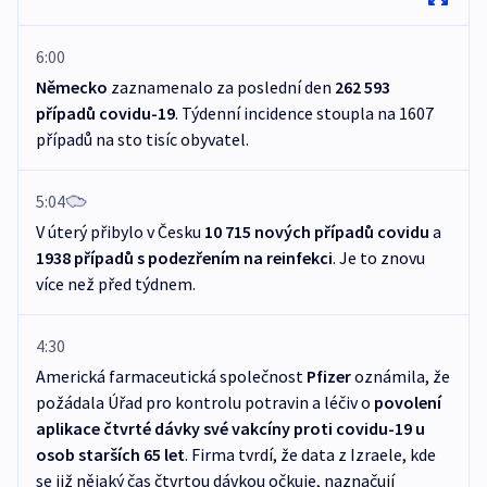
6:00
Německo
zaznamenalo za poslední den
262 593
případů covidu-19
. Týdenní incidence stoupla na 1607
případů na sto tisíc obyvatel.
5:04
V úterý přibylo v Česku
10 715 nových případů covidu
a
1938 případů s podezřením na reinfekci
. Je to znovu
více než před týdnem.
4:30
Americká farmaceutická společnost
Pfizer
oznámila, že
požádala Úřad pro kontrolu potravin a léčiv o
povolení
aplikace čtvrté dávky své vakcíny proti covidu-19 u
osob starších 65 let
. Firma tvrdí, že data z Izraele, kde
se již nějaký čas čtvrtou dávkou očkuje, naznačují