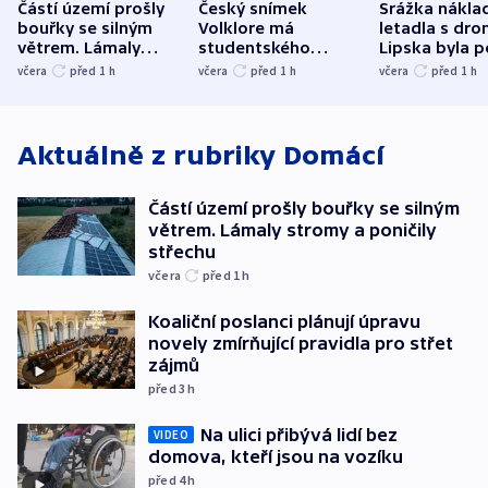
Částí území prošly
Český snímek
Srážka nákla
bouřky se silným
Volklore má
letadla s dr
větrem. Lámaly
studentského
Lipska byla p
stromy a poničily
Oscara, zabojuje o
německého mi
včera
před 1
h
včera
před 1
h
včera
před 1
h
střechu
cenu za krátký film
hybridní útok
Aktuálně z rubriky
Domácí
Částí území prošly bouřky se silným
větrem. Lámaly stromy a poničily
střechu
včera
před 1
h
Koaliční poslanci plánují úpravu
novely zmírňující pravidla pro střet
zájmů
před 3
h
Na ulici přibývá lidí bez
VIDEO
domova, kteří jsou na vozíku
před 4
h