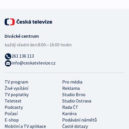
Divácké centrum
každý všední den:
8:00—16:00 hodin
261 136 113
info@ceskatelevize.cz
TV program
Pro média
Živé vysílání
Reklama
TV poplatky
Studio Brno
Teletext
Studio Ostrava
Podcasty
Rada ČT
Počasí
Kariéra
E-shop
Podávání námětů
Mobilní a TV aplikace
Časté dotazy