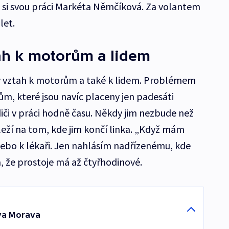
 si svou práci Markéta Němčíková. Za volantem
let.
ah k motorům a lidem
ý vztah k motorům a také k lidem. Problémem
jům, které jsou navíc placeny jen padesáti
diči v práci hodně času. Někdy jim nezbude než
leží na tom, kde jim končí linka. „Když mám
nebo k lékaři. Jen nahlásím nadřízenému, kde
a, že prostoje má až čtyřhodinové.
iva Morava