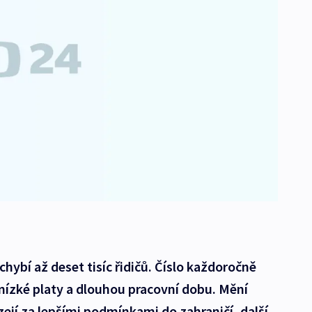
ybí až deset tisíc řidičů. Číslo každoročně
a nízké platy a dlouhou pracovní dobu. Mění
ejí za lepšími podmínkami do zahraničí, další