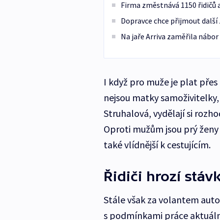
Firma změstnává 1150 řidičů a
Dopravce chce přijmout další 
Na jaře Arriva zaměřila nábor 
I když pro muže je plat přes
nejsou matky samoživitelky, 
Struhalová, vydělají si roz
Oproti mužům jsou prý ženy z
také vlídnější k cestujícím.
Řidiči hrozí stá
Stále však za volantem auto
s podmínkami práce aktuáln