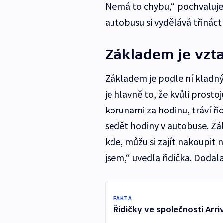
Nemá to chybu,“ pochvaluje
autobusu si vydělává třináct 
Základem je vzt
Základem je podle ní kladn
je hlavně to, že kvůli prosto
korunami za hodinu, tráví ři
sedět hodiny v autobuse. Zá
kde, můžu si zajít nakoupit 
jsem,“ uvedla řidička. Dodal
FAKTA
Řidičky ve společnosti Arr