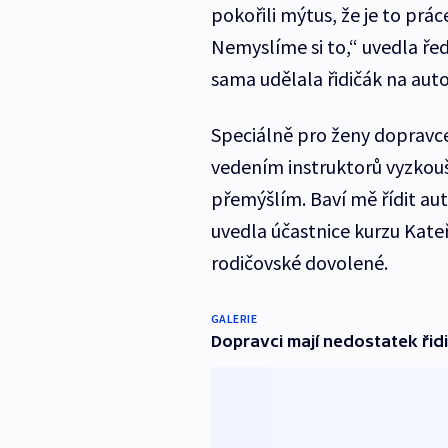
pokořili mýtus, že je to prá
Nemyslíme si to,“ uvedla řed
sama udělala řidičák na aut
Speciálně pro ženy dopravce
vedením instruktorů vyzkouše
přemýšlím. Baví mě řídit auto
uvedla účastnice kurzu Kateř
rodičovské dovolené.
GALERIE
Dopravci mají nedostatek řid