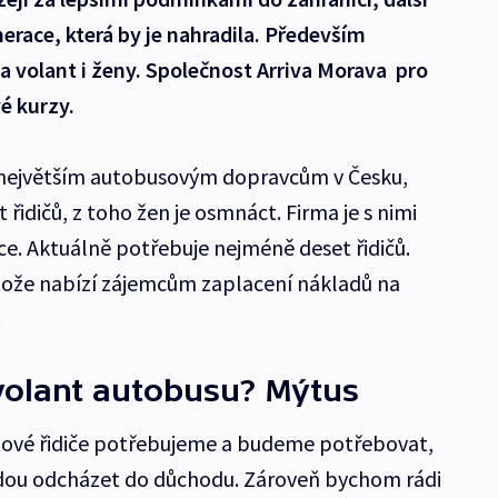
race, která by je nahradila. Především
za volant i ženy. Společnost Arriva Morava pro
é kurzy.
k největším autobusovým dopravcům v Česku,
řidičů, z toho žen je osmnáct. Firma je s nimi
íce. Aktuálně potřebuje nejméně deset řidičů.
estože nabízí zájemcům zaplacení nákladů na
.
volant autobusu? Mýtus
nové řidiče potřebujeme a budeme potřebovat,
budou odcházet do důchodu. Zároveň bychom rádi