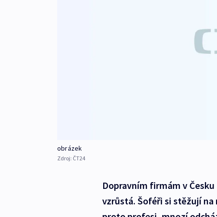
obrázek
Zdroj:
ČT24
Dopravním firmám v Česku ch
vzrůstá. Šoféři si stěžují n
proto profesi, mnozí odcház