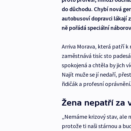
do důchodu. Chybí nová gene
autobusoví dopravci lákají 
ně pořádá speciální náborov
Arriva Morava, která patří 
zaměstnává tisíc sto padesát 
spokojená a chtěla by jich v
Najít muže se jí nedaří, př
řidičák a profesní oprávnění
Žena nepatří za 
„Nemáme krizový stav, ale 
protože ti naši stárnou a 