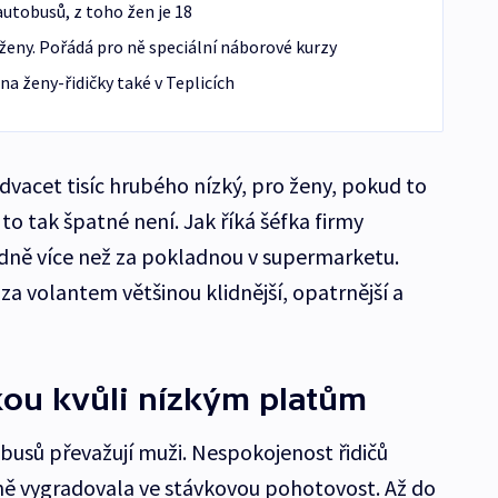
utobusů, z toho žen je 18
ženy. Pořádá pro ně speciální náborové kurzy
na ženy-řidičky také v Teplicích
 dvacet tisíc hrubého nízký, pro ženy, pokud to
to tak špatné není. Jak říká šéfka firmy
hodně více než za pokladnou v supermarketu.
a volantem většinou klidnější, opatrnější a
vkou kvůli nízkým platům
busů převažují muži. Nespokojenost řidičů
ě vygradovala ve stávkovou pohotovost. Až do