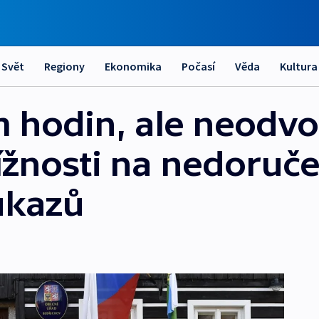
Svět
Regiony
Ekonomika
Počasí
Věda
Kultura
m hodin, ale neodvoli
ížnosti na nedoruče
ůkazů