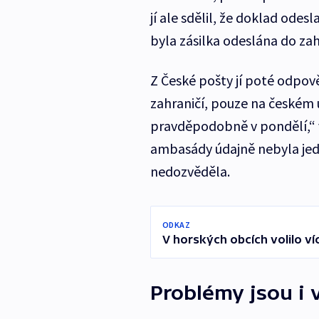
jí ale sdělil, že doklad odes
byla zásilka odeslána do zahr
Z České pošty jí poté odpově
zahraničí, pouze na českém 
pravděpodobně v pondělí,“ 
ambasády údajně nebyla jedin
nedozvěděla.
ODKAZ
V horských obcích volilo více
Problémy jsou i 