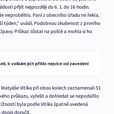
osti přijít nejpozději do 6. 1. do 16 hodin.
e neproběhlo. Paní z obecního úřadu mi řekla,
alší týden,“ uvádí. Podobnou zkušenost z prvního
Opavy. Průkaz zůstal na poště a mohla si ho
eli, k volbám jich přišlo nejvíce od zavedení
 Matyáše Vitíka při obou kolech zaznamenali 51
kého průkazu, vyřešit a dohledat se nepodařilo
stížností byla podle Vitíka špatně uvedená
dopis doručit.