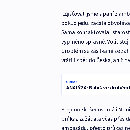
„Zjišťovali jsme s paní z amb
odkud jedu, začala obvolávat
Sama kontaktovala i starostu 
vyplněno správně. Volit ste
problém se zásilkami ze zahra
vrátili zpět do Česka, aniž by
ODKAZ
ANALÝZA: Babiš ve druhém k
Stejnou zkušenost má i Monik
průkaz zažádala včas přes d
ambasádu, přesto průkaz ned