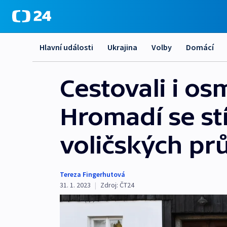
Hlavní události
Ukrajina
Volby
Domácí
Cestovali i os
Hromadí se st
voličských pr
Tereza Fingerhutová
31. 1. 2023
|
Zdroj:
ČT24