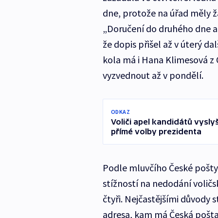
dne, protože na úřad měly žád
„Doručení do druhého dne al
že dopis přišel až v úterý d
kola má i Hana Klimesová z 
vyzvednout až v pondělí.
ODKAZ
Voliči apel kandidátů vyslyš
přímé volby prezidenta
Podle mluvčího České pošty
stížností na nedodání voličs
čtyři. Nejčastějšími důvody 
adresa, kam má Česká pošta 