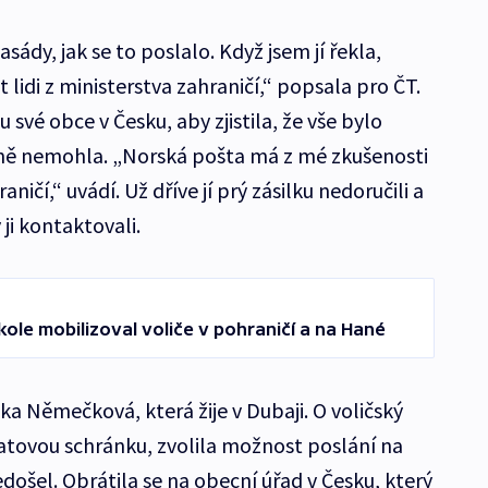
asády, jak se to poslalo. Když jsem jí řekla,
 lidi z ministerstva zahraničí,“ popsala pro ČT.
své obce v Česku, aby zjistila, že vše bylo
jně nemohla. „Norská pošta má z mé zkušenosti
ničí,“ uvádí. Už dříve jí prý zásilku nedoručili a
 ji kontaktovali.
ole mobilizoval voliče v pohraničí a na Hané
a Němečková, která žije v Dubaji. O voličský
atovou schránku, zvolila možnost poslání na
ošel. Obrátila se na obecní úřad v Česku, který