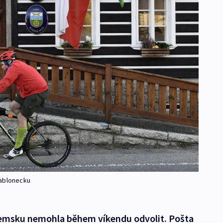
Jablonecku
tuzemsku nemohla během víkendu odvolit. Pošta