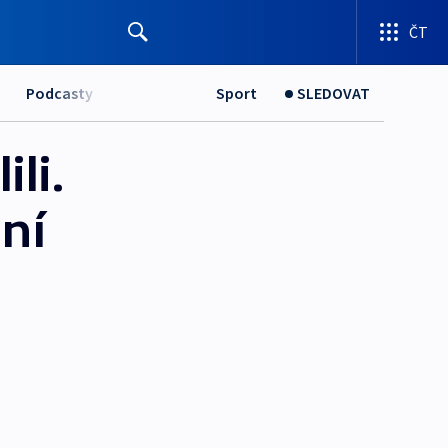
ČT
Podcasty
Sport
SLEDOVAT
li.
ní