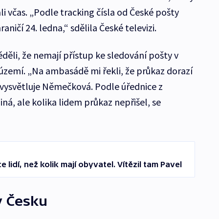
lali včas. „Podle tracking čísla od České pošty
aničí 24. ledna,“ sdělila České televizi.
děli, že nemají přístup ke sledování pošty v
území. „Na ambasádě mi řekli, že průkaz dorazí
vysvětluje Němečková. Podle úřednice z
á, ale kolika lidem průkaz nepřišel, se
 lidí, než kolik mají obyvatel. Vítězil tam Pavel
v Česku