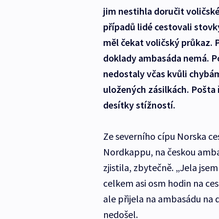
jim nestihla doručit voličsk
případů lidé cestovali stov
měl čekat voličský průkaz. Po
doklady ambasáda nemá. Po
nedostaly včas kvůli chyb
uložených zásilkách. Pošta 
desítky stížností.
Ze severního cípu Norska ces
Nordkappu, na českou ambas
zjistila, zbytečně. „Jela js
celkem asi osm hodin na cest
ale přijela na ambasádu na dr
nedošel.