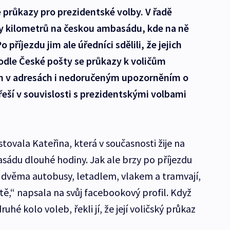
é průkazy pro prezidentské volby. V řadě
ky kilometrů na českou ambasádu, kde na ně
 příjezdu jim ale úředníci sdělili, že jejich
dle České pošty se průkazy k voličům
ám v adresách i nedoručeným upozorněním o
řeší v souvislosti s prezidentskými volbami
tovala Kateřina, která v současnosti žije na
ádu dlouhé hodiny. Jak ale brzy po příjezdu
em dvěma autobusy, letadlem, vlakem a tramvají,
ě,“ napsala na svůj facebookový profil. Když
uhé kolo voleb, řekli jí, že její voličský průkaz