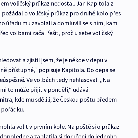
dem voličský průkaz nedostal. Jan Kapitola z
i požádal o voličský průkaz pro druhé kolo přes
o úřadu mu zavolali a domluvili se s ním, kam
řed volbami začal řešit, proč u sebe voličský
ledovat a zjistil jsem, že je někde v depu v
jně přístupné,“ popisuje Kapitola. Do depa se
 neúspěšně. Ve volbách tedy nehlasoval. „Na
mi to může přijít v pondělí,“ udává.
nitra, kde mu sdělili, že Českou poštu předem
v pořádku.
ohla volit v prvním kole. Na poště si o průkaz
 dopoledne a zaplatila si doručení do jednoho