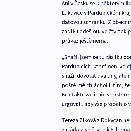
Ani v Česku se k některým li
Lukavice v Pardubickém kraj
datovou schránku. Z obecníh
zásilku odešlou. Ve čtvrtek p
průkaz ještě nemá.
„Snažil jsem se tu zásilku dos
Pardubicích, které není veře
snažil dovolat dva dny, ale
poště mě chlácholili tím, že 
Kontaktoval i ministerstvo v
urgovali, aby vše proběhlo 
Tereza Zíková z Rokycan nem
zažádala ve čtvrtek 5. ledna