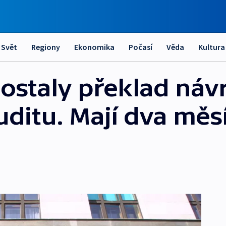
Svět
Regiony
Ekonomika
Počasí
Věda
Kultura
ostaly překlad náv
ditu. Mají dva měs