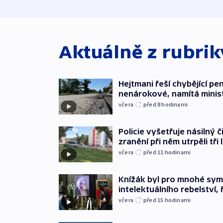
Aktuálně z rubri
Hejtmani řeší chybějící pen
nenárokové, namítá minis
včera
před 8
hodinami
Policie vyšetřuje násilný 
zranění při něm utrpěli tři 
včera
před 11
hodinami
Knížák byl pro mnohé sy
intelektuálního rebelství, 
včera
před 15
hodinami