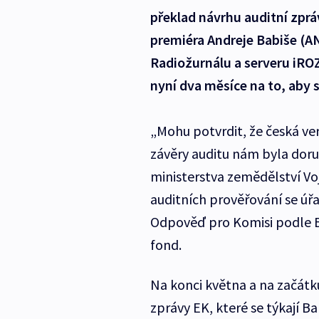
překlad návrhu auditní zprá
premiéra Andreje Babiše (A
Radiožurnálu a serveru iRO
nyní dva měsíce na to, aby s
„Mohu potvrdit, že česká v
závěry auditu nám byla doru
ministerstva zemědělství Voj
auditních prověřování se úř
Odpověď pro Komisi podle Bí
fond.
Na konci května a na začátk
zprávy EK, které se týkají B