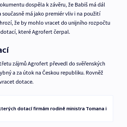
okumentu dospěla k závěru, že Babiš má dál
a současně má jako premiér vliv i na použití
hrozí, že by mohlo vracet do unijního rozpočtu
dotací, které Agrofert čerpal.
ací
střetu zájmů Agrofert převedl do svěřenských
hybný a za útok na Českou republiku. Rovněž
vracet dotace.
ěkterých dotací firmám rodině ministra Tomana i