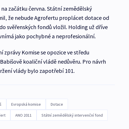
 na začátku června. Státní zemědělský
mil, že nebude Agrofertu proplácet dotace od
do svěřenských fondů vložil. Holding už dříve
 vnímá jako pochybné a neprofesionální.
ní zprávy Komise se opozice ve středu
 Babišově koaliční vládě nedůvěru. Pro návrh
ržení vlády bylo zapotřebí 101.
š
Evropská komise
Dotace
ert
ANO 2011
Státní zemědělský intervenční fond