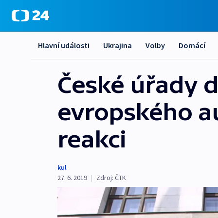
Hlavní události
Ukrajina
Volby
Domácí
České úřady d
evropského au
reakci
kul
27. 6. 2019
|
Zdroj:
ČTK