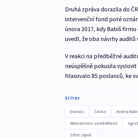
Druhá zpráva dorazila do ČR
intervenční fond poté ozná
února 2017, kdy Babiš firmu 
uvedl, že oba návrhy auditů
V reakci na předběžné audit
neúspěšně pokusila vyslovit
hlasovalo 85 poslanců, ke sv
ŠTÍTKY
Domácí
Česko
Andrej Babi
Ministerstvo zemědělství
Agrof
Střet zájmů