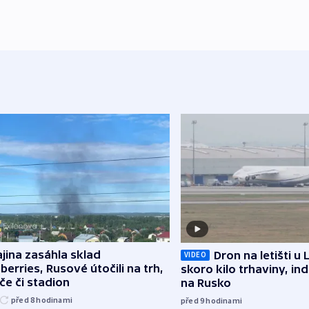
jina zasáhla sklad
Dron na letišti u 
VIDEO
berries, Rusové útočili na trh,
skoro kilo trhaviny, ind
če či stadion
na Rusko
před 8
hodinami
před 9
hodinami