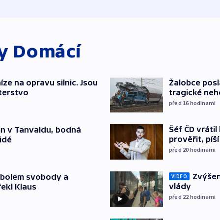
ky
Domácí
íze na opravu silnic. Jsou
Žalobce posla
terstvo
tragické neh
před 16
hodinami
Šéf ČD vráti
čin v Tanvaldu, bodná
prověřit, pí
lidé
před 20
hodinami
Zvýšení
mbolem svobody a
VIDEO
vlády
řekl Klaus
před 22
hodinami