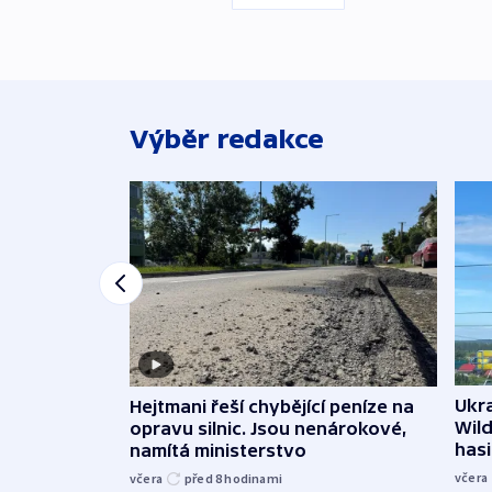
Výběr redakce
Ukra
Hejtmani řeší chybějící peníze na
Wild
opravu silnic. Jsou nenárokové,
hasi
namítá ministerstvo
včera
včera
před 8
hodinami