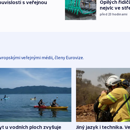
Opilých řidi
souvislosti s veřejnou
nejvíc ve st
před 23
hodinami
vropskými veřejnými médii, členy Eurovize.
Jiný jazyk i technika. Ve
t u vodních ploch zvyšuje