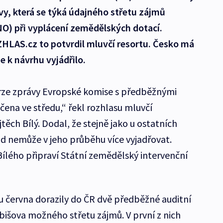
vy, která se týká údajného střetu zájmů
NO) při vyplácení zemědělských dotací.
ZHLAS.cz to potvrdil mluvčí resortu. Česko má
e k návrhu vyjádřilo.
erze zprávy Evropské komise s předběžnými
čena ve středu,“ řekl rozhlasu mluvčí
těch Bílý. Dodal, že stejně jako u ostatních
ad nemůže v jeho průběhu více vyjadřovat.
lého připraví Státní zemědělský intervenční
u června dorazily do ČR dvě předběžné auditní
abišova možného střetu zájmů. V první z nich