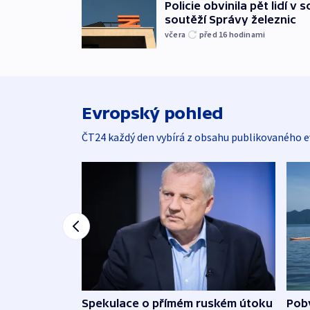
Policie obvinila pět lidí v 
soutěží Správy železnic
včera
před 16
hodinami
Evropský pohled
ČT24 každý den vybírá z obsahu publikovaného e
Spekulace o přímém ruském útoku
Poby