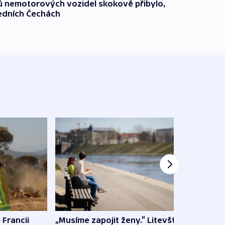
čů nemotorových vozidel skokově přibylo,
ředních Čechách
 Francii
„Musíme zapojit ženy.“ Litevští
Na Uk