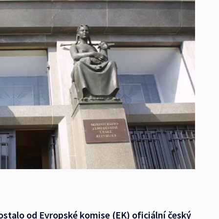
stalo od Evropské komise (EK) oficiální český