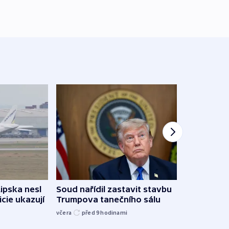
Lipska nesl
Soud nařídil zastavit stavbu
Žido
icie ukazují
Trumpova tanečního sálu
břehu
kriti
včera
před 9
hodinami
před 9