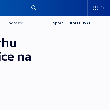
ČT
Podcasty
Sport
SLEDOVAT
rhu
íce na