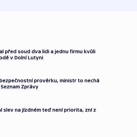
l před soud dva lidi a jednu firmu kvůli
odě v Dolní Lutyni
l bezpečnostní prověrku, ministr to nechá
ší Seznam Zprávy
 slev na jízdném teď není priorita, zní z