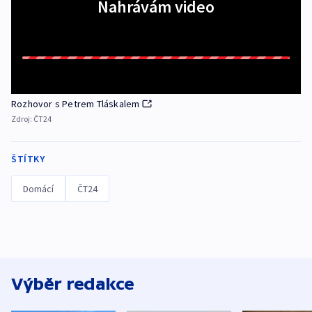
Nahrávám video
Rozhovor s Petrem Tláskalem
Zdroj:
ČT24
ŠTÍTKY
Domácí
ČT24
Výběr redakce