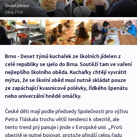
Školní jídelna
Zdroj:
ČT24
Brno - Deset týmů kuchařek ze školních jídelen z
celé republiky se sjelo do Brna. Soutěží tam ve vaření
nejlepšího školního oběda. Kuchařky chtějí vyvrátit
mýtus, že se školní oběd musí nutně skládat pouze
ze zapáchající kvasnicové polévky, řídkého špenátu
nebo univerzální hnědé omáčky.
České děti mají podle předsedy Společnosti pro výživu
Petra Tláskala trochu větší tendenci k obezitě, ale
tento trend prý panuje i jinde v Evropské unii. „Proti
obezitě je nutné bojovat, protože přináší celou řadu