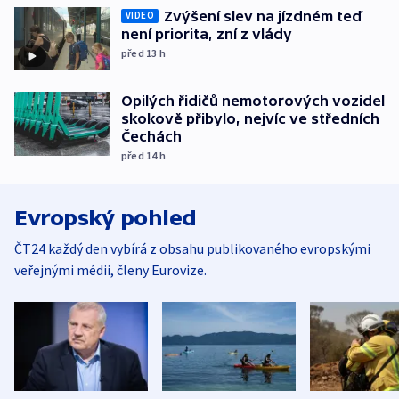
Zvýšení slev na jízdném teď
VIDEO
není priorita, zní z vlády
před 13
h
Opilých řidičů nemotorových vozidel
skokově přibylo, nejvíc ve středních
Čechách
před 14
h
Evropský pohled
ČT24 každý den vybírá z obsahu publikovaného evropskými
veřejnými médii, členy Eurovize.