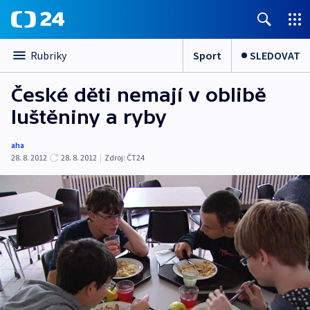
Sport
SLEDOVAT
Rubriky
České děti nemají v oblibě
luštěniny a ryby
aha
28. 8. 2012
28. 8. 2012
|
Zdroj:
ČT24