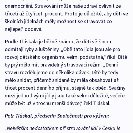
onemocnění. Stravování může naše zdraví ovlivnit ze
třiceti až čtyřiceti procent. Proto je důležité, aby děti ve
školních jídelnách měly možnost se stravovat co
nejlépe,“ dodává.
Podle Tláskala je běžně známo, že děti většinou
odmítají ryby a luštěniny. „Obě tato jídla jsou ale pro
rozvoj dětského organismu velmi podstatná,“ říká. Dítě
by prý mělo mít pravidelný stravovací režim. „Denní
stravu rozdělujeme do několika dávek. Dítě by tedy
mělo snídat, přičemž snídaně by měla obsahovat až
třicet procent denního příjmu, stejně tak oběd. Svačiny
mezi jednotlivými jídly jsou také velmi důležité, večeře
může být už v trochu menší dávce,“ řekl Tláskal.
Petr Tláskal, předseda Společnosti pro výživu:
„Největším nedostatkem při stravování lidí v Česku je