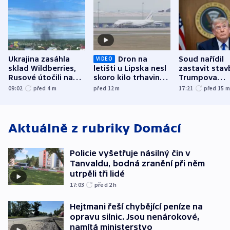
Ukrajina zasáhla
Dron na
Soud nařídil
VIDEO
sklad Wildberries,
letišti u Lipska nesl
zastavit stav
Rusové útočili na
skoro kilo trhaviny,
Trumpova
trh, hasiče či
indicie ukazují na
tanečního sá
09:02
před 4
m
před 12
m
17:21
před 15
stadion
Rusko
Aktuálně z rubriky
Domácí
Policie vyšetřuje násilný čin v
Tanvaldu, bodná zranění při něm
utrpěli tři lidé
17:03
před 2
h
Hejtmani řeší chybějící peníze na
opravu silnic. Jsou nenárokové,
namítá ministerstvo