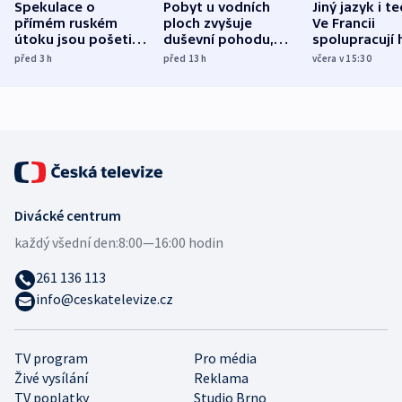
Spekulace o
Pobyt u vodních
Jiný jazyk i t
přímém ruském
ploch zvyšuje
Ve Francii
útoku jsou pošetilé,
duševní pohodu,
spolupracují h
míní estonský
ukázala
různých zemí
před 3
h
před 13
h
včera v 15:30
bezpečnostní
mezinárodní studie
expert
Divácké centrum
každý všední den:
8:00—16:00 hodin
261 136 113
info@ceskatelevize.cz
TV program
Pro média
Živé vysílání
Reklama
TV poplatky
Studio Brno