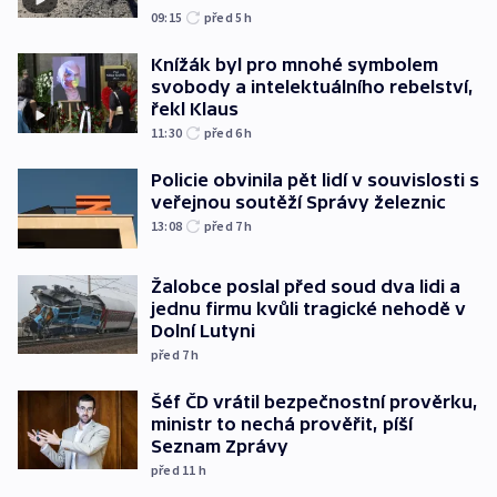
09:15
před 5
h
Knížák byl pro mnohé symbolem
svobody a intelektuálního rebelství,
řekl Klaus
11:30
před 6
h
Policie obvinila pět lidí v souvislosti s
veřejnou soutěží Správy železnic
13:08
před 7
h
Žalobce poslal před soud dva lidi a
jednu firmu kvůli tragické nehodě v
Dolní Lutyni
před 7
h
Šéf ČD vrátil bezpečnostní prověrku,
ministr to nechá prověřit, píší
Seznam Zprávy
před 11
h