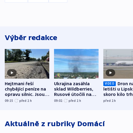
Výběr redakce
Hejtmani řeší
Ukrajina zasáhla
Dron n
VIDEO
chybějící peníze na
sklad Wildberries,
letišti u Lips
opravu silnic. Jsou
Rusové útočili na
skoro kilo trh
nenárokové, namítá
trh, hasiče či
indicie ukazuj
09:15
před 2
h
09:02
před 2
h
před 2
h
ministerstvo
stadion
Rusko
Aktuálně z rubriky
Domácí