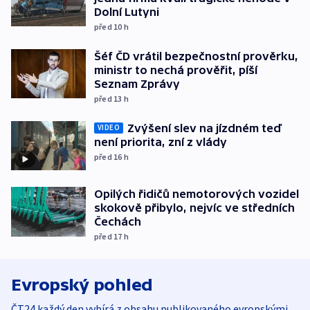
Dolní Lutyni
před 10
h
Šéf ČD vrátil bezpečnostní prověrku,
ministr to nechá prověřit, píší
Seznam Zprávy
před 13
h
Zvýšení slev na jízdném teď
VIDEO
není priorita, zní z vlády
před 16
h
Opilých řidičů nemotorových vozidel
skokově přibylo, nejvíc ve středních
Čechách
před 17
h
Evropský pohled
ČT24 každý den vybírá z obsahu publikovaného evropskými