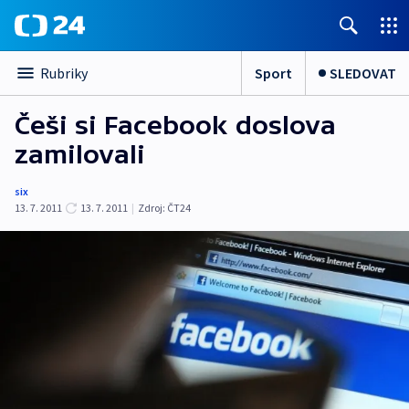
Sport
SLEDOVAT
Rubriky
Češi si Facebook doslova
zamilovali
six
13. 7. 2011
13. 7. 2011
|
Zdroj:
ČT24