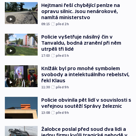
Hejtmani řeší chybějící peníze na
opravu silnic. Jsou nenárokové,
namítá ministerstvo
09:15
před 2
h
Policie vyšetřuje násilný čin v
Tanvaldu, bodná zranění při něm
utrpěli tři lidé
17:03
před 5
h
Knížák byl pro mnohé symbolem
svobody a intelektuálního rebelství,
řekl Klaus
11:30
před 9
h
Policie obvinila pět lidí v souvislosti s
veřejnou soutěží Správy železnic
13:08
před 9
h
Žalobce poslal před soud dva lidi a
jednu firmu kvůli tragické nehodě v