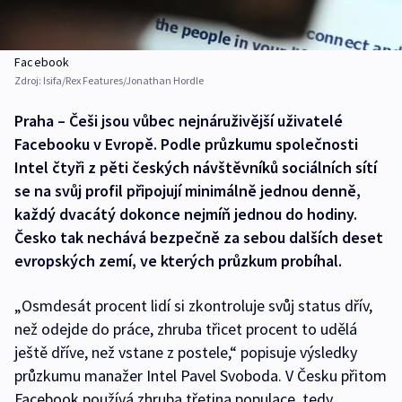
Facebook
Zdroj:
Isifa/Rex Features/Jonathan Hordle
Praha – Češi jsou vůbec nejnáruživější uživatelé
Facebooku v Evropě. Podle průzkumu společnosti
Intel čtyři z pěti českých návštěvníků sociálních sítí
se na svůj profil připojují minimálně jednou denně,
každý dvacátý dokonce nejmíň jednou do hodiny.
Česko tak nechává bezpečně za sebou dalších deset
evropských zemí, ve kterých průzkum probíhal.
„Osmdesát procent lidí si zkontroluje svůj status dřív,
než odejde do práce, zhruba třicet procent to udělá
ještě dříve, než vstane z postele,“ popisuje výsledky
průzkumu manažer Intel Pavel Svoboda. V Česku přitom
Facebook používá zhruba třetina populace, tedy