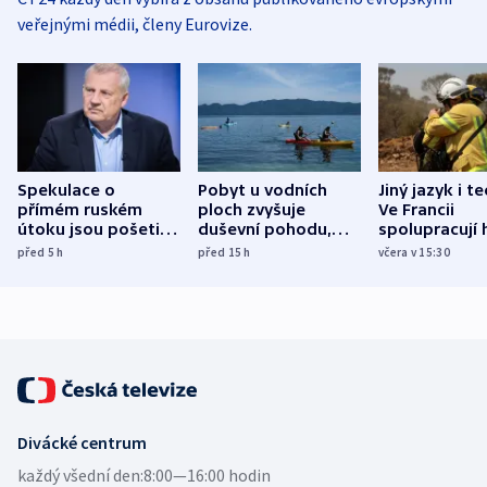
veřejnými médii, členy Eurovize.
Spekulace o
Pobyt u vodních
Jiný jazyk i t
přímém ruském
ploch zvyšuje
Ve Francii
útoku jsou pošetilé,
duševní pohodu,
spolupracují h
míní estonský
ukázala
různých zemí
před 5
h
před 15
h
včera v 15:30
bezpečnostní
mezinárodní studie
expert
Divácké centrum
každý všední den:
8:00—16:00 hodin