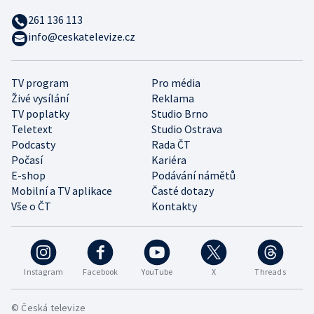
261 136 113
info@ceskatelevize.cz
TV program
Pro média
Živé vysílání
Reklama
TV poplatky
Studio Brno
Teletext
Studio Ostrava
Podcasty
Rada ČT
Počasí
Kariéra
E-shop
Podávání námětů
Mobilní a TV aplikace
Časté dotazy
Vše o ČT
Kontakty
Instagram
Facebook
YouTube
X
Threads
© Česká televize