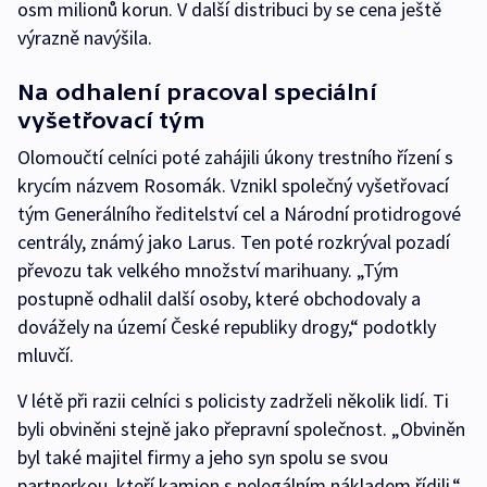
osm milionů korun. V další distribuci by se cena ještě
výrazně navýšila.
Na odhalení pracoval speciální
vyšetřovací tým
Olomoučtí celníci poté zahájili úkony trestního řízení s
krycím názvem Rosomák. Vznikl společný vyšetřovací
tým Generálního ředitelství cel a Národní protidrogové
centrály, známý jako Larus. Ten poté rozkrýval pozadí
převozu tak velkého množství marihuany. „Tým
postupně odhalil další osoby, které obchodovaly a
dovážely na území České republiky drogy,“ podotkly
mluvčí.
V létě při razii celníci s policisty zadrželi několik lidí. Ti
byli obviněni stejně jako přepravní společnost. „Obviněn
byl také majitel firmy a jeho syn spolu se svou
partnerkou, kteří kamion s nelegálním nákladem řídili,“