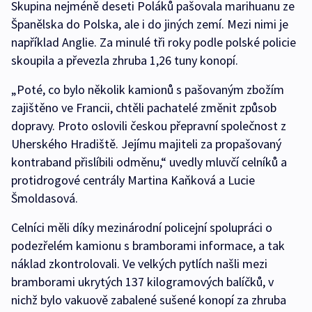
Skupina nejméně deseti Poláků pašovala marihuanu ze
Španělska do Polska, ale i do jiných zemí. Mezi nimi je
například Anglie. Za minulé tři roky podle polské policie
skoupila a převezla zhruba 1,26 tuny konopí.
„Poté, co bylo několik kamionů s pašovaným zbožím
zajištěno ve Francii, chtěli pachatelé změnit způsob
dopravy. Proto oslovili českou přepravní společnost z
Uherského Hradiště. Jejímu majiteli za propašovaný
kontraband přislíbili odměnu,“ uvedly mluvčí celníků a
protidrogové centrály Martina Kaňková a Lucie
Šmoldasová.
Celníci měli díky mezinárodní policejní spolupráci o
podezřelém kamionu s bramborami informace, a tak
náklad zkontrolovali. Ve velkých pytlích našli mezi
bramborami ukrytých 137 kilogramových balíčků, v
nichž bylo vakuově zabalené sušené konopí za zhruba