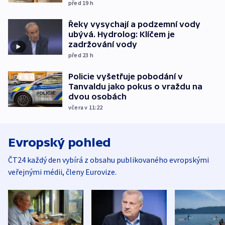
před 19
h
Řeky vysychají a podzemní vody
ubývá. Hydrolog: Klíčem je
zadržování vody
před 23
h
Policie vyšetřuje pobodání v
Tanvaldu jako pokus o vraždu na
dvou osobách
včera v 11:22
Evropský pohled
ČT24 každý den vybírá z obsahu publikovaného evropskými
veřejnými médii, členy Eurovize.