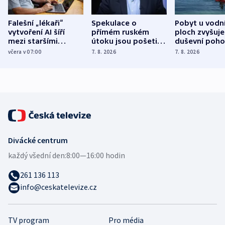
Falešní „lékaři“
Spekulace o
Pobyt u vodn
vytvoření AI šíří
přímém ruském
ploch zvyšuje
mezi staršími
útoku jsou pošetilé,
duševní poho
Poláky nebezpečné
míní estonský
ukázala
včera v 07:00
7. 8. 2026
7. 8. 2026
zdravotní rady
bezpečnostní
mezinárodní 
expert
Divácké centrum
každý všední den:
8:00—16:00 hodin
261 136 113
info@ceskatelevize.cz
TV program
Pro média