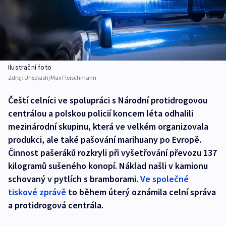
Ilustrační foto
Zdroj:
Unsplash/Max Fleischmann
Čeští celníci ve spolupráci s Národní protidrogovou
centrálou a polskou policií koncem léta odhalili
mezinárodní skupinu, která ve velkém organizovala
produkci, ale také pašování marihuany po Evropě.
Činnost pašeráků rozkryli při vyšetřování převozu 137
kilogramů sušeného konopí. Náklad našli v kamionu
schovaný v pytlích s bramborami.
Ve společné
tiskové zprávě
to během úterý oznámila celní správa
a protidrogová centrála.