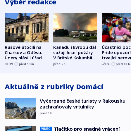
Výběr redakce
Rusové útočili na
Kanadu i Evropu dál
Účastníci po
Charkov a Oděsu.
sužují lesní požáry.
Pride upozorň
Údery hlásí i úřady v
V Britské Kolumbii
trvající nerov
Bělgorodu
evakuovali tisíce lidí
společensko
08:39
před 59
m
před 5
h
včera
před 18
h
atmosféru
Aktuálně z rubriky
Domácí
Vyčerpané české turisty v Rakousku
zachraňovaly vrtulníky
před 1
h
Tlačítko pro snadné vrácení
VIDEO