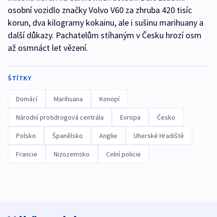
osobní vozidlo značky Volvo V60 za zhruba 420 tisíc
korun, dva kilogramy kokainu, ale i sušinu marihuany a
další důkazy. Pachatelům stíhaným v Česku hrozí osm
až osmnáct let vězení.
ŠTÍTKY
Domácí
Marihuana
Konopí
Národní protidrogová centrála
Evropa
Česko
Polsko
Španělsko
Anglie
Uherské Hradiště
Francie
Nizozemsko
Celní policie