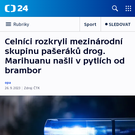
Sport
SLEDOVAT
Rubriky
Celníci rozkryli mezinárodní
skupinu pašeráků drog.
Marihuanu našli v pytlích od
brambor
opa
26. 9. 2023
|
Zdroj:
ČTK