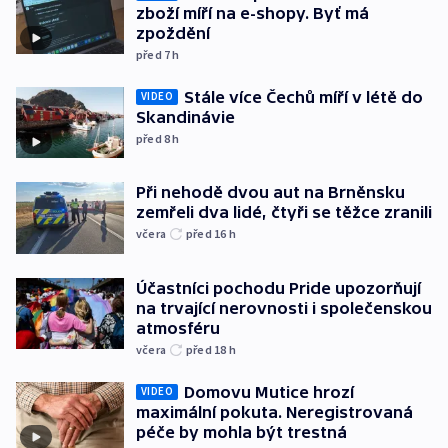
zboží míří na e-shopy. Byť má
zpoždění
před 7
h
Stále více Čechů míří v létě do
VIDEO
Skandinávie
před 8
h
Při nehodě dvou aut na Brněnsku
zemřeli dva lidé, čtyři se těžce zranili
včera
před 16
h
Účastníci pochodu Pride upozorňují
na trvající nerovnosti i společenskou
atmosféru
včera
před 18
h
Domovu Mutice hrozí
VIDEO
maximální pokuta. Neregistrovaná
péče by mohla být trestná