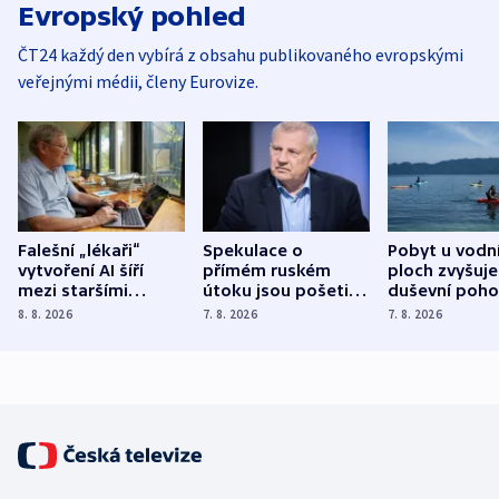
Evropský pohled
ČT24 každý den vybírá z obsahu publikovaného evropskými
veřejnými médii, členy Eurovize.
Falešní „lékaři“
Spekulace o
Pobyt u vodn
vytvoření AI šíří
přímém ruském
ploch zvyšuje
mezi staršími
útoku jsou pošetilé,
duševní poho
Poláky nebezpečné
míní estonský
ukázala
8. 8. 2026
7. 8. 2026
7. 8. 2026
zdravotní rady
bezpečnostní
mezinárodní 
expert