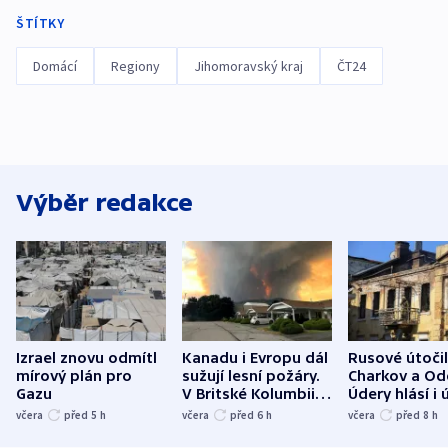
ŠTÍTKY
Domácí
Regiony
Jihomoravský kraj
ČT24
Výběr redakce
Izrael znovu odmítl
Kanadu i Evropu dál
Rusové útočil
mírový plán pro
sužují lesní požáry.
Charkov a Od
Gazu
V Britské Kolumbii
Údery hlásí i 
evakuovali tisíce lidí
Bělgorodu
včera
před 5
h
včera
před 6
h
včera
před 8
h