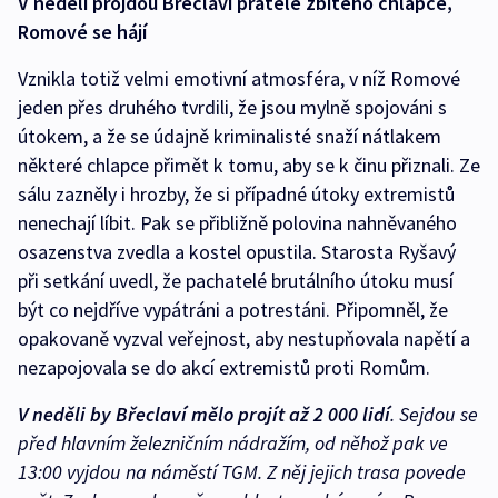
V neděli projdou Břeclaví přátelé zbitého chlapce,
Romové se hájí
Vznikla totiž velmi emotivní atmosféra, v níž Romové
jeden přes druhého tvrdili, že jsou mylně spojováni s
útokem, a že se údajně kriminalisté snaží nátlakem
některé chlapce přimět k tomu, aby se k činu přiznali. Ze
sálu zazněly i hrozby, že si případné útoky extremistů
nenechají líbit. Pak se přibližně polovina nahněvaného
osazenstva zvedla a kostel opustila. Starosta Ryšavý
při setkání uvedl, že pachatelé brutálního útoku musí
být co nejdříve vypátráni a potrestáni. Připomněl, že
opakovaně vyzval veřejnost, aby nestupňovala napětí a
nezapojovala se do akcí extremistů proti Romům.
V neděli by Břeclaví mělo projít až 2 000 lidí
. Sejdou se
před hlavním železničním nádražím, od něhož pak ve
13:00 vyjdou na náměstí TGM. Z něj jejich trasa povede