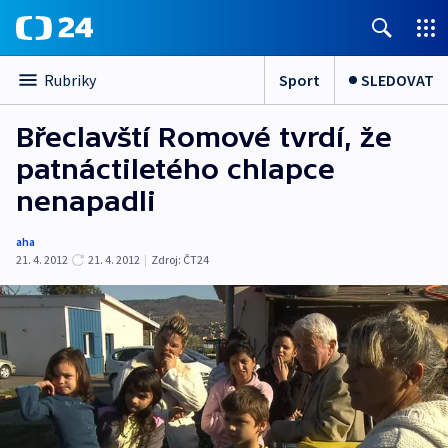
Sport
SLEDOVAT
Rubriky
Břeclavští Romové tvrdí, že
patnáctiletého chlapce
nenapadli
aha
21. 4. 2012
21. 4. 2012
|
Zdroj:
ČT24