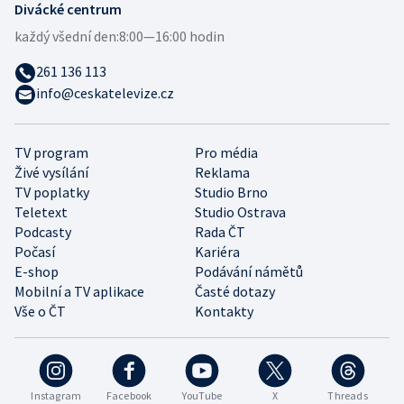
Divácké centrum
každý všední den:
8:00—16:00 hodin
261 136 113
info@ceskatelevize.cz
TV program
Pro média
Živé vysílání
Reklama
TV poplatky
Studio Brno
Teletext
Studio Ostrava
Podcasty
Rada ČT
Počasí
Kariéra
E-shop
Podávání námětů
Mobilní a TV aplikace
Časté dotazy
Vše o ČT
Kontakty
Instagram
Facebook
YouTube
X
Threads