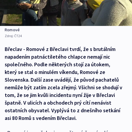
Romové
Zdroj:
ČT24
Břeclav - Romové z Břeclavi tvrdí, že s brutálním
napadením patnáctiletého chlapce nemají nic
společného. Podle některých stojí za útokem,
který se stal o minulém víkendu, Romové ze
Slovenska. Další zase uvádějí, že původ pachatelů
nemůže být zatím zcela zřejmý. Všichni se shodují v
tom, že se jim kvůli incidentu nyní žije v Břeclavi
špatně. V ulicích a obchodech prý cítí nenávist
ostatních obyvatel. Vyplývá to z dnešního setkání
asi 80 Romů s vedením Břeclavi.