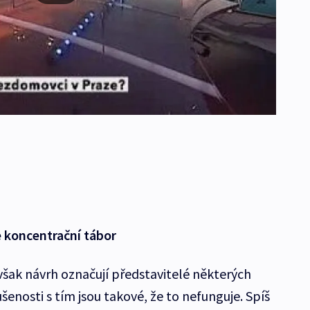
e koncentrační tábor
šak návrh označují představitelé některých
šenosti s tím jsou takové, že to nefunguje. Spíš