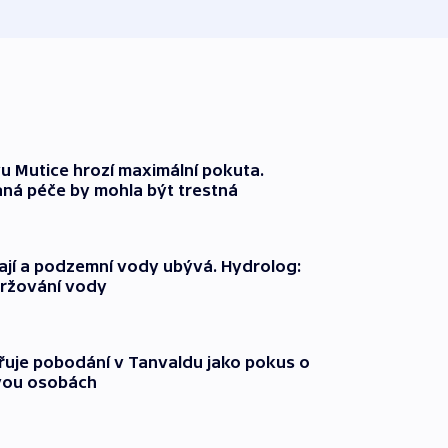
 Mutice hrozí maximální pokuta.
ná péče by mohla být trestná
jí a podzemní vody ubývá. Hydrolog:
držování vody
třuje pobodání v Tanvaldu jako pokus o
vou osobách