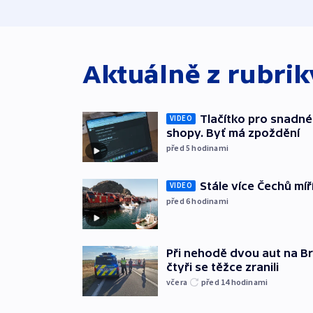
Aktuálně z rubri
Tlačítko pro snadné 
VIDEO
shopy. Byť má zpoždění
před 5
hodinami
Stále více Čechů míř
VIDEO
před 6
hodinami
Při nehodě dvou aut na Br
čtyři se těžce zranili
včera
před 14
hodinami