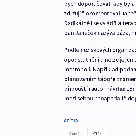
bych doporučoval, aby byla p
zdržují,“ okomentoval Janeč
Radikálněji se vyjádřila ter
pan Janeček nazývá oáza, mě
Podle neziskových organizací
opodstatnění a nelze je jen
metropoli. Například podnap
plánovaném táboře znamenat 
připouští i autor návrhu: „
mezi sebou nenapadali,“ dop
ŠTÍTKY
Domácí
ČT24