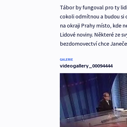
Tábor by fungoval pro ty lidi
cokoli odmítnou a budou si 
na okraji Prahy místo, kde 
Lidové noviny. Některé ze s
bezdomovectví chce Janeček
GALERIE
videogallery_00094444