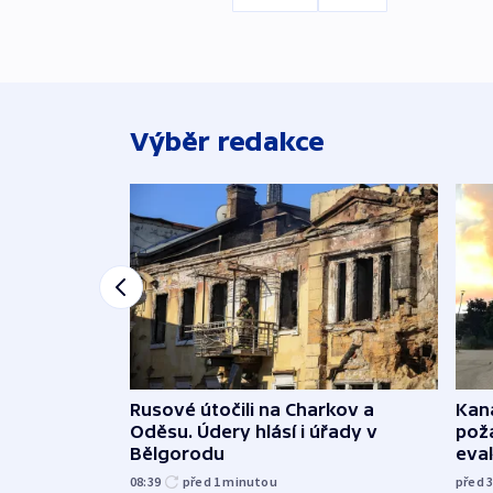
Výběr redakce
Rusové útočili na Charkov a
Kana
Oděsu. Údery hlásí i úřady v
požá
Bělgorodu
evak
08:39
před 1
minutou
před 