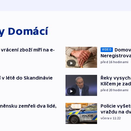
ky
Domácí
vrácení zboží míří na e-
Domovu
VIDEO
Neregistrova
před 16
hodinami
í v létě do Skandinávie
Řeky vysycha
Klíčem je za
před 20
hodinami
něnsku zemřeli dva lidé,
Policie vyše
vraždu na d
včera v 11:22