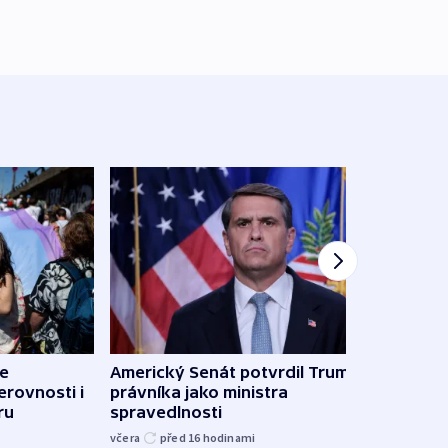
de
Americký Senát potvrdil Trumpova
Do Bu
erovnosti i
právníka jako ministra
ukra
ru
spravedlnosti
kilo
včera
před 16
hodinami
včera