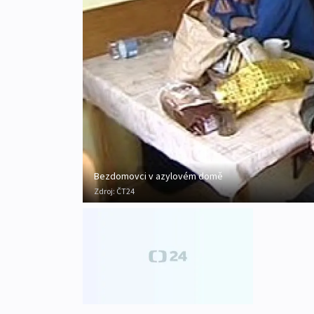
Bezdomovci v azylovém domě
Zdroj:
ČT24