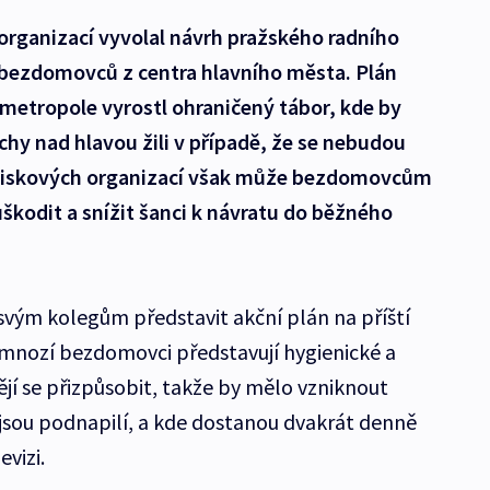
organizací vyvolal návrh pražského radního
í bezdomovců z centra hlavního města. Plán
i metropole vyrostl ohraničený tábor, kde by
chy nad hlavou žili v případě, že se nebudou
neziskových organizací však může bezdomovcům
kodit a snížit šanci k návratu do běžného
svým kolegům představit akční plán na příští
 mnozí bezdomovci představují hygienické a
jí se přizpůsobit, takže by mělo vzniknout
 jsou podnapilí, a kde dostanou dvakrát denně
evizi.