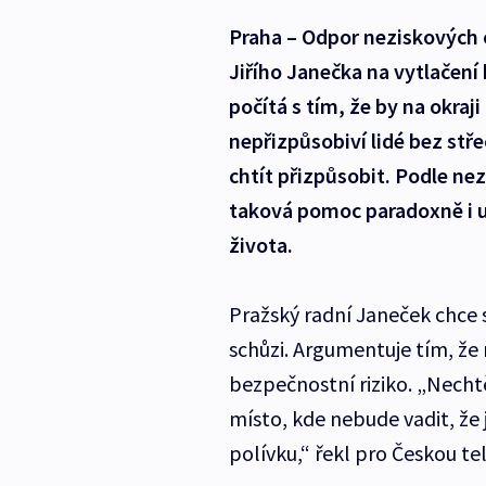
Praha – Odpor neziskových 
Jiřího Janečka na vytlačen
počítá s tím, že by na okraj
nepřizpůsobiví lidé bez stře
chtít přizpůsobit. Podle 
taková pomoc paradoxně i uš
života.
Pražský radní Janeček chce 
schůzi. Argumentuje tím, že
bezpečnostní riziko. „Nechtě
místo, kde nebude vadit, že
polívku,“ řekl pro Českou tel