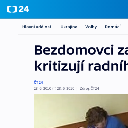
Hlavní události
Ukrajina
Volby
Domácí
Bezdomovci z
kritizují radní
ČT24
28. 6. 2010
28. 6. 2010
|
Zdroj:
ČT24