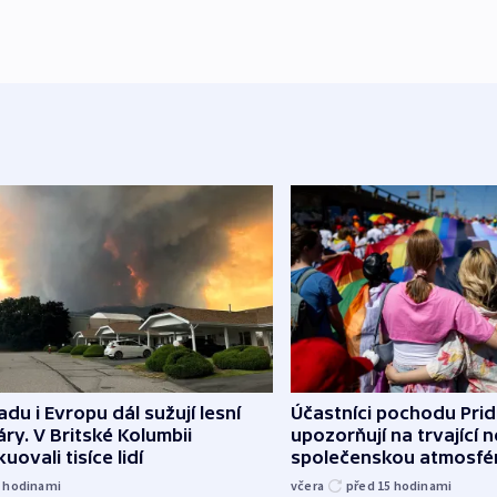
du i Evropu dál sužují lesní
Účastníci pochodu Pri
ry. V Britské Kolumbii
upozorňují na trvající n
uovali tisíce lidí
společenskou atmosfé
3
hodinami
včera
před 15
hodinami