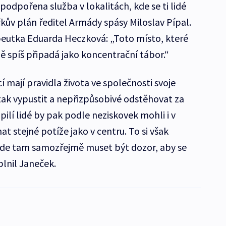
odpořena služba v lokalitách, kde se ti lidé
kův plán ředitel Armády spásy Miloslav Pípal.
apeutka Eduarda Heczková: „Toto místo, které
 spíš připadá jako koncentrační tábor.“
 mají pravidla života ve společnosti svoje
 tak vypustit a nepřizpůsobivé odstěhovat za
ilí lidé by pak podle neziskovek mohli i v
stejné potíže jako v centru. To si však
Bude tam samozřejmě muset být dozor, aby se
lnil Janeček.