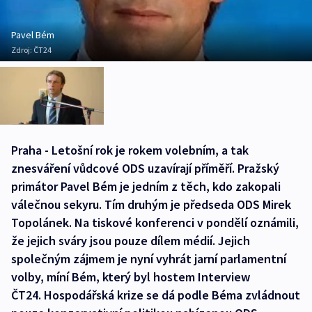
Pavel Bém
Zdroj:
ČT24
Praha - Letošní rok je rokem volebním, a tak
znesváření vůdcové ODS uzavírají příměří. Pražský
primátor Pavel Bém je jedním z těch, kdo zakopali
válečnou sekyru. Tím druhým je předseda ODS Mirek
Topolánek. Na tiskové konferenci v pondělí oznámili,
že jejich sváry jsou pouze dílem médií. Jejich
společným zájmem je nyní vyhrát jarní parlamentní
volby, míní Bém, který byl hostem Interview
ČT24. Hospodářská krize se dá podle Béma zvládnout