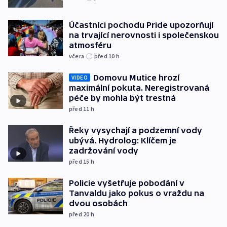
Účastníci pochodu Pride upozorňují
na trvající nerovnosti i společenskou
atmosféru
včera
před 10
h
Domovu Mutice hrozí
VIDEO
maximální pokuta. Neregistrovaná
péče by mohla být trestná
před 11
h
Řeky vysychají a podzemní vody
ubývá. Hydrolog: Klíčem je
zadržování vody
před 15
h
Policie vyšetřuje pobodání v
Tanvaldu jako pokus o vraždu na
dvou osobách
před 20
h