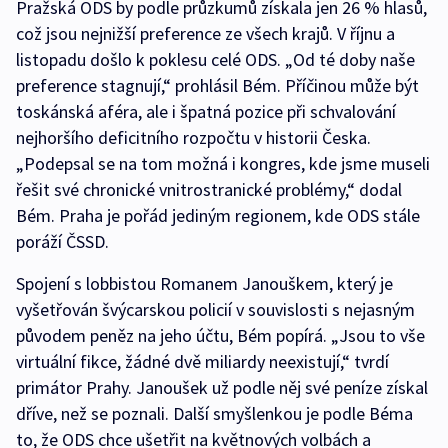
Pražská ODS by podle průzkumů získala jen 26 % hlasů,
což jsou nejnižší preference ze všech krajů. V říjnu a
listopadu došlo k poklesu celé ODS. „Od té doby naše
preference stagnují,“ prohlásil Bém. Příčinou může být
toskánská aféra, ale i špatná pozice při schvalování
nejhoršího deficitního rozpočtu v historii Česka.
„Podepsal se na tom možná i kongres, kde jsme museli
řešit své chronické vnitrostranické problémy,“ dodal
Bém. Praha je pořád jediným regionem, kde ODS stále
poráží ČSSD.
Spojení s lobbistou Romanem Janouškem, který je
vyšetřován švýcarskou policií v souvislosti s nejasným
původem peněz na jeho účtu, Bém popírá. „Jsou to vše
virtuální fikce, žádné dvě miliardy neexistují,“ tvrdí
primátor Prahy. Janoušek už podle něj své peníze získal
dříve, než se poznali. Další smyšlenkou je podle Béma
to, že ODS chce ušetřit na květnových volbách a