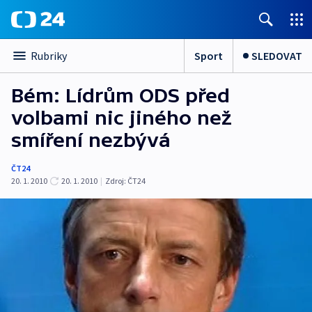
Sport
SLEDOVAT
Rubriky
Bém: Lídrům ODS před
volbami nic jiného než
smíření nezbývá
ČT24
20. 1. 2010
20. 1. 2010
|
Zdroj:
ČT24