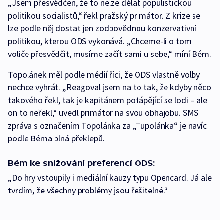
„Jsem přesvědčen, že to nelze dělat populistickou
politikou socialistů,“ řekl pražský primátor. Z krize se
lze podle něj dostat jen zodpovědnou konzervativní
politikou, kterou ODS vykonává. „Chceme-li o tom
voliče přesvědčit, musíme začít sami u sebe,“ míní Bém.
Topolánek měl podle médií říci, že ODS vlastně volby
nechce vyhrát. „Reagoval jsem na to tak, že kdyby něco
takového řekl, tak je kapitánem potápějící se lodi – ale
on to neřekl,“ uvedl primátor na svou obhajobu. SMS
zpráva s označením Topolánka za „Tupolánka“ je navíc
podle Béma plná překlepů.
Bém ke snižování preferencí ODS:
„Do hry vstoupily i mediální kauzy typu Opencard. Já ale
tvrdím, že všechny problémy jsou řešitelné.“