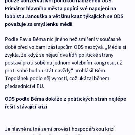
pouze konzervativní politikou nabízenou ODS.
Primátor hlavního města popírá své napojení na
lobbistu Janouška a většinu kauz týkajících se ODS
považuje za smyšlenku médií.
Podle Pavla Béma nic jiného než smíření v současné
době před volbami zástupcům ODS nezbývá. „Média si
zvykla, že když se nějací dva lídři politické strany
postaví proti sobě na jednom volebním kongresu, už
proti sobě budou stát navždy,“ prohlásil Bém.
Topolánek podle něj vyrostl, což ukázal během
předsednictví EU.
ODS podle Béma dokáže z politických stran nejlépe
řešit stávající krizi
Je hlavně nutné zemi provést hospodářskou krizí.