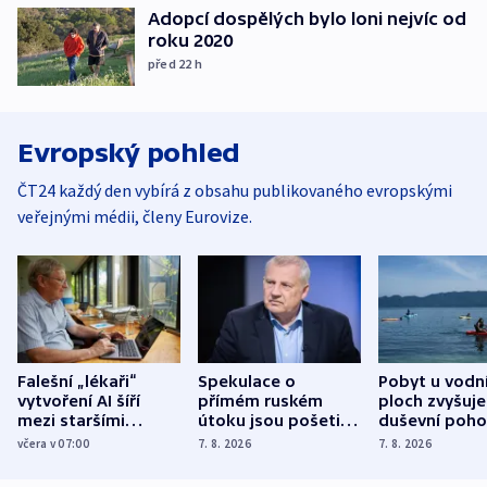
Adopcí dospělých bylo loni nejvíc od
roku 2020
před 22
h
Evropský pohled
ČT24 každý den vybírá z obsahu publikovaného evropskými
veřejnými médii, členy Eurovize.
Falešní „lékaři“
Spekulace o
Pobyt u vodn
vytvoření AI šíří
přímém ruském
ploch zvyšuje
mezi staršími
útoku jsou pošetilé,
duševní poho
Poláky nebezpečné
míní estonský
ukázala
včera v 07:00
7. 8. 2026
7. 8. 2026
zdravotní rady
bezpečnostní
mezinárodní 
expert