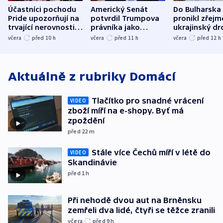
Účastníci pochodu
Americký Senát
Do Bulharska
Pride upozorňují na
potvrdil Trumpova
pronikl zřejm
trvající nerovnosti i
právníka jako
ukrajinský dr
společenskou
ministra
explodoval k
včera
před 10
h
včera
před 11
h
včera
před 12
h
atmosféru
spravedlnosti
od plynovod
Aktuálně z rubriky
Domácí
Tlačítko pro snadné vrácení
VIDEO
zboží míří na e-shopy. Byť má
zpoždění
před 22
m
Stále více Čechů míří v létě do
VIDEO
Skandinávie
před 1
h
Při nehodě dvou aut na Brněnsku
zemřeli dva lidé, čtyři se těžce zranili
včera
před 9
h