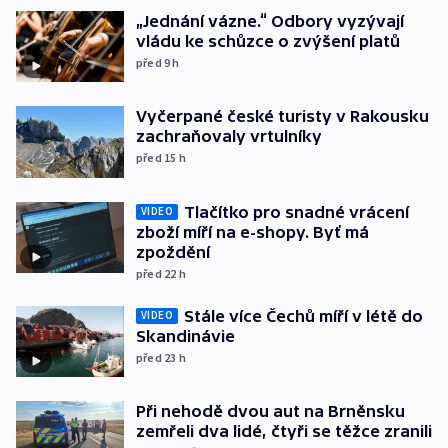
„Jednání vázne.“ Odbory vyzývají
vládu ke schůzce o zvýšení platů
před 9
h
Vyčerpané české turisty v Rakousku
zachraňovaly vrtulníky
před 15
h
Tlačítko pro snadné vrácení
VIDEO
zboží míří na e-shopy. Byť má
zpoždění
před 22
h
Stále více Čechů míří v létě do
VIDEO
Skandinávie
před 23
h
Při nehodě dvou aut na Brněnsku
zemřeli dva lidé, čtyři se těžce zranili