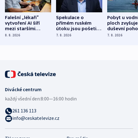
Falešní „lékaři“
Spekulace o
Pobyt u vodn
vytvoření AI šíří
přímém ruském
ploch zvyšuje
mezi staršími
útoku jsou pošetilé,
duševní poho
Poláky nebezpečné
míní estonský
ukázala
8. 8. 2026
7. 8. 2026
7. 8. 2026
zdravotní rady
bezpečnostní
mezinárodní 
expert
Divácké centrum
každý všední den:
8:00—16:00 hodin
261 136 113
info@ceskatelevize.cz