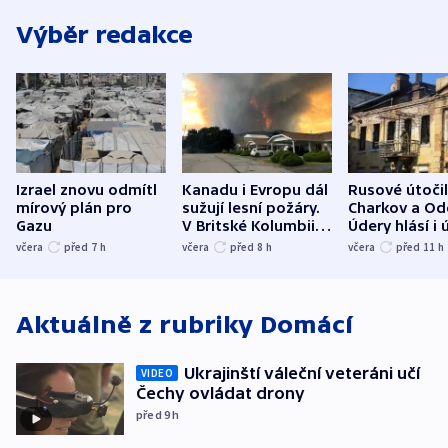
Výběr redakce
Izrael znovu odmítl
Kanadu i Evropu dál
Rusové útočil
mírový plán pro
sužují lesní požáry.
Charkov a Od
Gazu
V Britské Kolumbii
Údery hlásí i 
evakuovali tisíce lidí
Bělgorodu
včera
před 7
h
včera
před 8
h
včera
před 11
h
Aktuálně z rubriky
Domácí
Ukrajinští váleční veteráni učí
VIDEO
Čechy ovládat drony
před 9
h