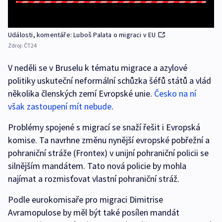
Události, komentáře: Luboš Palata o migraci v EU
Zdroj:
ČT24
V neděli se v Bruselu k tématu migrace a azylové
politiky uskuteční neformální schůzka šéfů států a vlád
několika členských zemí Evropské unie.
Česko na ní
však zastoupení mít nebude
.
Problémy spojené s migrací se snaží řešit i Evropská
komise. Ta navrhne změnu nynější evropské pobřežní a
pohraniční stráže (Frontex) v unijní pohraniční policii se
silnějším mandátem. Tato nová policie by mohla
najímat a rozmisťovat vlastní pohraniční stráž.
Podle eurokomisaře pro migraci Dimitrise
Avramopulose by měl být také posílen mandát