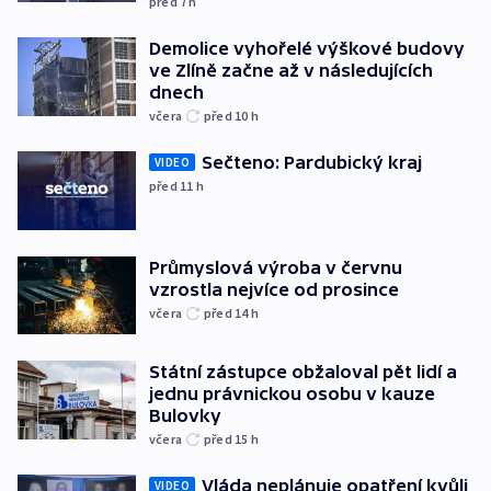
před 7
h
Demolice vyhořelé výškové budovy
ve Zlíně začne až v následujících
dnech
včera
před 10
h
Sečteno: Pardubický kraj
VIDEO
před 11
h
Průmyslová výroba v červnu
vzrostla nejvíce od prosince
včera
před 14
h
Státní zástupce obžaloval pět lidí a
jednu právnickou osobu v kauze
Bulovky
včera
před 15
h
Vláda neplánuje opatření kvůli
VIDEO