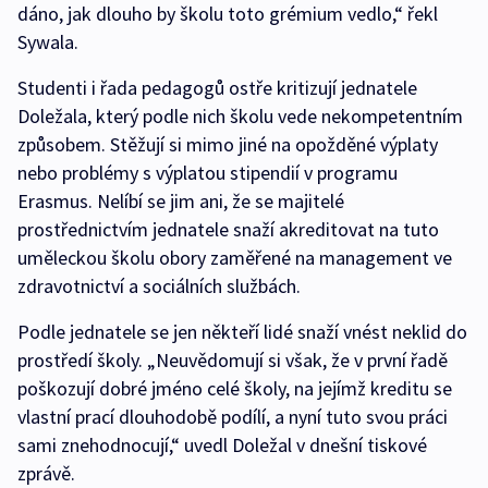
dáno, jak dlouho by školu toto grémium vedlo,“ řekl
Sywala.
Studenti i řada pedagogů ostře kritizují jednatele
Doležala, který podle nich školu vede nekompetentním
způsobem. Stěžují si mimo jiné na opožděné výplaty
nebo problémy s výplatou stipendií v programu
Erasmus. Nelíbí se jim ani, že se majitelé
prostřednictvím jednatele snaží akreditovat na tuto
uměleckou školu obory zaměřené na management ve
zdravotnictví a sociálních službách.
Podle jednatele se jen někteří lidé snaží vnést neklid do
prostředí školy. „Neuvědomují si však, že v první řadě
poškozují dobré jméno celé školy, na jejímž kreditu se
vlastní prací dlouhodobě podílí, a nyní tuto svou práci
sami znehodnocují,“ uvedl Doležal v dnešní tiskové
zprávě.