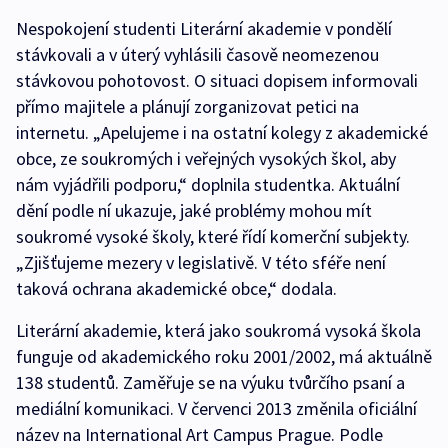
Nespokojení studenti Literární akademie v pondělí
stávkovali a v úterý vyhlásili časově neomezenou
stávkovou pohotovost. O situaci dopisem informovali
přímo majitele a plánují zorganizovat petici na
internetu. „Apelujeme i na ostatní kolegy z akademické
obce, ze soukromých i veřejných vysokých škol, aby
nám vyjádřili podporu,“ doplnila studentka. Aktuální
dění podle ní ukazuje, jaké problémy mohou mít
soukromé vysoké školy, které řídí komerční subjekty.
„Zjišťujeme mezery v legislativě. V této sféře není
taková ochrana akademické obce,“ dodala.
Literární akademie, která jako soukromá vysoká škola
funguje od akademického roku 2001/2002, má aktuálně
138 studentů. Zaměřuje se na výuku tvůrčího psaní a
mediální komunikaci. V červenci 2013 změnila oficiální
název na International Art Campus Prague. Podle