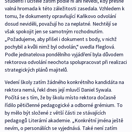
Studenti i učitelé zatím podle ní ani nevědí, kdy přesně
valná hromada k této záležitosti zasedala. Vzhledem k
tomu, že dokumenty opravňující Kaňkovo odvolání
dosud neviděli, považují ho za neplatné. Nechtějí se
však spokojit jen se samotným rozhodnutím.
„Požadujeme, aby přišel i dokument s body, v nichž
pochybil a kvůli nimž byl odvolán,“ uvedla Fleglová.
Podle jednatelova pondělního vyjádření byla důvodem
rektorova odvolání neochota spolupracovat při realizaci
strategických plánů majitelů.
Vedení školy zatím žádného konkrétního kandidáta na
rektora nemá, řekl dnes její mluvčí Daniel Sywala.
Počítá se s tím, že by školu místo rektora dočasně
řídilo pětičlenné pedagogické a odborné grémium. To
by mělo být složené z větší části ze stávajících
pedagogů Literární akademie. „Konkrétní jména ještě
nevím, o personáliích se vyjednává. Také není zatím