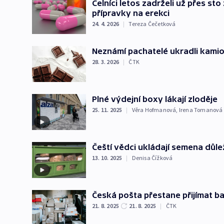
Celníci letos zadrželi už přes sto
přípravky na erekci
24. 4. 2026
|
Tereza Čečetková
Neznámí pachatelé ukradli kami
28. 3. 2026
|
ČTK
Plné výdejní boxy lákají zloděje
25. 11. 2025
|
Věra Hofmanová
,
Irena Tomanová
Čeští vědci ukládají semena důle
13. 10. 2025
|
Denisa Čížková
Česká pošta přestane přijímat b
21. 8. 2025
21. 8. 2025
|
ČTK