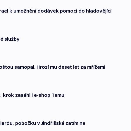
zrael k umožnění dodávek pomoci do hladovějící
vé služby
štou samopal. Hrozí mu deset let za mřížemi
y, krok zasáhl i e-shop Temu
liardu, pobočku v Jindřišské zatím ne