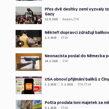
Přes dvě desítky zemí vyzvaly I
Gazy
12. 8. 2025
|
Reuters
,
ČTK
Někteří dopravci zdražují balíko
2. 3. 2025
|
ČT24
Neonacista poslal do Německa po
24. 2. 2025
|
ČTK
USA obnoví přijímání balíků z Čín
5. 2. 2025
5. 2. 2025
|
ČTK
,
ČT24
Pošta prodala loni majetek za mi
9. 1. 2025
|
ČT24