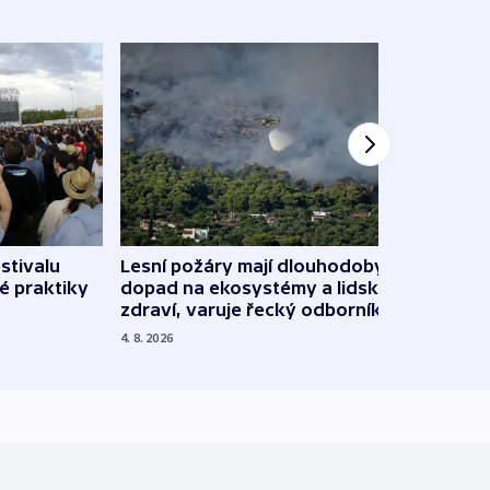
stivalu
Lesní požáry mají dlouhodobý
Ukraj
é praktiky
dopad na ekosystémy a lidské
Franc
zdraví, varuje řecký odborník
požá
4. 8. 2026
3. 8. 20