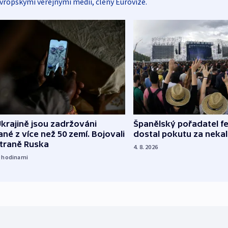
vropskými veřejnými médii, členy Eurovize.
Španělský pořadatel fe
krajině jsou zadržováni
dostal pokutu za nekal
né z více než 50 zemí. Bojovali
straně Ruska
4. 8. 2026
9
hodinami