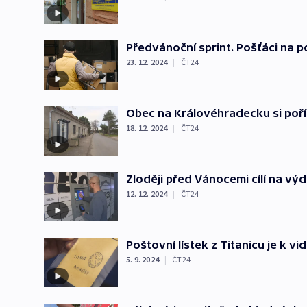
Předvánoční sprint. Pošťáci na p
23. 12. 2024
|
ČT24
Obec na Královéhradecku si poříd
18. 12. 2024
|
ČT24
Zloději před Vánocemi cílí na výd
12. 12. 2024
|
ČT24
Poštovní lístek z Titanicu je k v
5. 9. 2024
|
ČT24