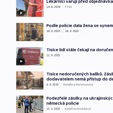
Lékárníci varují před objednávka
14. 8. 2024
|
ČT24
Podle policie dala žena se syn
18. 9. 2023
18. 9. 2023
|
Tisíce lidí stále čekají na doruče
11. 9. 2023
|
Tisíce nedoručených balíků. Zásil
dodavatelem nemá přístup do de
6. 9. 2023
|
Kateřina Hartmanová
Podezřelé zásilky na ukrajinský
německá policie
15. 2. 2023
|
Kateřina Dostálová