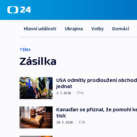
Hlavní události
Ukrajina
Volby
Domácí
TÉMA
Zásilka
USA odmítly prodloužení obchodn
jednat
2. 7. 2026
|
ČTK
Kanaďan se přiznal, že pomohl k
tisíc
29. 5. 2026
|
ČTK