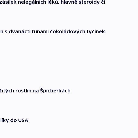
 zásilek nelegálních léků, hlavně steroidy či
on s dvanácti tunami čokoládových tyčinek
žitých rostlin na Špicberkách
alíky do USA