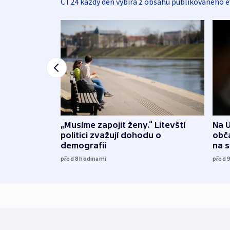
ČT24 každý den vybírá z obsahu publikovaného e
„Musíme zapojit ženy.“ Litevští
Na U
politici zvažují dohodu o
obča
demografii
na 
před 8
hodinami
před 