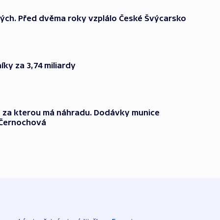
ných. Před dvěma roky vzplálo České Švýcarsko
íky za 3,74 miliardy
j, za kterou má náhradu. Dodávky munice
a Černochová