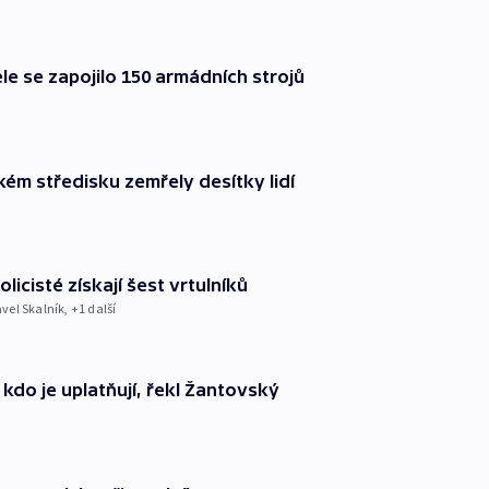
e se zapojilo 150 armádních strojů
ém středisku zemřely desítky lidí
licisté získají šest vrtulníků
avel Skalník
, +1 další
 kdo je uplatňují, řekl Žantovský