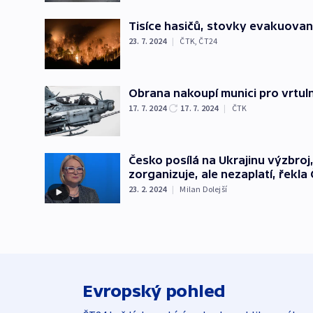
Tisíce hasičů, stovky evakuova
23. 7. 2024
|
ČTK
,
ČT24
Obrana nakoupí munici pro vrtuln
17. 7. 2024
17. 7. 2024
|
ČTK
Česko posílá na Ukrajinu výzbro
zorganizuje, ale nezaplatí, řekl
23. 2. 2024
|
Milan Dolejší
Evropský pohled