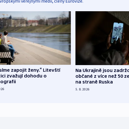
vropskými veřejnými médii, členy Eurovize.
íme zapojit ženy.“ Litevští
Na Ukrajině jsou zadrž
tici zvažují dohodu o
občané z více než 50 ze
ografii
na straně Ruska
026
5. 8. 2026