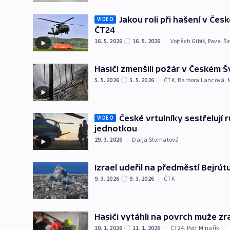
Jakou roli při hašení v Če
VIDEO
ČT24
16. 5. 2026
16. 5. 2026
|
Vojtěch Gibiš
,
Pavel Š
Hasiči zmenšili požár v Českém Š
5. 5. 2026
5. 5. 2026
|
ČTK
,
Barbora Lancová
,
České vrtulníky sestřelují 
VIDEO
jednotkou
29. 3. 2026
|
Darja Stomatová
Izrael udeřil na předměstí Bejrút
9. 3. 2026
9. 3. 2026
|
ČTK
Hasiči vytáhli na povrch muže z
10. 1. 2026
11. 1. 2026
|
ČT24
,
Petr Minařík