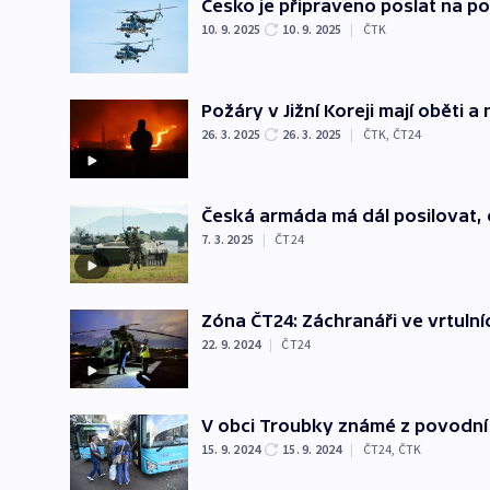
Česko je připraveno poslat na po
10. 9. 2025
10. 9. 2025
|
ČTK
Požáry v Jižní Koreji mají oběti a
26. 3. 2025
26. 3. 2025
|
ČTK
,
ČT24
Česká armáda má dál posilovat,
7. 3. 2025
|
ČT24
Zóna ČT24: Záchranáři ve vrtulníc
22. 9. 2024
|
ČT24
V obci Troubky známé z povodní 
15. 9. 2024
15. 9. 2024
|
ČT24
,
ČTK