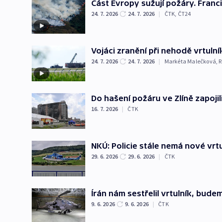
Část Evropy sužují požáry. Franci
24. 7. 2026
24. 7. 2026
|
ČTK
,
ČT24
Vojáci zranění při nehodě vrtuln
24. 7. 2026
24. 7. 2026
|
Markéta Malečková
,
R
Do hašení požáru ve Zlíně zapoji
16. 7. 2026
|
ČTK
NKÚ: Policie stále nemá nové vrtu
29. 6. 2026
29. 6. 2026
|
ČTK
Írán nám sestřelil vrtulník, bud
9. 6. 2026
9. 6. 2026
|
ČTK