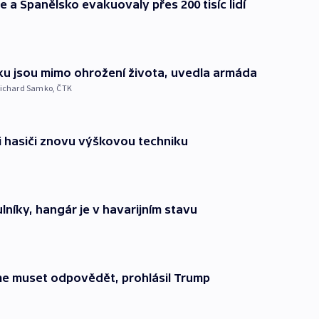
e a Španělsko evakuovaly přes 200 tisíc lidí
íku jsou mimo ohrožení života, uvedla armáda
ichard Samko
,
ČTK
li hasiči znovu výškovou techniku
lníky, hangár je v havarijním stavu
eme muset odpovědět, prohlásil Trump