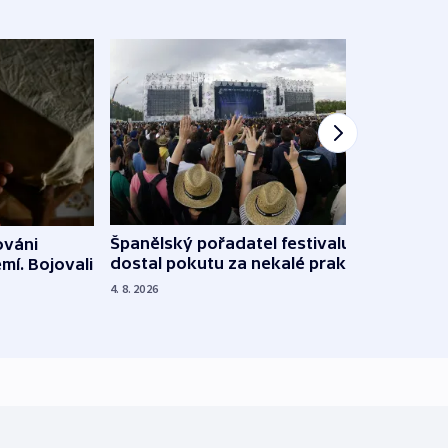
Španělský pořadatel festivalu
ováni
Lesn
dostal pokutu za nekalé praktiky
mí. Bojovali
dopa
zdrav
4. 8. 2026
4. 8. 20