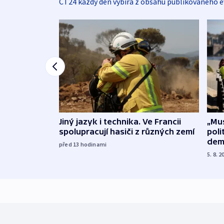
ČT24 každý den vybírá z obsahu publikovaného e
Jiný jazyk i technika. Ve Francii
„Mus
spolupracují hasiči z různých zemí
poli
dem
před 13
hodinami
5. 8. 2