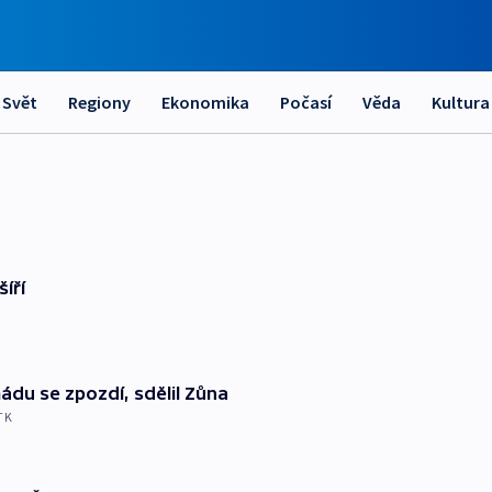
Svět
Regiony
Ekonomika
Počasí
Věda
Kultura
íří
ádu se zpozdí, sdělil Zůna
TK