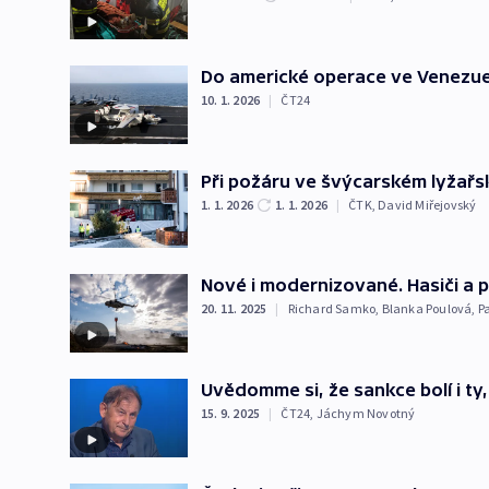
Do americké operace ve Venezuel
10. 1. 2026
|
ČT24
Při požáru ve švýcarském lyžařsk
1. 1. 2026
1. 1. 2026
|
ČTK
,
David Miřejovský
Nové i modernizované. Hasiči a po
20. 11. 2025
|
Richard Samko
,
Blanka Poulová
,
P
Uvědomme si, že sankce bolí i ty,
15. 9. 2025
|
ČT24
,
Jáchym Novotný