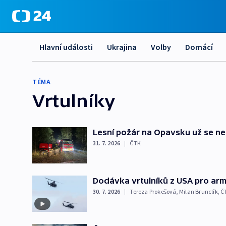
Hlavní události
Ukrajina
Volby
Domácí
TÉMA
Vrtulníky
Lesní požár na Opavsku už se neš
31. 7. 2026
|
ČTK
Dodávka vrtulníků z USA pro arm
30. 7. 2026
|
Tereza Prokešová
,
Milan Brunclík
,
Č