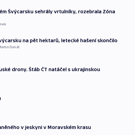
ském Švýcarsku sehrály vrtulníky, rozebrala Zóna
imek
výcarsku na pět hektarů, letecké hašení skončilo
Martin Donát
ruské drony. Štáb ČT natáčel s ukrajinskou
u
raněného v jeskyni v Moravském krasu