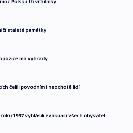
moc Polsku tři vrtulníky
 ničí staleté památky
 opozice má výhrady
ích čelili povodním i neochotě lidí
roku 1997 vyhlásili evakuaci všech obyvatel