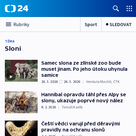
Sport
SLEDOVAT
Rubriky
TÉMA
Sloni
Samec slona ze zlínské zoo bude
muset jinam. Po jeho útoku uhynula
samice
26. 5. 2026
26. 5. 2026
|
Vendula Machů
,
ČTK
Hannibal opravdu táhl přes Alpy se
slony, ukazuje poprvé nový nález
8. 2. 2026
|
Tomáš Karlík
Čeští vědci varují před děravými
pravidly na ochranu slonů