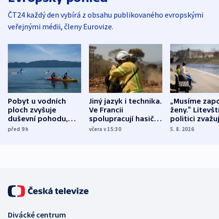
ČT24 každý den vybírá z obsahu publikovaného evropskými
veřejnými médii, členy Eurovize.
Pobyt u vodních
Jiný jazyk i technika.
„Musíme zapo
ploch zvyšuje
Ve Francii
ženy.“ Litevšt
duševní pohodu,
spolupracují hasiči z
politici zvažuj
ukázala
různých zemí
dohodu o
před 9
h
včera v 15:30
5. 8. 2026
mezinárodní studie
demografii
Divácké centrum