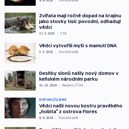
4. 6. 2025
|
Tomáš Karlík
Zvířata mají ročně dopad na krajinu
jako stovky tisíc povodní, odhadují
vědci
17. 3. 2025
|
ČTK
Vědci vytvořili myši s mamutí DNA
5. 3. 2025
|
Tomáš Karlík
Desítky slonů našly nový domov v
keňském národním parku
15. 10. 2024
|
Reuters
,
ČT24
DOPORUČUJEME
Vědci našli novou kostru pravěkého
„hobita“ z ostrova Flores
8. 8. 2024
|
Tomáš Karlík