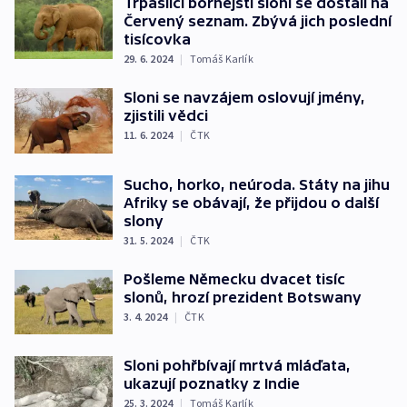
Trpasličí bornejští sloni se dostali na
Červený seznam. Zbývá jich poslední
tisícovka
29. 6. 2024
|
Tomáš Karlík
Sloni se navzájem oslovují jmény,
zjistili vědci
11. 6. 2024
|
ČTK
Sucho, horko, neúroda. Státy na jihu
Afriky se obávají, že přijdou o další
slony
31. 5. 2024
|
ČTK
Pošleme Německu dvacet tisíc
slonů, hrozí prezident Botswany
3. 4. 2024
|
ČTK
Sloni pohřbívají mrtvá mláďata,
ukazují poznatky z Indie
25. 3. 2024
|
Tomáš Karlík