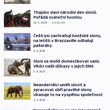
Thajsko slaví národní den slonů.
Pořádá sváteční hostinu
13. 3. 2024
|
Jan Buršík
Čeští psi zachraňují konžské slony,
na letišti v Brazzaville odhalují
pašeráky
6. 6. 2023
|
Sloni se mohli domestikovat sami.
Vědci našli důkazy v jejich DNA
5. 4. 2023
|
Neandertálci uměli ulovit a
zpracovat obří pravěké slony.
Ukazuje to na vyspělou společnost
2. 2. 2023
|