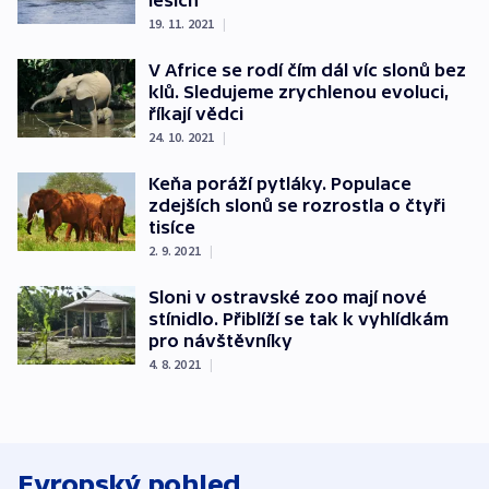
lesích
19. 11. 2021
|
V Africe se rodí čím dál víc slonů bez
klů. Sledujeme zrychlenou evoluci,
říkají vědci
24. 10. 2021
|
Keňa poráží pytláky. Populace
zdejších slonů se rozrostla o čtyři
tisíce
2. 9. 2021
|
Sloni v ostravské zoo mají nové
stínidlo. Přiblíží se tak k vyhlídkám
pro návštěvníky
4. 8. 2021
|
Evropský pohled