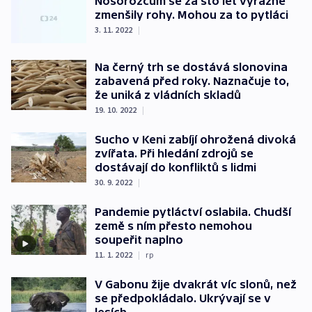
Nosorožcům se za sto let výrazně
zmenšily rohy. Mohou za to pytláci
3. 11. 2022
|
Na černý trh se dostává slonovina
zabavená před roky. Naznačuje to,
že uniká z vládních skladů
19. 10. 2022
|
Sucho v Keni zabíjí ohrožená divoká
zvířata. Při hledání zdrojů se
dostávají do konfliktů s lidmi
30. 9. 2022
|
Pandemie pytláctví oslabila. Chudší
země s ním přesto nemohou
soupeřit naplno
11. 1. 2022
|
rp
V Gabonu žije dvakrát víc slonů, než
se předpokládalo. Ukrývají se v