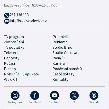
každý všední den:
8:00—16:00 hodin
261 136 113
info@ceskatelevize.cz
TV program
Pro média
Živé vysílání
Reklama
TV poplatky
Studio Brno
Teletext
Studio Ostrava
Podcasty
Rada ČT
Počasí
Kariéra
E-shop
Podávání námětů
Mobilní a TV aplikace
Časté dotazy
Vše o ČT
Kontakty
Instagram
Facebook
YouTube
X
Threads