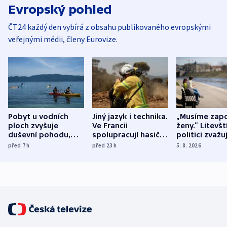
Evropský pohled
ČT24 každý den vybírá z obsahu publikovaného evropskými
veřejnými médii, členy Eurovize.
Pobyt u vodních
Jiný jazyk i technika.
„Musíme zapo
ploch zvyšuje
Ve Francii
ženy.“ Litevšt
duševní pohodu,
spolupracují hasiči z
politici zvažuj
ukázala
různých zemí
dohodu o
před 7
h
před 23
h
5. 8. 2026
mezinárodní studie
demografii