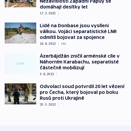
Nezávislosti Západní Papuy se
domáhají desítky let
17. 3. 2023
|
Lidé na Donbase jsou vysíleni
válkou. Vojáci separatistické LNR
odmítli bojovat za spojence
16. 8. 2022
|
vkl
Ázerbájdžán zničil arménské cíle v
Náhorním Karabachu, separatisté
částečně mobilizují
3. 8. 2022
|
Odvolací soud potvrdil 20 let vězení
pro Čecha, který bojoval po boku
Rusů proti Ukrajině
25. 5. 2022
|