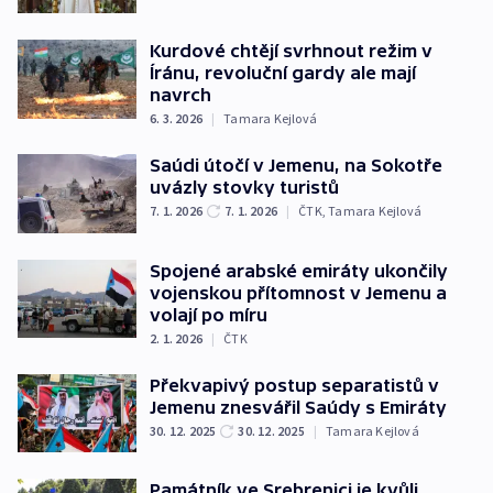
Kurdové chtějí svrhnout režim v
Íránu, revoluční gardy ale mají
navrch
6. 3. 2026
|
Tamara Kejlová
Saúdi útočí v Jemenu, na Sokotře
uvázly stovky turistů
7. 1. 2026
7. 1. 2026
|
ČTK
,
Tamara Kejlová
Spojené arabské emiráty ukončily
vojenskou přítomnost v Jemenu a
volají po míru
2. 1. 2026
|
ČTK
Překvapivý postup separatistů v
Jemenu znesvářil Saúdy s Emiráty
30. 12. 2025
30. 12. 2025
|
Tamara Kejlová
Památník ve Srebrenici je kvůli