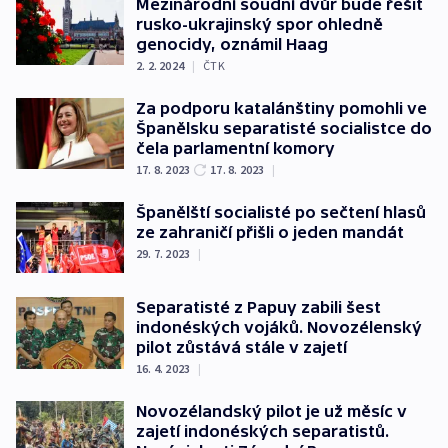
Mezinárodní soudní dvůr bude řešit
rusko-ukrajinský spor ohledně
genocidy, oznámil Haag
2. 2. 2024
|
ČTK
Za podporu katalánštiny pomohli ve
Španělsku separatisté socialistce do
čela parlamentní komory
17. 8. 2023
17. 8. 2023
|
Španělští socialisté po sečtení hlasů
ze zahraničí přišli o jeden mandát
29. 7. 2023
|
Separatisté z Papuy zabili šest
indonéských vojáků. Novozélenský
pilot zůstává stále v zajetí
16. 4. 2023
|
Novozélandský pilot je už měsíc v
zajetí indonéských separatistů.