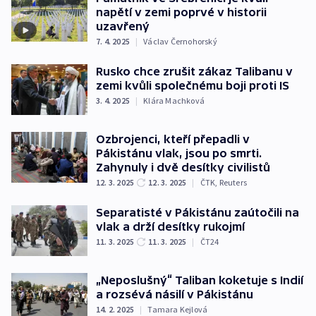
napětí v zemi poprvé v historii
uzavřený
7. 4. 2025
|
Václav Černohorský
Rusko chce zrušit zákaz Talibanu v
zemi kvůli společnému boji proti IS
3. 4. 2025
|
Klára Machková
Ozbrojenci, kteří přepadli v
Pákistánu vlak, jsou po smrti.
Zahynuly i dvě desítky civilistů
12. 3. 2025
12. 3. 2025
|
ČTK
,
Reuters
Separatisté v Pákistánu zaútočili na
vlak a drží desítky rukojmí
11. 3. 2025
11. 3. 2025
|
ČT24
„Neposlušný“ Taliban koketuje s Indií
a rozsévá násilí v Pákistánu
14. 2. 2025
|
Tamara Kejlová