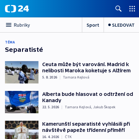
Sport
SLEDOVAT
Rubriky
TÉMA
Separatisté
Ceuta může být varování. Madrid k
nelibosti Maroka koketuje s Alžírem
5. 8. 2026
|
Tamara Kejlová
Alberta bude hlasovat o odtržení od
Kanady
22. 5. 2026
|
Tamara Kejlová
,
Jakub Škopek
Kamerunští separatisté vyhlásili při
návštěvě papeže třídenní příměří
16. 4. 2026
|
ČTK