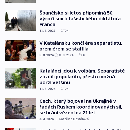
Španělsko si letos připomíná 50.
výročí smrti fašistického diktátora
Franca
11. 1. 2025
|
ČT24
V Katalánsku končí éra separatistů,
premiérem se stal Illa
8. 8. 2024
8. 8. 2024
|
ČTK
Katalánci jdou k volbám. Separatisté
ztratili popularitu, přesto možná
udrží většinu
11. 5. 2024
|
ČT24
Čech, který bojoval na Ukrajině v
řadách Ruskem koordinovaných sil,
se brání vězení na 21 let
3. 4. 2024
|
Kateřina Dostálová