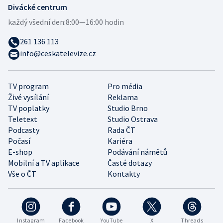
Divácké centrum
každý všední den:
8:00—16:00 hodin
261 136 113
info@ceskatelevize.cz
TV program
Pro média
Živé vysílání
Reklama
TV poplatky
Studio Brno
Teletext
Studio Ostrava
Podcasty
Rada ČT
Počasí
Kariéra
E-shop
Podávání námětů
Mobilní a TV aplikace
Časté dotazy
Vše o ČT
Kontakty
Instagram
Facebook
YouTube
X
Threads