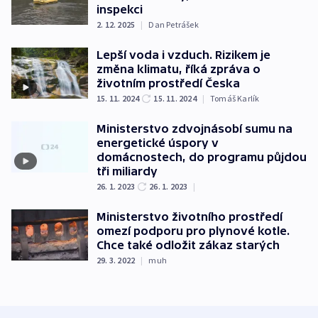
inspekci
2. 12. 2025
|
Dan Petrášek
Lepší voda i vzduch. Rizikem je
změna klimatu, říká zpráva o
životním prostředí Česka
15. 11. 2024
15. 11. 2024
|
Tomáš Karlík
Ministerstvo zdvojnásobí sumu na
energetické úspory v
domácnostech, do programu půjdou
tři miliardy
26. 1. 2023
26. 1. 2023
|
Ministerstvo životního prostředí
omezí podporu pro plynové kotle.
Chce také odložit zákaz starých
29. 3. 2022
|
muh