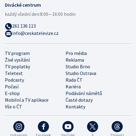
Divácké centrum
každý všední den:
8:00—16:00 hodin
261 136 113
info@ceskatelevize.cz
TV program
Pro média
Živé vysílání
Reklama
TV poplatky
Studio Brno
Teletext
Studio Ostrava
Podcasty
Rada ČT
Počasí
Kariéra
E-shop
Podávání námětů
Mobilní a TV aplikace
Časté dotazy
Vše o ČT
Kontakty
Instagram
Facebook
YouTube
X
Threads