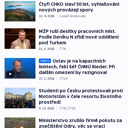
Čtyři CHKO slaví 50 let, vyhlašování
nových provázejí spory
12. 4. 2026
|
Lukáš Smrkovský
MŽP ruší desítky pracovních míst.
Podle Deníku N zřídí nové oddělení
pod Turkem
31. 3. 2026
|
ČTK
Ústav je na kapacitních
VIDEO
limitech, řekl šéf ČHMÚ Rieder. Při
dalším omezení by rezignoval
27. 3. 2026
|
ČT24
Studenti po Česku protestovali proti
Motoristům v čele resortu životního
prostředí
9. 12. 2025
|
ČTK
,
ČT24
Ministerstvo zrušilo firmě pokutu za
znečištění Odry, věc se vrací