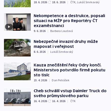
18. 6. 2026
18. 6. 2026
|
ČTK
,
Lukáš Smrkovský
Nekompetence a destrukce, popsali
situaci na MŽP pro Reportéry ČT
exzaměstnanci
9. 6. 2026
|
Barbora Loudová
Nebezpečné invazní druhy může
mapovat i veřejnost
8. 6. 2026
|
Lukáš Smrkovský
Kauza znečištění řeky Odry končí.
Ministerstvo potvrdilo firmě pokutu
sto tisíc
23. 4. 2026
|
Dan Petrášek
Cheb schválil vstup Daimler Truck do
svého průmyslového parku
16. 4. 2026
16. 4. 2026
|
ČTK