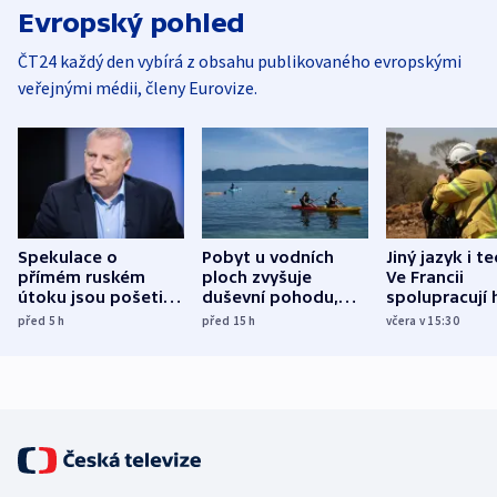
Evropský pohled
ČT24 každý den vybírá z obsahu publikovaného evropskými
veřejnými médii, členy Eurovize.
Spekulace o
Pobyt u vodních
Jiný jazyk i t
přímém ruském
ploch zvyšuje
Ve Francii
útoku jsou pošetilé,
duševní pohodu,
spolupracují h
míní estonský
ukázala
různých zemí
před 5
h
před 15
h
včera v 15:30
bezpečnostní
mezinárodní studie
expert