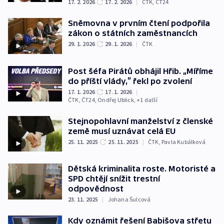
17. 2. 2026
17. 2. 2026
|
ČTK
,
ČT24
Sněmovna v prvním čtení podpořila
zákon o státních zaměstnancích
29. 1. 2026
29. 1. 2026
|
ČTK
Post šéfa Pirátů obhájil Hřib. „Míříme
do příští vlády,“ řekl po zvolení
17. 1. 2026
17. 1. 2026
|
ČTK
,
ČT24
,
Ondřej Ublick
, +1 další
Stejnopohlavní manželství z členské
země musí uznávat celá EU
25. 11. 2025
25. 11. 2025
|
ČTK
,
Pavla Kubálková
Dětská kriminalita roste. Motoristé a
SPD chtějí snížit trestní
odpovědnost
23. 11. 2025
|
Johana Šulcová
Kdy oznámit řešení Babišova střetu