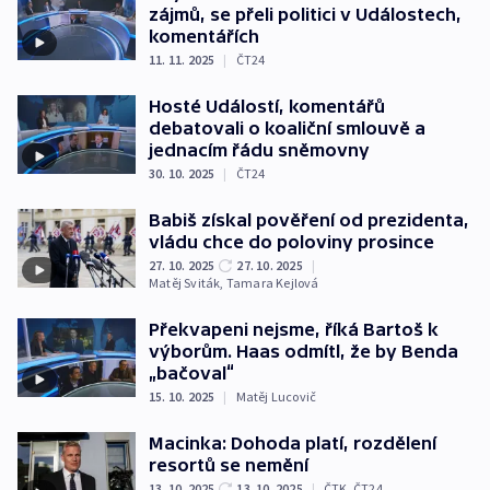
zájmů, se přeli politici v Událostech,
komentářích
11. 11. 2025
|
ČT24
Hosté Událostí, komentářů
debatovali o koaliční smlouvě a
jednacím řádu sněmovny
30. 10. 2025
|
ČT24
Babiš získal pověření od prezidenta,
vládu chce do poloviny prosince
27. 10. 2025
27. 10. 2025
|
Matěj Sviták
,
Tamara Kejlová
Překvapeni nejsme, říká Bartoš k
výborům. Haas odmítl, že by Benda
„bačoval“
15. 10. 2025
|
Matěj Lucovič
Macinka: Dohoda platí, rozdělení
resortů se nemění
13. 10. 2025
13. 10. 2025
|
ČTK
,
ČT24