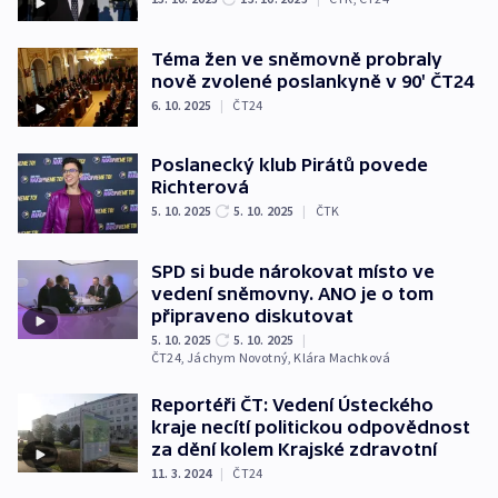
Téma žen ve sněmovně probraly
nově zvolené poslankyně v 90' ČT24
6. 10. 2025
|
ČT24
Poslanecký klub Pirátů povede
Richterová
5. 10. 2025
5. 10. 2025
|
ČTK
SPD si bude nárokovat místo ve
vedení sněmovny. ANO je o tom
připraveno diskutovat
5. 10. 2025
5. 10. 2025
|
ČT24
,
Jáchym Novotný
,
Klára Machková
Reportéři ČT: Vedení Ústeckého
kraje necítí politickou odpovědnost
za dění kolem Krajské zdravotní
11. 3. 2024
|
ČT24