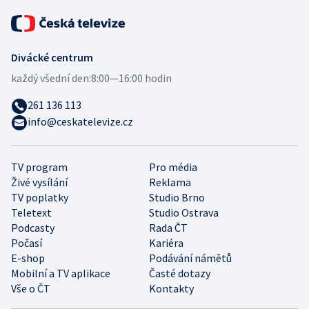
Divácké centrum
každý všední den:
8:00—16:00 hodin
261 136 113
info@ceskatelevize.cz
TV program
Pro média
Živé vysílání
Reklama
TV poplatky
Studio Brno
Teletext
Studio Ostrava
Podcasty
Rada ČT
Počasí
Kariéra
E-shop
Podávání námětů
Mobilní a TV aplikace
Časté dotazy
Vše o ČT
Kontakty