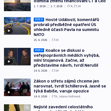
odmítla změnu financování ČT a ČRo
1. 7. 2026
1. 7. 2026
|
ČTK
,
ČT24
Hosté Událostí, komentářů
VIDEO
probrali předběžné opatření ÚS
ohledně účasti Pavla na summitu
NATO
25. 6. 2026
|
ČT24
Koalice se diskusi o
VIDEO
veřejnoprávních médiích vyhýbá,
míní Stojanová. Začne, až
představíme návrh, tvrdí Nerušil
14. 6. 2026
|
ČT24
Zákon o střetu zájmů chceme jen
narovnat, tvrdí Schillerová. Jasně se
týká Babiše, varuje opozice
14. 6. 2026
|
ČTK
,
Jolana Vašinová
Nejisté zavedení celostátního