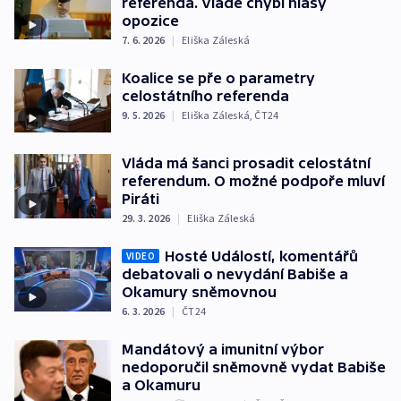
referenda. Vládě chybí hlasy
opozice
7. 6. 2026
|
Eliška Záleská
Koalice se pře o parametry
celostátního referenda
9. 5. 2026
|
Eliška Záleská
,
ČT24
Vláda má šanci prosadit celostátní
referendum. O možné podpoře mluví
Piráti
29. 3. 2026
|
Eliška Záleská
Hosté Událostí, komentářů
VIDEO
debatovali o nevydání Babiše a
Okamury sněmovnou
6. 3. 2026
|
ČT24
Mandátový a imunitní výbor
nedoporučil sněmovně vydat Babiše
a Okamuru