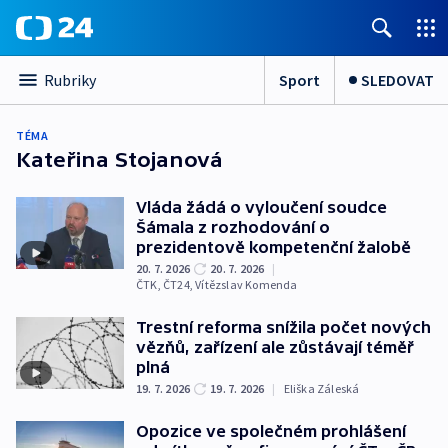
Sport
SLEDOVAT
Rubriky
TÉMA
Kateřina Stojanová
Vláda žádá o vyloučení soudce
Šámala z rozhodování o
prezidentově kompetenční žalobě
20. 7. 2026
20. 7. 2026
|
ČTK
,
ČT24
,
Vítězslav Komenda
Trestní reforma snížila počet nových
vězňů, zařízení ale zůstávají téměř
plná
19. 7. 2026
19. 7. 2026
|
Eliška Záleská
Opozice ve společném prohlášení