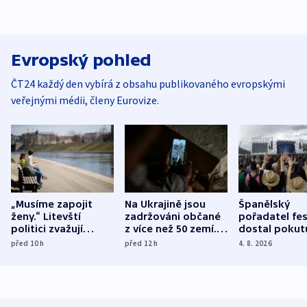
Evropský pohled
ČT24 každý den vybírá z obsahu publikovaného evropskými
veřejnými médii, členy Eurovize.
„Musíme zapojit
Na Ukrajině jsou
Španělský
ženy.“ Litevští
zadržováni občané
pořadatel fes
politici zvažují
z více než 50 zemí.
dostal pokut
dohodu o
Bojovali na straně
nekalé prakti
před 10
h
před 12
h
4. 8. 2026
demografii
Ruska