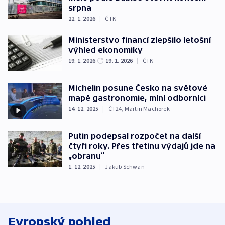
srpna
22. 1. 2026
|
ČTK
Ministerstvo financí zlepšilo letošní
výhled ekonomiky
19. 1. 2026
19. 1. 2026
|
ČTK
Michelin posune Česko na světové
mapě gastronomie, míní odborníci
14. 12. 2025
|
ČT24
,
Martin Machorek
Putin podepsal rozpočet na další
čtyři roky. Přes třetinu výdajů jde na
„obranu“
1. 12. 2025
|
Jakub Schwan
Evropský pohled