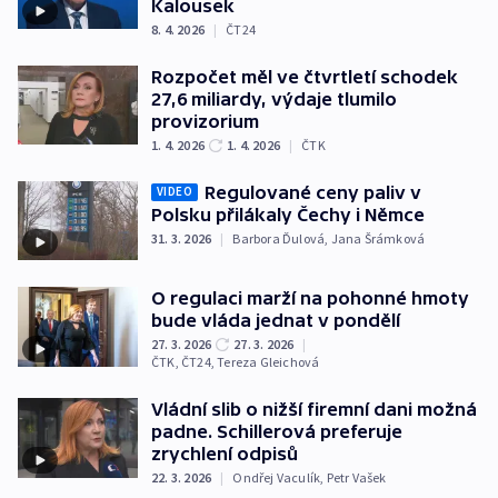
Kalousek
8. 4. 2026
|
ČT24
Rozpočet měl ve čtvrtletí schodek
27,6 miliardy, výdaje tlumilo
provizorium
1. 4. 2026
1. 4. 2026
|
ČTK
Regulované ceny paliv v
VIDEO
Polsku přilákaly Čechy i Němce
31. 3. 2026
|
Barbora Ďulová
,
Jana Šrámková
O regulaci marží na pohonné hmoty
bude vláda jednat v pondělí
27. 3. 2026
27. 3. 2026
|
ČTK
,
ČT24
,
Tereza Gleichová
Vládní slib o nižší firemní dani možná
padne. Schillerová preferuje
zrychlení odpisů
22. 3. 2026
|
Ondřej Vaculík
,
Petr Vašek