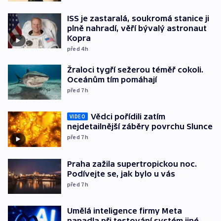
ISS je zastaralá, soukromá stanice ji
plně nahradí, věří bývalý astronaut
Kopra
před 4
h
Žraloci tygří sežerou téměř cokoli.
Oceánům tím pomáhají
před 7
h
Vědci pořídili zatím
VIDEO
nejdetailnější záběry povrchu Slunce
před 7
h
Praha zažila supertropickou noc.
Podívejte se, jak bylo u vás
před 7
h
Umělá inteligence firmy Meta
napadla při testování systém jiné