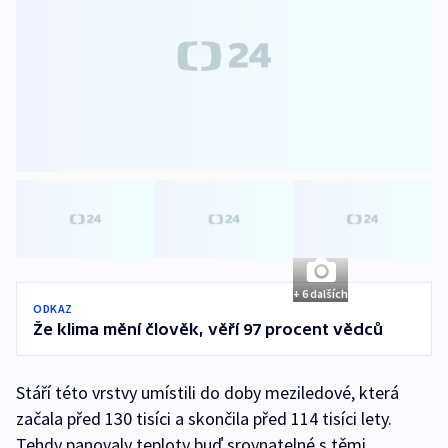
+ 6 dalších
ODKAZ
Že klima mění člověk, věří 97 procent vědců
Stáří této vrstvy umístili do doby meziledové, která
začala před 130 tisíci a skončila před 114 tisíci lety.
Tehdy panovaly teploty buď srovnatelné s těmi