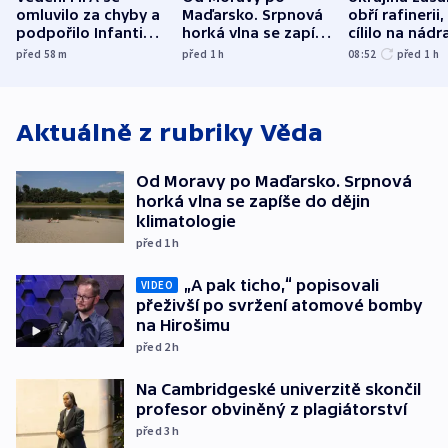
omluvilo za chyby a
Maďarsko. Srpnová
obří rafinerii
podpořilo Infantina.
horká vlna se zapíše
cílilo na nádra
UEFA trvá na
do dějin
autobus
před 58
m
před 1
h
08:52
před 1
h
bojkotu
klimatologie
Aktuálně z rubriky
Věda
Od Moravy po Maďarsko. Srpnová
horká vlna se zapíše do dějin
klimatologie
před 1
h
„A pak ticho,“ popisovali
VIDEO
přeživší po svržení atomové bomby
na Hirošimu
před 2
h
Na Cambridgeské univerzitě skončil
profesor obviněný z plagiátorství
před 3
h