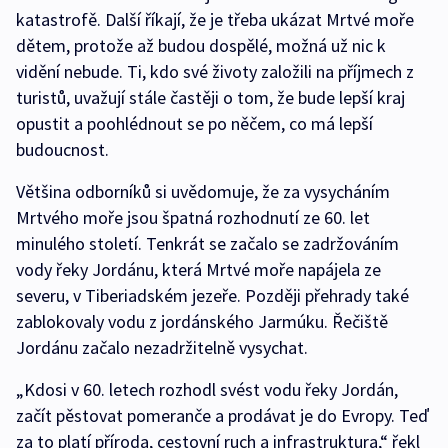
katastrofě. Další říkají, že je třeba ukázat Mrtvé moře
dětem, protože až budou dospělé, možná už nic k
vidění nebude. Ti, kdo své životy založili na příjmech z
turistů, uvažují stále častěji o tom, že bude lepší kraj
opustit a poohlédnout se po něčem, co má lepší
budoucnost.
Většina odborníků si uvědomuje, že za vysycháním
Mrtvého moře jsou špatná rozhodnutí ze 60. let
minulého století. Tenkrát se začalo se zadržováním
vody řeky Jordánu, která Mrtvé moře napájela ze
severu, v Tiberiadském jezeře. Později přehrady také
zablokovaly vodu z jordánského Jarmúku. Řečiště
Jordánu začalo nezadržitelně vysychat.
„Kdosi v 60. letech rozhodl svést vodu řeky Jordán,
začít pěstovat pomeranče a prodávat je do Evropy. Teď
za to platí příroda, cestovní ruch a infrastruktura,“ řekl