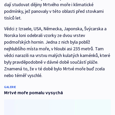
dají studovat dějiny Mrtvého moře i klimatické
podmínky, jež panovaly v této oblasti před stovkami
tisíců let.
Vědci z Izraele, USA, Německa, Japonska, Švýcarska a
Norska loni odebrali vzorky ze dvou vrstev
podmořských hornin. Jedna z nich byla poblíž
nejhlubšího místa moře, v hloubi asi 235 metrů. Tam
vědci narazili na vrstvu malých kulatých kaménků, které
byly pravděpodobně v dávné době součástí pláže.
Znamená to, že v té době bylo Mrtvé moře buď zcela
nebo téměř vyschlé.
GALERIE
Mrtvé moře pomalu vysychá