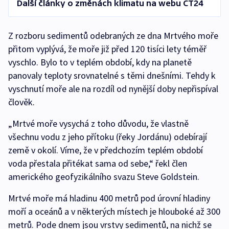
Další články o změnách klimatu na webu ČT24
Z rozboru sedimentů odebraných ze dna Mrtvého moře
přitom vyplývá, že moře již před 120 tisíci lety téměř
vyschlo. Bylo to v teplém období, kdy na planetě
panovaly teploty srovnatelné s těmi dnešními. Tehdy k
vyschnutí moře ale na rozdíl od nynější doby nepřispíval
člověk.
„Mrtvé moře vysychá z toho důvodu, že vlastně
všechnu vodu z jeho přítoku (řeky Jordánu) odebírají
země v okolí. Víme, že v předchozím teplém období
voda přestala přitékat sama od sebe,“ řekl člen
amerického geofyzikálního svazu Steve Goldstein.
Mrtvé moře má hladinu 400 metrů pod úrovní hladiny
moří a oceánů a v některých místech je hlouboké až 300
metrů. Pode dnem jsou vrstvy sedimentů, na nichž se