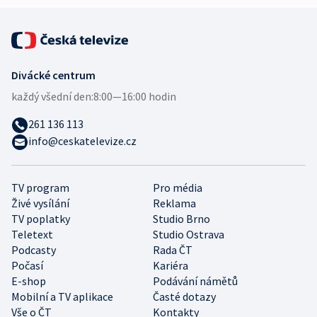
Divácké centrum
každý všední den:
8:00—16:00 hodin
261 136 113
info@ceskatelevize.cz
TV program
Pro média
Živé vysílání
Reklama
TV poplatky
Studio Brno
Teletext
Studio Ostrava
Podcasty
Rada ČT
Počasí
Kariéra
E-shop
Podávání námětů
Mobilní a TV aplikace
Časté dotazy
Vše o ČT
Kontakty