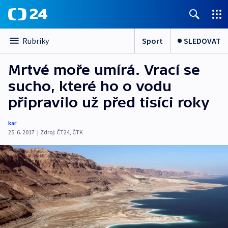
Sport
SLEDOVAT
Rubriky
Mrtvé moře umírá. Vrací se
sucho, které ho o vodu
připravilo už před tisíci roky
kar
25. 6. 2017
|
Zdroj:
ČT24
,
ČTK