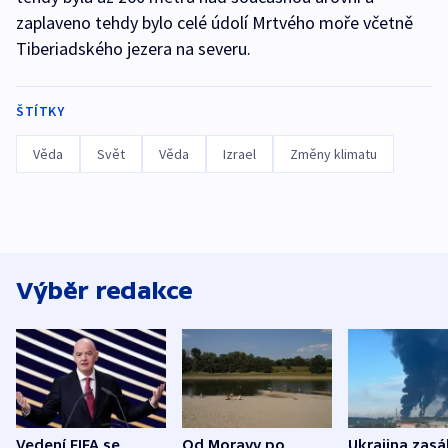
zaplaveno tehdy bylo celé údolí Mrtvého moře včetně
Tiberiadského jezera na severu.
ŠTÍTKY
Věda
Svět
Věda
Izrael
Změny klimatu
Výběr redakce
Vedení FIFA se
Od Moravy po
Ukrajina zasá