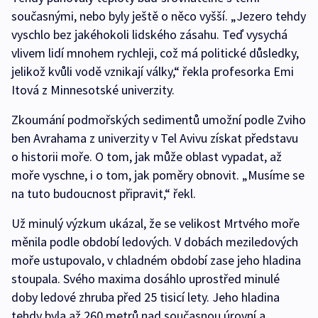
současnými, nebo byly ještě o něco vyšší. „Jezero tehdy
vyschlo bez jakéhokoli lidského zásahu. Teď vysychá
vlivem lidí mnohem rychleji, což má politické důsledky,
jelikož kvůli vodě vznikají války,“ řekla profesorka Emi
Itová z Minnesotské univerzity.
Zkoumání podmořských sedimentů umožní podle Zviho
ben Avrahama z univerzity v Tel Avivu získat představu
o historii moře. O tom, jak může oblast vypadat, až
moře vyschne, i o tom, jak poměry obnovit. „Musíme se
na tuto budoucnost připravit,“ řekl.
Už minulý výzkum ukázal, že se velikost Mrtvého moře
měnila podle období ledových. V dobách meziledových
moře ustupovalo, v chladném období zase jeho hladina
stoupala. Svého maxima dosáhlo uprostřed minulé
doby ledové zhruba před 25 tisicí lety. Jeho hladina
tehdy byla až 260 metrů nad současnou úrovní a