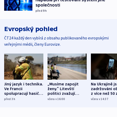
společnosti
před 9
h
Evropský pohled
ČT24 každý den vybírá z obsahu publikovaného evropskými
veřejnými médii, členy Eurovize.
Jiný jazyk i technika.
„Musíme zapojit
Na Ukrajině j
Ve Francii
ženy.“ Litevští
zadržováni o
spolupracují hasiči z
politici zvažují
z více než 50 
různých zemí
dohodu o
Bojovali na s
před 3
h
včera v 16:00
včera v 14:37
demografii
Ruska