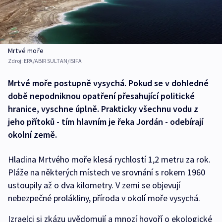
Mrtvé moře
Zdroj:
EPA/ABIR SULTAN/ISIFA
Mrtvé moře postupně vysychá. Pokud se v dohledné
době nepodniknou opatření přesahující politické
hranice, vyschne úplně. Prakticky všechnu vodu z
jeho přítoků - tím hlavním je řeka Jordán - odebírají
okolní země.
Hladina Mrtvého moře klesá rychlostí 1,2 metru za rok.
Pláže na některých místech ve srovnání s rokem 1960
ustoupily až o dva kilometry. V zemi se objevují
nebezpečné prolákliny, příroda v okolí moře vysychá.
Izraelci si zkázu uvědomují a mnozí hovoří o ekologické