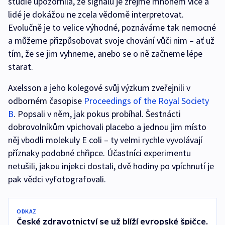
studie upozornila, že signálů je zřejmě mnohem více a
lidé je dokážou ne zcela vědomě interpretovat.
Evolučně je to velice výhodné, poznáváme tak nemocné
a můžeme přizpůsobovat svoje chování vůči nim – ať už
tím, že se jim vyhneme, anebo se o ně začneme lépe
starat.
Axelsson a jeho kolegové svůj výzkum zveřejnili v
odborném časopise
Proceedings of the Royal Society
B
. Popsali v něm, jak pokus probíhal. Šestnácti
dobrovolníkům vpichovali placebo a jednou jim místo
něj vbodli molekuly E coli – ty velmi rychle vyvolávají
příznaky podobné chřipce. Účastníci experimentu
netušili, jakou injekci dostali, dvě hodiny po vpíchnutí je
pak vědci vyfotografovali.
ODKAZ
České zdravotnictví se už blíží evropské špičce.