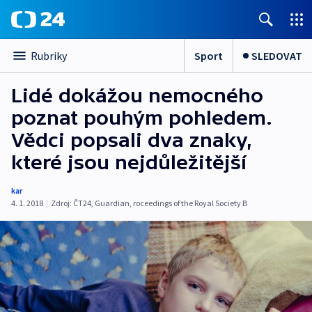
Sport
SLEDOVAT
Rubriky
Lidé dokážou nemocného
poznat pouhým pohledem.
Vědci popsali dva znaky,
které jsou nejdůležitější
kar
4. 1. 2018
|
Zdroj:
ČT24
,
Guardian
,
roceedings of the Royal Society B