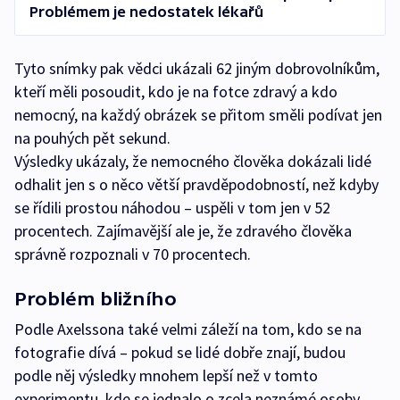
Problémem je nedostatek lékařů
Tyto snímky pak vědci ukázali 62 jiným dobrovolníkům,
kteří měli posoudit, kdo je na fotce zdravý a kdo
nemocný, na každý obrázek se přitom směli podívat jen
na pouhých pět sekund.
Výsledky ukázaly, že nemocného člověka dokázali lidé
odhalit jen s o něco větší pravděpodobností, než kdyby
se řídili prostou náhodou – uspěli v tom jen v 52
procentech. Zajímavější ale je, že zdravého člověka
správně rozpoznali v 70 procentech.
Problém bližního
Podle Axelssona také velmi záleží na tom, kdo se na
fotografie dívá – pokud se lidé dobře znají, budou
podle něj výsledky mnohem lepší než v tomto
experimentu, kde se jednalo o zcela neznámé osoby.