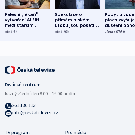
Falešní „lékaři“
Spekulace o
Pobyt u vodn
vytvoření AI šíří
přímém ruském
ploch zvyšuje
mezi staršími
útoku jsou pošetilé,
duševní poho
Poláky nebezpečné
míní estonský
ukázala
před 6
h
před 20
h
včera v 07:30
zdravotní rady
bezpečnostní
mezinárodní 
expert
Divácké centrum
každý všední den:
8:00—16:00 hodin
261 136 113
info@ceskatelevize.cz
TV program
Pro média