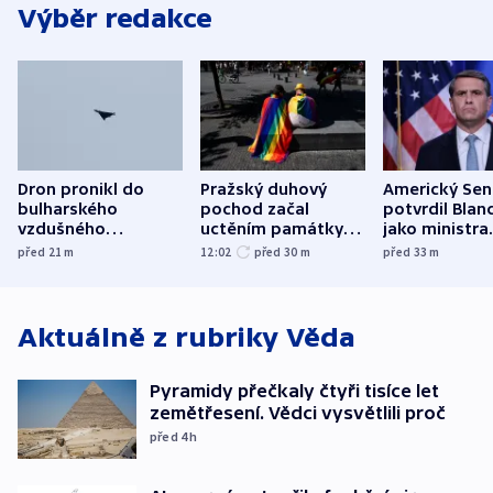
Výběr redakce
Dron pronikl do
Pražský duhový
Americký Sen
bulharského
pochod začal
potvrdil Blan
vzdušného
uctěním památky
jako ministra
prostoru,
obětí berlínského
spravedlnost
před 21
m
12:02
před 30
m
před 33
m
explodoval kilometr
útoku
od plynovodu
Aktuálně z rubriky
Věda
Pyramidy přečkaly čtyři tisíce let
zemětřesení. Vědci vysvětlili proč
před 4
h