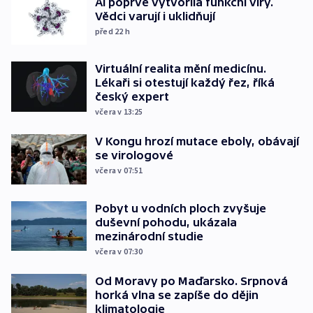
AI poprvé vytvořila funkční viry.
Vědci varují i uklidňují
před 22
h
Virtuální realita mění medicínu.
Lékaři si otestují každý řez, říká
český expert
včera v 13:25
V Kongu hrozí mutace eboly, obávají
se virologové
včera v 07:51
Pobyt u vodních ploch zvyšuje
duševní pohodu, ukázala
mezinárodní studie
včera v 07:30
Od Moravy po Maďarsko. Srpnová
horká vlna se zapíše do dějin
klimatologie