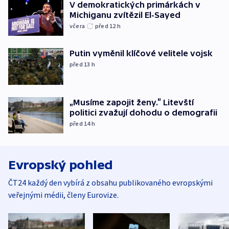
V demokratických primárkách v
Michiganu zvítězil El-Sayed
včera
před 12
h
Putin vyměnil klíčové velitele vojsk
před 13
h
„Musíme zapojit ženy.“ Litevští
politici zvažují dohodu o demografii
před 14
h
Evropský pohled
ČT24 každý den vybírá z obsahu publikovaného evropskými
veřejnými médii, členy Eurovize.