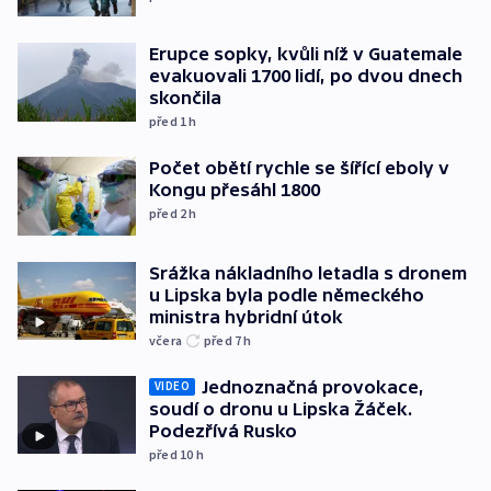
Erupce sopky, kvůli níž v Guatemale
evakuovali 1700 lidí, po dvou dnech
skončila
před 1
h
Počet obětí rychle se šířící eboly v
Kongu přesáhl 1800
před 2
h
Srážka nákladního letadla s dronem
u Lipska byla podle německého
ministra hybridní útok
včera
před 7
h
Jednoznačná provokace,
VIDEO
soudí o dronu u Lipska Žáček.
Podezřívá Rusko
před 10
h