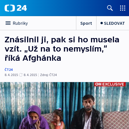
Sport
SLEDOVAT
Rubriky
Znásilnil ji, pak si ho musela
vzít. „Už na to nemyslím,“
říká Afghánka
ČT24
8. 4. 2015
8. 4. 2015
|
Zdroj:
ČT24