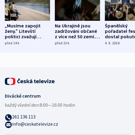
„Musíme zapojit
Na Ukrajině jsou
Španělský
ženy.“ Litevští
zadržováni občané
pořadatel fes
politici zvažují
z více než 50 zemí.
dostal pokut
dohodu o
Bojovali na straně
nekalé prakti
před 14
h
před 15
h
4. 8. 2026
demografii
Ruska
Divácké centrum
každý všední den:
8:00—16:00 hodin
261 136 113
info@ceskatelevize.cz