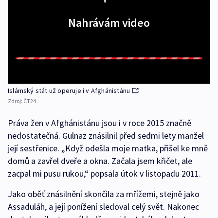
Nahrávám video
Islámský stát už operuje i v Afghánistánu
Zdroj:
ČT24
Práva žen v Afghánistánu jsou i v roce 2015 značně
nedostatečná. Gulnaz znásilnil před sedmi lety manžel
její sestřenice. „Když odešla moje matka, přišel ke mně
domů a zavřel dveře a okna. Začala jsem křičet, ale
zacpal mi pusu rukou,“ popsala útok v listopadu 2011.
Jako oběť znásilnění skončila za mřížemi, stejně jako
Assaduláh, a její ponížení sledoval celý svět. Nakonec