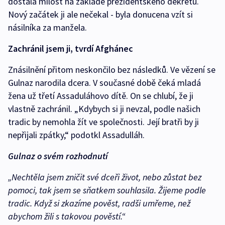
dostala milost na základě prezidentského dekretu.
Nový začátek ji ale nečekal - byla donucena vzít si
násilníka za manžela.
Zachránil jsem ji, tvrdí Afghánec
Znásilnění přitom neskončilo bez následků. Ve vězení se
Gulnaz narodila dcera. V současné době čeká mladá
žena už třetí Assaduláhovo dítě. On se chlubí, že ji
vlastně zachránil. „Kdybych si ji nevzal, podle našich
tradic by nemohla žít ve společnosti. Její bratři by ji
nepřijali zpátky,“ podotkl Assadulláh.
Gulnaz o svém rozhodnutí
„Nechtěla jsem zničit své dceři život, nebo zůstat bez
pomoci, tak jsem se sňatkem souhlasila. Žijeme podle
tradic. Když si zkazíme pověst, radši umřeme, než
abychom žili s takovou pověstí.“