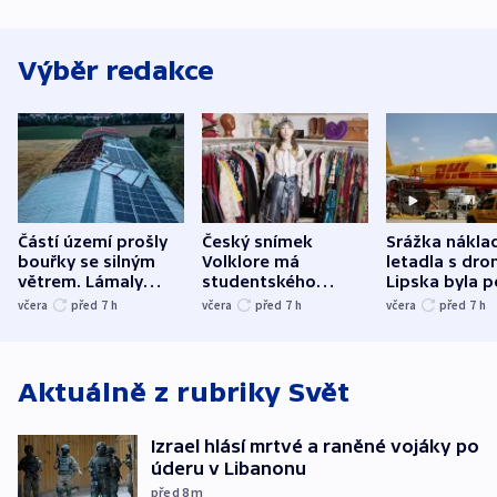
Výběr redakce
Částí území prošly
Český snímek
Srážka nákla
bouřky se silným
Volklore má
letadla s dr
větrem. Lámaly
studentského
Lipska byla p
stromy a poničily
Oscara, zabojuje o
německého mi
včera
před 7
h
včera
před 7
h
včera
před 7
h
střechu
cenu za krátký film
hybridní útok
Aktuálně z rubriky
Svět
Izrael hlásí mrtvé a raněné vojáky po
úderu v Libanonu
před 8
m