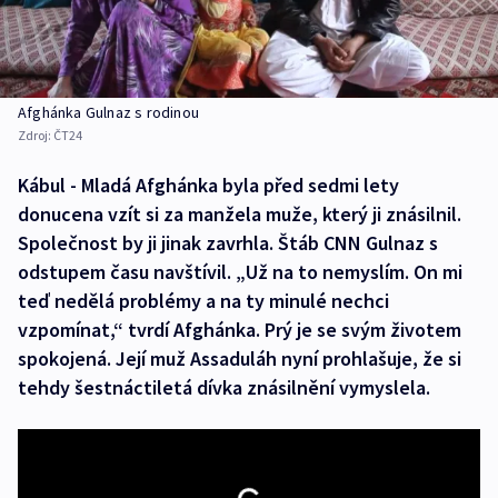
Afghánka Gulnaz s rodinou
Zdroj:
ČT24
Kábul - Mladá Afghánka byla před sedmi lety
donucena vzít si za manžela muže, který ji znásilnil.
Společnost by ji jinak zavrhla. Štáb CNN Gulnaz s
odstupem času navštívil. „Už na to nemyslím. On mi
teď nedělá problémy a na ty minulé nechci
vzpomínat,“ tvrdí Afghánka. Prý je se svým životem
spokojená. Její muž Assaduláh nyní prohlašuje, že si
tehdy šestnáctiletá dívka znásilnění vymyslela.