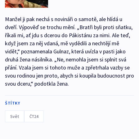
Manžel ji pak nechá s novináři o samotě, ale hlídá u
dveří. Výpověď se trochu mění. „Bratři byli proti sňatku,
říkali mi, ať jdu s dcerou do Pákistánu za nimi. Ale teď,
když jsem za něj vdaná, mě vydědili a nechtějí mě
vidět,“ poznamenala Gulnaz, která uvízla v pasti jako
druhá žena násilníka. „Ne, nemohla jsem si splnit svá
přání. Vzala jsem si tohoto muže a zpřetrhala vazby se
svou rodinou jen proto, abych si koupila budoucnost pro
svou dceru,“ podotkla žena.
ŠTÍTKY
Svět
ČT24