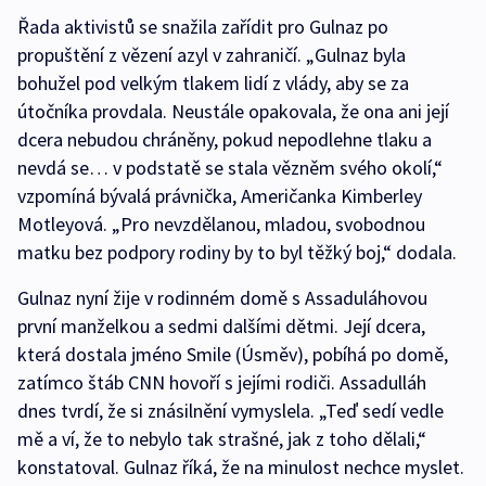
Řada aktivistů se snažila zařídit pro Gulnaz po
propuštění z vězení azyl v zahraničí. „Gulnaz byla
bohužel pod velkým tlakem lidí z vlády, aby se za
útočníka provdala. Neustále opakovala, že ona ani její
dcera nebudou chráněny, pokud nepodlehne tlaku a
nevdá se… v podstatě se stala vězněm svého okolí,“
vzpomíná bývalá právnička, Američanka Kimberley
Motleyová. „Pro nevzdělanou, mladou, svobodnou
matku bez podpory rodiny by to byl těžký boj,“ dodala.
Gulnaz nyní žije v rodinném domě s Assaduláhovou
první manželkou a sedmi dalšími dětmi. Její dcera,
která dostala jméno Smile (Úsměv), pobíhá po domě,
zatímco štáb CNN hovoří s jejími rodiči. Assadulláh
dnes tvrdí, že si znásilnění vymyslela. „Teď sedí vedle
mě a ví, že to nebylo tak strašné, jak z toho dělali,“
konstatoval. Gulnaz říká, že na minulost nechce myslet.