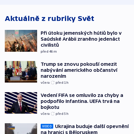
Aktuálně z rubriky
Svět
Při útoku jemenských hútiů bylo v
Saúdské Arábii zraněno jedenáct
civilistů
před 46
m
Trump se znovu pokouší omezit
nabývání amerického občanství
narozením
včera
před 1
h
Vedení FIFA se omluvilo za chyby a
podpořilo Infantina. UEFA trvá na
bojkotu
včera
před 5
h
Ukrajina buduje další opevnění
VIDEO
na hranici s Běloruskem