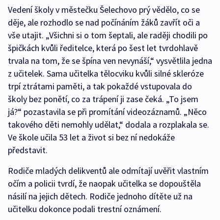
Vedení školy v městečku Šelechovo prý vědělo, co se
děje, ale rozhodlo se nad počínáním žáků zavřít oči a
vše utajit. „Všichni si o tom šeptali, ale raději chodili po
špičkách kvůli ředitelce, která po šest let tvrdohlavě
trvala na tom, že se špína ven nevynáší,“ vysvětlila jedna
z učitelek. Sama učitelka tělocviku kvůli silné skleróze
trpí ztrátami paměti, a tak pokaždé vstupovala do
školy bez ponětí, co za trápení ji zase čeká. „To jsem
já?“ pozastavila se při promítání videozáznamů. „Něco
takového děti nemohly udělat,“ dodala a rozplakala se.
Ve škole učila 53 let a život si bez ní nedokáže
představit.
Rodiče mladých delikventů ale odmítají uvěřit vlastním
očím a policii tvrdí, že naopak učitelka se dopouštěla
násilí na jejich dětech. Rodiče jednoho dítěte už na
učitelku dokonce podali trestní oznámení.