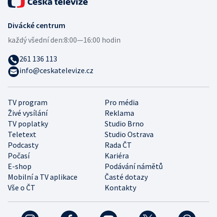
Divácké centrum
každý všední den:
8:00—16:00 hodin
261 136 113
info@ceskatelevize.cz
TV program
Pro média
Živé vysílání
Reklama
TV poplatky
Studio Brno
Teletext
Studio Ostrava
Podcasty
Rada ČT
Počasí
Kariéra
E-shop
Podávání námětů
Mobilní a TV aplikace
Časté dotazy
Vše o ČT
Kontakty