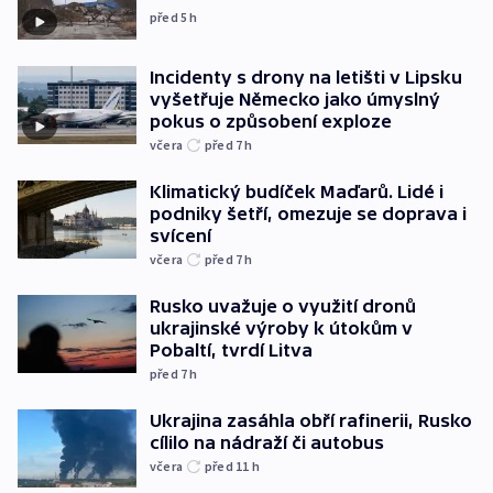
před 5
h
Incidenty s drony na letišti v Lipsku
vyšetřuje Německo jako úmyslný
pokus o způsobení exploze
včera
před 7
h
Klimatický budíček Maďarů. Lidé i
podniky šetří, omezuje se doprava i
svícení
včera
před 7
h
Rusko uvažuje o využití dronů
ukrajinské výroby k útokům v
Pobaltí, tvrdí Litva
před 7
h
Ukrajina zasáhla obří rafinerii, Rusko
cílilo na nádraží či autobus
včera
před 11
h