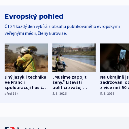
Evropský pohled
ČT24 každý den vybírá z obsahu publikovaného evropskými
veřejnými médii, členy Eurovize.
Jiný jazyk i technika.
„Musíme zapojit
Na Ukrajině j
Ve Francii
ženy.“ Litevští
zadržováni o
spolupracují hasiči z
politici zvažují
z více než 50 
různých zemí
dohodu o
Bojovali na s
před 12
h
5. 8. 2026
5. 8. 2026
demografii
Ruska