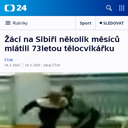
Sport
SLEDOVAT
Rubriky
Žáci na Sibiři několik měsíců
mlátili 73letou tělocvikářku
ČT24
24. 3. 2010
24. 3. 2010
|
Zdroj:
ČT24