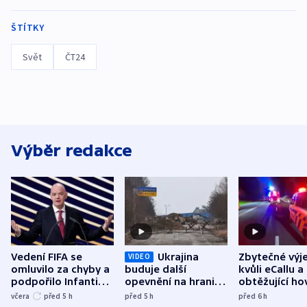
ŠTÍTKY
Svět
ČT24
Výběr redakce
Vedení FIFA se
Ukrajina
Zbytečné výj
VIDEO
omluvilo za chyby a
buduje další
kvůli eCallu a
podpořilo Infantina.
opevnění na hranici
obtěžující ho
UEFA trvá na
s Běloruskem
zdržují záchr
včera
před 5
h
před 5
h
před 6
h
bojkotu