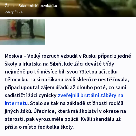
Žáci na Sibiři bili tělocvikářku
Zdroj:
ČT24
Moskva – Velký rozruch vzbudil v Rusku případ z jedné
školy u Irkutska na Sibiři, kde žáci deváté třídy
nejméně po tři měsíce bili svou 73letou učitelku
tělocviku. Ta si na šikanu kvůli skleróze nestěžovala,
případ upoutal zájem úřadů až dlouho poté, co sami
sadističtí žáci cynicky
zveřejnili brutální záběry na
internetu
. Stalo se tak na základě stížnosti rodičů
jiných žáků. Úřednice, která má školství v okrese na
starosti, pak vyrozuměla policii. Kvůli skandálu už
přišla o místo ředitelka školy.