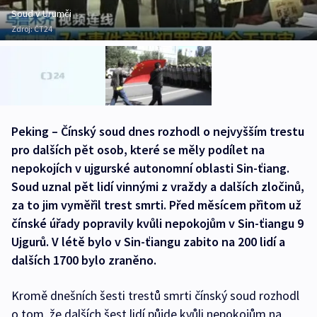
Soud v Urumči
Zdroj:
ČT24
Peking – Čínský soud dnes rozhodl o nejvyšším trestu
pro dalších pět osob, které se měly podílet na
nepokojích v ujgurské autonomní oblasti Sin-ťiang.
Soud uznal pět lidí vinnými z vraždy a dalších zločinů,
za to jim vyměřil trest smrti. Před měsícem přitom už
čínské úřady popravily kvůli nepokojům v Sin-ťiangu 9
Ujgurů. V létě bylo v Sin-ťiangu zabito na 200 lidí a
dalších 1700 bylo zraněno.
Kromě dnešních šesti trestů smrti čínský soud rozhodl
o tom, že dalších šest lidí půjde kvůli nepokojům na