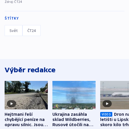
Zdroj:
ČT24
ŠTÍTKY
Svět
ČT24
Výběr redakce
Hejtmani řeší
Ukrajina zasáhla
Dron n
VIDEO
chybějící peníze na
sklad Wildberries,
letišti u Lips
opravu silnic. Jsou
Rusové útočili na
skoro kilo trh