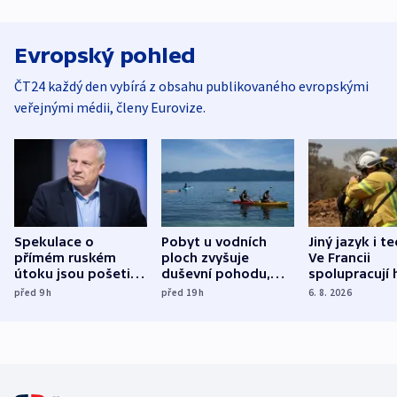
Evropský pohled
ČT24 každý den vybírá z obsahu publikovaného evropskými
veřejnými médii, členy Eurovize.
Spekulace o
Pobyt u vodních
Jiný jazyk i t
přímém ruském
ploch zvyšuje
Ve Francii
útoku jsou pošetilé,
duševní pohodu,
spolupracují h
míní estonský
ukázala
různých zemí
před 9
h
před 19
h
6. 8. 2026
bezpečnostní
mezinárodní studie
expert