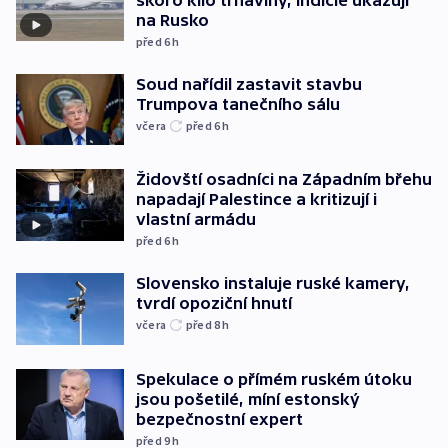
na Rusko
před 6
h
Soud nařídil zastavit stavbu
Trumpova tanečního sálu
včera
před 6
h
Židovští osadníci na Západním břehu
napadají Palestince a kritizují i
vlastní armádu
před 6
h
Slovensko instaluje ruské kamery,
tvrdí opoziční hnutí
včera
před 8
h
Spekulace o přímém ruském útoku
jsou pošetilé, míní estonský
bezpečnostní expert
před 9
h