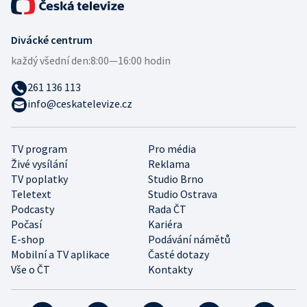
Divácké centrum
každý všední den:
8:00—16:00 hodin
261 136 113
info@ceskatelevize.cz
TV program
Pro média
Živé vysílání
Reklama
TV poplatky
Studio Brno
Teletext
Studio Ostrava
Podcasty
Rada ČT
Počasí
Kariéra
E-shop
Podávání námětů
Mobilní a TV aplikace
Časté dotazy
Vše o ČT
Kontakty