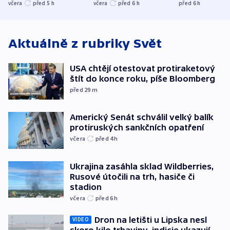
nenárokové, namítá
trh, hasiče či
indicie ukazuj
včera
před 5
h
včera
před 6
h
před 6
h
ministerstvo
stadion
Rusko
Aktuálně z rubriky
Svět
USA chtějí otestovat protiraketový
štít do konce roku, píše Bloomberg
před 29
m
Americký Senát schválil velký balík
protiruských sankčních opatření
včera
před 4
h
Ukrajina zasáhla sklad Wildberries,
Rusové útočili na trh, hasiče či
stadion
včera
před 6
h
Dron na letišti u Lipska nesl
VIDEO
skoro kilo trhaviny, indicie ukazují