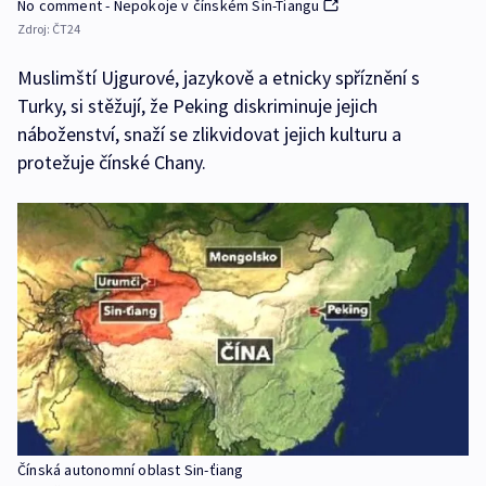
No comment - Nepokoje v čínském Sin-Ťiangu
Zdroj:
ČT24
Muslimští Ujgurové, jazykově a etnicky spříznění s
Turky, si stěžují, že Peking diskriminuje jejich
náboženství, snaží se zlikvidovat jejich kulturu a
protežuje čínské Chany.
Čínská autonomní oblast Sin-ťiang