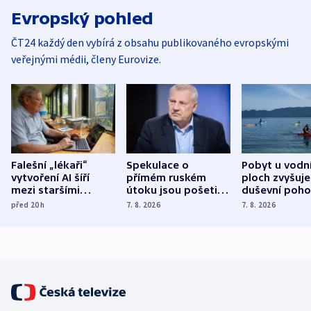
Evropský pohled
ČT24 každý den vybírá z obsahu publikovaného evropskými
veřejnými médii, členy Eurovize.
Falešní „lékaři“
Spekulace o
Pobyt u vodn
vytvoření AI šíří
přímém ruském
ploch zvyšuje
mezi staršími
útoku jsou pošetilé,
duševní poho
Poláky nebezpečné
míní estonský
ukázala
před 20
h
7. 8. 2026
7. 8. 2026
zdravotní rady
bezpečnostní
mezinárodní 
expert