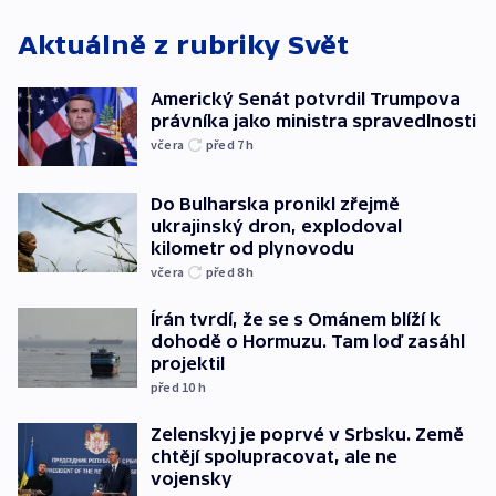
Aktuálně z rubriky
Svět
Americký Senát potvrdil Trumpova
právníka jako ministra spravedlnosti
včera
před 7
h
Do Bulharska pronikl zřejmě
ukrajinský dron, explodoval
kilometr od plynovodu
včera
před 8
h
Írán tvrdí, že se s Ománem blíží k
dohodě o Hormuzu. Tam loď zasáhl
projektil
před 10
h
Zelenskyj je poprvé v Srbsku. Země
chtějí spolupracovat, ale ne
vojensky