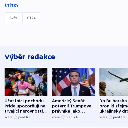
ŠTÍTKY
Svět
ČT24
Výběr redakce
Účastníci pochodu
Americký Senát
Do Bulharska
Pride upozorňují na
potvrdil Trumpova
pronikl zřejm
trvající nerovnosti i
právníka jako
ukrajinský dr
společenskou
ministra
explodoval k
včera
před 6
h
včera
před 7
h
včera
před 8
h
atmosféru
spravedlnosti
od plynovod