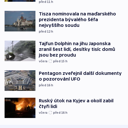
před 11
h
Tisza nominovala na maďarského
prezidenta bývalého šéfa
nejvyššího soudu
před 12
h
Tajfun Dolphin na jihu Japonska
zranil šest lidí, desítky tisíc domů
jsou bez proudu
včera
před 15
h
Pentagon zveřejnil další dokumenty
o pozorování UFO
před 16
h
Ruský útok na Kyjev a okolí zabil
čtyři lidi
včera
před 16
h