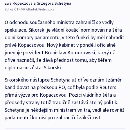
Ewa Kopaczová a Grzegorz Schetyna
Zdroj:
ČTK/PAP/Radek Pietruszka
O odchodu současného ministra zahraničí se vedly
spekulace. Sikorski je vládní koalicí nominován na šéfa
dolní komory parlamentu, v této funkci by měl nahradit
právě Kopaczovou. Nový kabinet v pondělí oficiálně
jmenuje prezident Bronislaw Komorowski, který už
dříve naznačil, že dává přednost tomu, aby šéfem
diplomacie zůstal Sikorski.
Sikorského nástupce Schetyna už dříve oznámil záměr
kandidovat na předsedu PO, což byla podle Reuters
přímá výzva pro Kopaczovou. Pozici vládního šéfa a
předsedy strany totiž tradičně zastává stejný politik.
Schetyna je někdejším ministrem vnitra, vedl ale rovněž
parlamentní komisi pro zahraniční záležitosti.