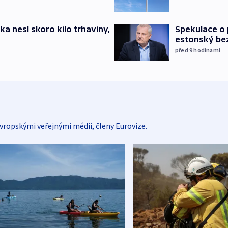
ska nesl skoro kilo trhaviny,
Spekulace o 
estonský be
před 9
hodinami
vropskými veřejnými médii, členy Eurovize.