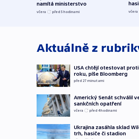
hasi
namítá ministerstvo
včera
včera
před 5
hodinami
Aktuálně z rubri
USA chtějí otestovat prot
roku, píše Bloomberg
před 27
minutami
Americký Senát schválil v
sankčních opatření
včera
před 4
hodinami
Ukrajina zasáhla sklad Wil
trh, hasiče či stadion