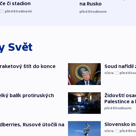
če či stadion
na Rusko
před 6
hodinami
před 6
hodinami
ky
Svět
iraketový štít do konce
Soud nařídil
včera
před 6
ho
elký balík protiruských
Židovští osa
Palestince a 
před 6
hodinami
Slovensko in
dberries, Rusové útočili na
včera
před 8
ho