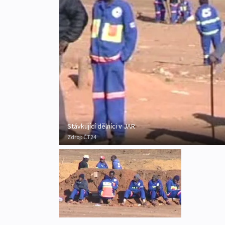
Stávkující dělníci v JAR
Zdroj:
ČT24