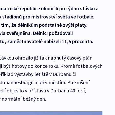
hoafrické republice ukončili po týdnu stávku a
y stadionů pro mistrovství světa ve fotbale.
 tím, že dělníkům podstatně zvýší platy.
a zveřejněna. Dělníci požadovali
atu, zaměstnavatelé nabízeli 11,5 procenta.
stávkou ohrozilo již tak napnutý časový plán
jí být hotovy do konce roku. Kromě fotbalových
příklad výstavby letiště v Durbanu či
v Johannesburgu a předměstím. Po zrušení
ií objevilo v přístavu v Durbanu 40 lodí,
 v normální běžný den.