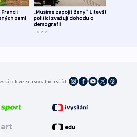
 Francii
„Musíme zapojit ženy.“ Litevští
Na Uk
ůzných zemí
politici zvažují dohodu o
občan
demografii
na s
5. 8. 2026
5. 8. 20
eská televize na sociálních sítích: