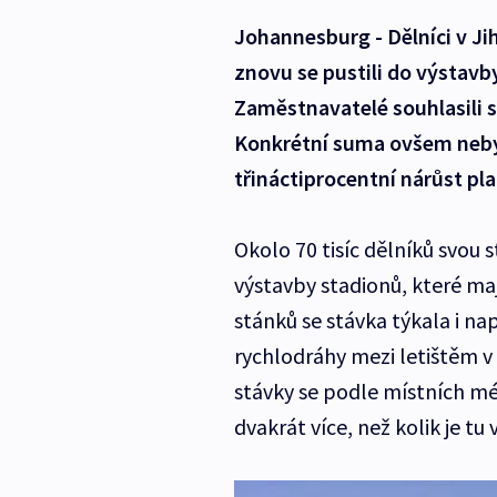
Johannesburg - Dělníci v Ji
znovu se pustili do výstavb
Zaměstnavatelé souhlasili s
Konkrétní suma ovšem nebyl
třináctiprocentní nárůst pl
Okolo 70 tisíc dělníků svou 
výstavby stadionů, které ma
stánků se stávka týkala i na
rychlodráhy mezi letištěm 
stávky se podle místních méd
dvakrát více, než kolik je tu