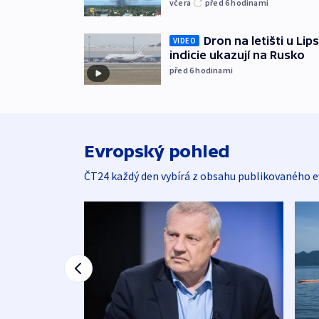
včera
před 6
hodinami
Dron na letišti u Lip
VIDEO
indicie ukazují na Rusko
před 6
hodinami
Evropský pohled
ČT24 každý den vybírá z obsahu publikovaného e