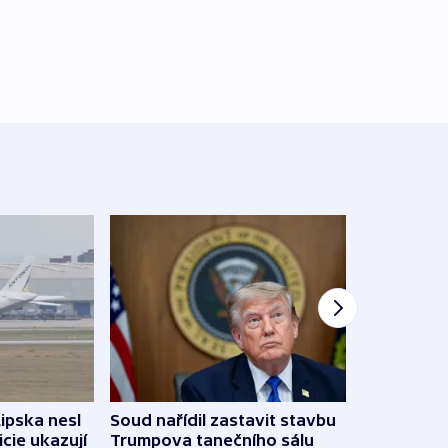
Žido
Lipska nesl
Soud nařídil zastavit stavbu
břehu
icie ukazují
Trumpova tanečního sálu