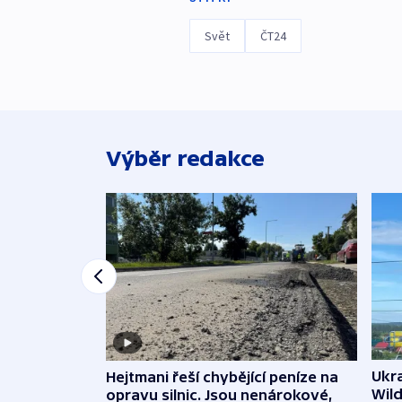
Svět
ČT24
Výběr redakce
Ukra
Hejtmani řeší chybějící peníze na
Wild
opravu silnic. Jsou nenárokové,