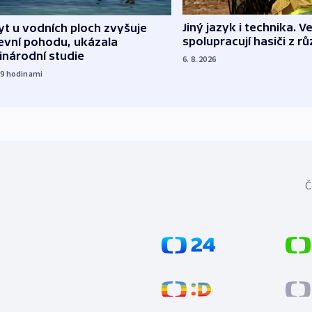
Jiný jazyk i technika. Ve
t u vodních ploch zvyšuje
spolupracují hasiči z r
evní pohodu, ukázala
inárodní studie
6. 8. 2026
19
hodinami
Č