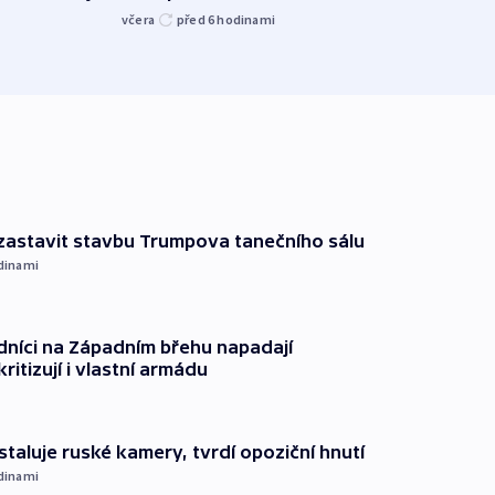
kriti
včera
před 6
hodinami
před 6
 zastavit stavbu Trumpova tanečního sálu
dinami
dníci na Západním břehu napadají
kritizují i vlastní armádu
staluje ruské kamery, tvrdí opoziční hnutí
dinami