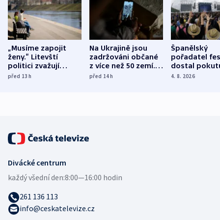
„Musíme zapojit
Na Ukrajině jsou
Španělský
ženy.“ Litevští
zadržováni občané
pořadatel fes
politici zvažují
z více než 50 zemí.
dostal pokut
dohodu o
Bojovali na straně
nekalé prakti
před 13
h
před 14
h
4. 8. 2026
demografii
Ruska
Divácké centrum
každý všední den:
8:00—16:00 hodin
261 136 113
info@ceskatelevize.cz