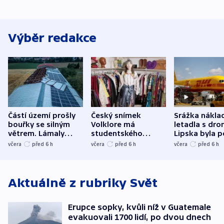
Výběr redakce
Částí území prošly
Český snímek
Srážka nákla
bouřky se silným
Volklore má
letadla s dr
větrem. Lámaly
studentského
Lipska byla p
stromy a poničily
Oscara, zabojuje o
německého mi
včera
před 6
h
včera
před 6
h
včera
před 6
h
střechu
cenu za krátký film
hybridní útok
Aktuálně z rubriky
Svět
Erupce sopky, kvůli níž v Guatemale
evakuovali 1700 lidí, po dvou dnech