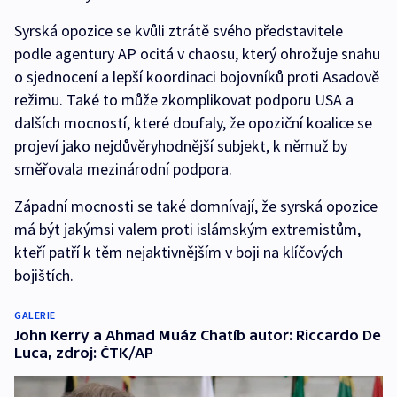
Syrská opozice se kvůli ztrátě svého představitele
podle agentury AP ocitá v chaosu, který ohrožuje snahu
o sjednocení a lepší koordinaci bojovníků proti Asadově
režimu. Také to může zkomplikovat podporu USA a
dalších mocností, které doufaly, že opoziční koalice se
projeví jako nejdůvěryhodnější subjekt, k němuž by
směřovala mezinárodní podpora.
Západní mocnosti se také domnívají, že syrská opozice
má být jakýmsi valem proti islámským extremistům,
kteří patří k těm nejaktivnějším v boji na klíčových
bojištích.
GALERIE
John Kerry a Ahmad Muáz Chatíb autor: Riccardo De
Luca, zdroj: ČTK/AP