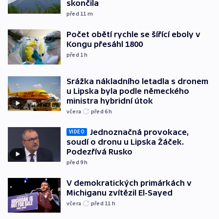
skončila
před 11
m
Počet obětí rychle se šířící eboly v
Kongu přesáhl 1800
před 1
h
Srážka nákladního letadla s dronem
u Lipska byla podle německého
ministra hybridní útok
včera
před 6
h
Jednoznačná provokace,
VIDEO
soudí o dronu u Lipska Žáček.
Podezřívá Rusko
před 9
h
V demokratických primárkách v
Michiganu zvítězil El-Sayed
včera
před 11
h