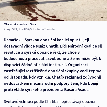
Občanská válka v Sýrii
Zdroj:
ISIFA/Sipa USA/Sebastiano Tomada
Damašek – Syrskou opoziční koalici opustil její
dosavadní vůdce Muáz Chatíb. Lídr Národní koalice sil
revoluce a syrské opozice řekl, že chce v
budoucnosti pracovat „svobodně a že nemůže být k
dispozici žádné oficiální instituci“. Organizaci
zastřešující roztříštěné opoziční skupiny vedl teprve
od listopadu, kdy vznikla. Chatíb rezignaci zdůvodnil
nedostatkem mezinárodní podpory těm, kdo bojují
proti vládě syrského prezidenta Bašára Asada.
Světové velmoci podle Chatíba nepřestávají opozici