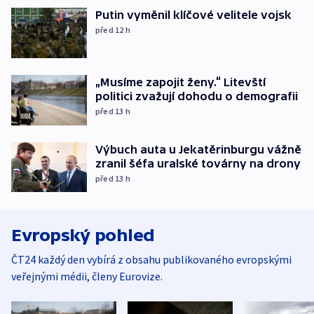
Putin vyměnil klíčové velitele vojsk
před 12
h
„Musíme zapojit ženy.“ Litevští
politici zvažují dohodu o demografii
před 13
h
Výbuch auta u Jekatěrinburgu vážně
zranil šéfa uralské továrny na drony
před 13
h
Evropský pohled
ČT24 každý den vybírá z obsahu publikovaného evropskými
veřejnými médii, členy Eurovize.